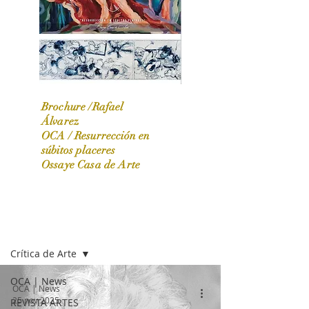
Brochure /Rafael
Álvarez
OCA /
Resurrección en
OCA|News 31 / Marzo-Abril / 2024
súbitos placeres
Ossaye Casa de Arte
OCA | NEWS
Crítica de Arte
OCA | News
OCA | News
25 nov 2025
REVISTA ARTES