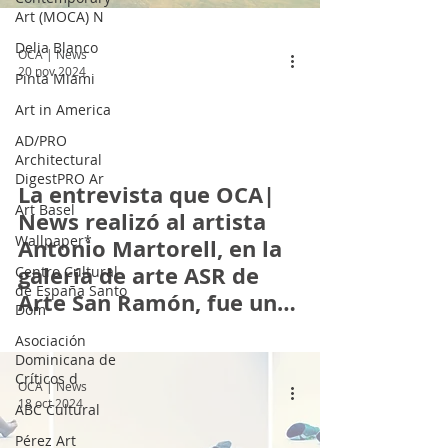
Art (MOCA) N
Delia Blanco
OCA | News
20 nov 2024
Pinta Miami
Art in America
AD/PRO
Architectural
DigestPRO Ar
 video
La entrevista que OCA|
Art Basel
News realizó al artista
Wallpaper*
Antonio Martorell, en la
galería de arte ASR de
Centro Cultural
de España Santo
Arte San Ramón, fue una
Dom
experiencia
Asociación
extraordinaria.
Dominicana de
Críticos d
OCA | News
18 oct 2024
ABC Cultural
Pérez Art