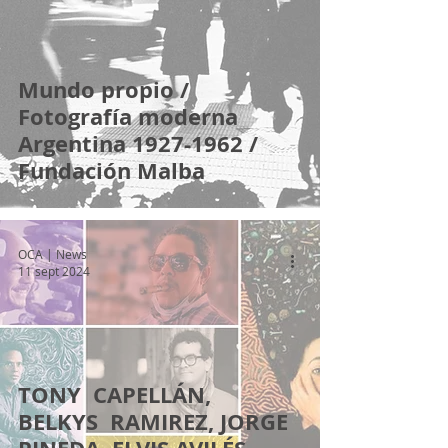
Mundo propio /
Fotografía moderna
Argentina 1927-1962 /
Fundación Malba
OCA | News
11 sept 2024
TONY CAPELLÁN,
BELKYS RAMIREZ, JORGE