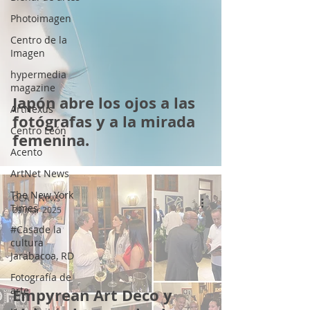
Photoimagen
Centro de la
Imagen
hypermedia
magazine
Japón abre los ojos a las
ArtNexus
fotógrafas y a la mirada
Centro León
femenina.
Acento
ArtNet News
The New York
OCA | News
Times
29 mar 2025
#Casade la
cultura
Jarabacoa, RD
Fotografía de
arte
Empyrean Art Deco y