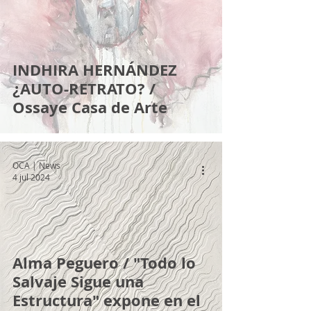
INDHIRA HERNÁNDEZ
¿AUTO-RETRATO? /
Ossaye Casa de Arte
OCA | News
4 jul 2024
Alma Peguero / "Todo lo
Salvaje Sigue una
Estructura" expone en el