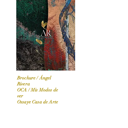
Brochure / Ángel
Rivera
OCA / Mis Modos de
OCA|News 31 / Marzo-Abril / 2024
ver
Ossaye Casa de Arte