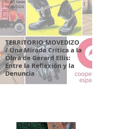
OCA | News
18 jun 2024
TERRITORIO MOVEDIZO
/ Una Mirada Crítica a la
Obra de Gerard Ellis:
Entre la Reflexión y la
Denuncia