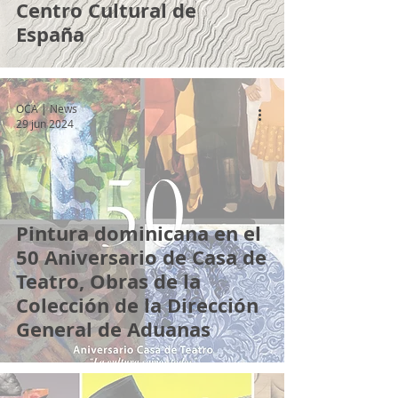
Centro Cultural de
España
OCA | News
29 jun 2024
Pintura dominicana en el
50 Aniversario de Casa de
Teatro, Obras de la
Colección de la Dirección
General de Aduanas