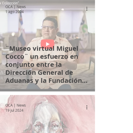
OCA | News
1 ago 2024
¨Museo virtual Miguel
Cocco¨ un esfuerzo en
conjunto entre la
Dirección General de
Aduanas y la Fundación
de Patrimonio Cultural
OCA | News
19 jul 2024