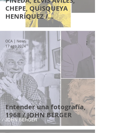
PINEDA, ELVIS AVILÉS,
CHEPE, QUISQUEYA
HENRÍQUEZ /
CURADURÍA DE LA
MEMORIA
OCA | News
17 ago 2024
Entender una fotografía,
1968 / JOHN BERGER