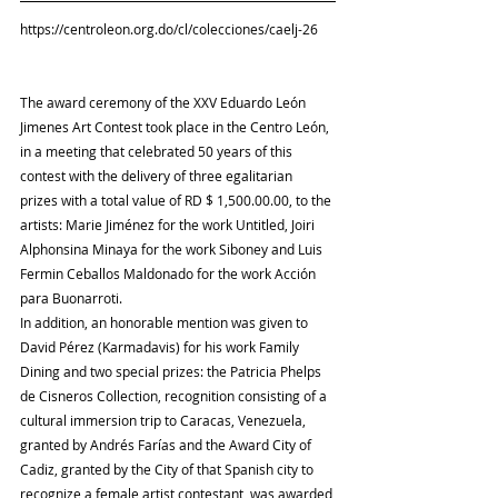
https://centroleon.org.do/cl/colecciones/caelj-26
The award ceremony of the XXV Eduardo León 
Jimenes Art Contest took place in the Centro León, 
in a meeting that celebrated 50 years of this 
contest with the delivery of three egalitarian 
prizes with a total value of RD $ 1,500.00.00, to the 
artists: Marie Jiménez for the work Untitled, Joiri 
Alphonsina Minaya for the work Siboney and Luis 
Fermin Ceballos Maldonado for the work Acción 
para Buonarroti.
In addition, an honorable mention was given to 
David Pérez (Karmadavis) for his work Family 
Dining and two special prizes: the Patricia Phelps 
de Cisneros Collection, recognition consisting of a 
cultural immersion trip to Caracas, Venezuela, 
granted by Andrés Farías and the Award City of 
Cadiz, granted by the City of that Spanish city to 
recognize a female artist contestant, was awarded 