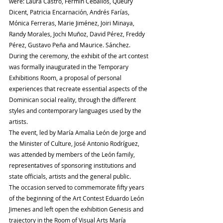
were: Laura Castro, Fermin Ceballos, Queury 
Dicent, Patricia Encarnación, Andrés Farías, 
Mónica Ferreras, Marie Jiménez, Joiri Minaya, 
Randy Morales, Jochi Muñoz, David Pérez, Freddy 
Pérez, Gustavo Peña and Maurice. Sánchez.
During the ceremony, the exhibit of the art contest 
was formally inaugurated in the Temporary 
Exhibitions Room, a proposal of personal 
experiences that recreate essential aspects of the 
Dominican social reality, through the different 
styles and contemporary languages ​​used by the 
artists.
The event, led by María Amalia León de Jorge and 
the Minister of Culture, José Antonio Rodríguez, 
was attended by members of the León family, 
representatives of sponsoring institutions and 
state officials, artists and the general public.
The occasion served to commemorate fifty years 
of the beginning of the Art Contest Eduardo León 
Jimenes and left open the exhibition Genesis and 
trajectory in the Room of Visual Arts María 