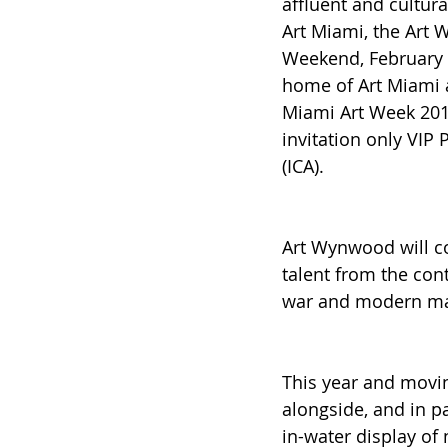
affluent and cultura
Art Miami, the Art 
Weekend, February 1
home of Art Miami 
Miami Art Week 201
invitation only VIP 
(ICA).
Art Wynwood will c
talent from the con
war and modern ma
This year and movi
alongside, and in p
in-water display of