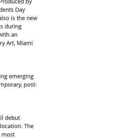
. Produced by 
idents Day 
lso is the new 
s during 
with an 
ry Art, Miami 
ing emerging 
emporary, post-
l debut 
location. The 
s most 