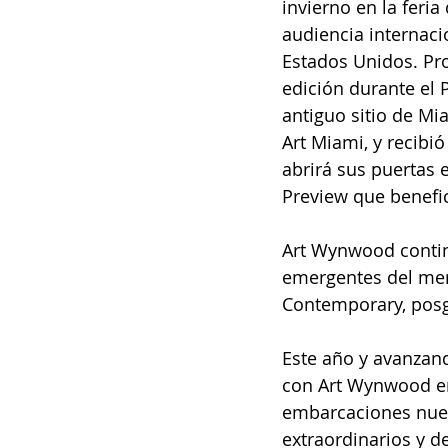
invierno en la feri
audiencia internaci
Estados Unidos. Pro
edición durante el 
antiguo sitio de M
Art Miami, y recibi
abrirá sus puertas e
Preview que benefic
Art Wynwood contin
emergentes del mer
Contemporary, pos
Este año y avanzan
con Art Wynwood en 
embarcaciones nuev
extraordinarios y d