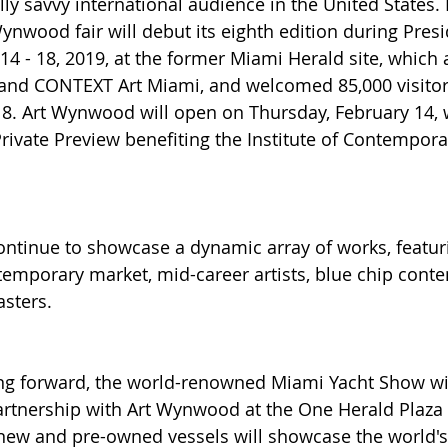
lly savvy international audience in the United States
Wynwood fair will debut its eighth edition during Pres
4 - 18, 2019, at the former Miami Herald site, which a
and CONTEXT Art Miami, and welcomed 85,000 visitor
8. Art Wynwood will open on Thursday, February 14, 
Private Preview benefiting the Institute of Contempora
ontinue to showcase a dynamic array of works, featur
temporary market, mid-career artists, blue chip cont
sters.
ng forward, the world-renowned Miami Yacht Show wil
artnership with Art Wynwood at the One Herald Plaza 
 new and pre-owned vessels will showcase the world'