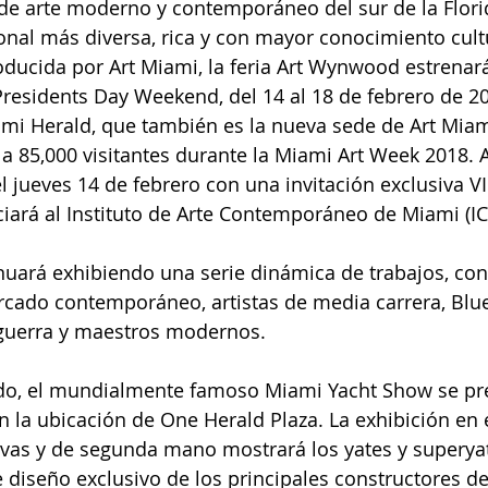
a de arte moderno y contemporáneo del sur de la Florid
onal más diversa, rica y con mayor conocimiento cultu
ducida por Art Miami, la feria Art Wynwood estrenará
Presidents Day Weekend, del 14 al 18 de febrero de 20
iami Herald, que también es la nueva sede de Art Mia
ó a 85,000 visitantes durante la Miami Art Week 2018.
l jueves 14 de febrero con una invitación exclusiva VI
iará al Instituto de Arte Contemporáneo de Miami (IC
uará exhibiendo una serie dinámica de trabajos, con 
cado contemporáneo, artistas de media carrera, Blue
guerra y maestros modernos.
do, el mundialmente famoso Miami Yacht Show se pre
la ubicación de One Herald Plaza. La exhibición en 
as y de segunda mano mostrará los yates y superya
e diseño exclusivo de los principales constructores de