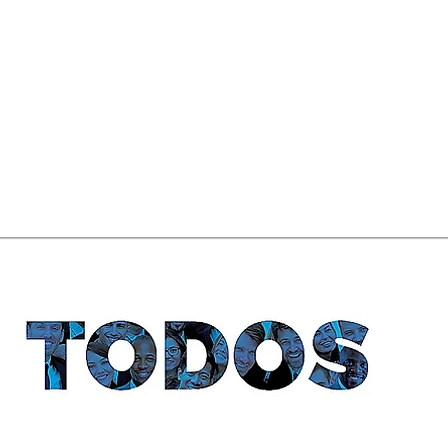
Tavárez donadas al Museo
CUER
Reina Sofía De España "Almas
Latentes lll "/ Centro Cultural
Perelló