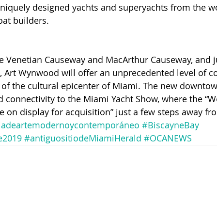
niquely designed yachts and superyachts from the wo
at builders.
e Venetian Causeway and MacArthur Causeway, and ju
, Art Wynwood will offer an unprecedented level of c
t of the cultural epicenter of Miami. The new downtown
d connectivity to the Miami Yacht Show, where the “W
 on display for acquisition” just a few steps away fro
iadeartemodernoycontemporáneo
#BiscayneBay
e2019
#antiguositiodeMiamiHerald
#OCANEWS