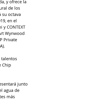
a, y ofrece la 
ral de los 
 su octava 
19, en el 
mi y CONTEXT 
 Art Wynwood 
P Private 
A).
talentos 
 Chip 
sentará junto 
el agua de 
tes más 
 