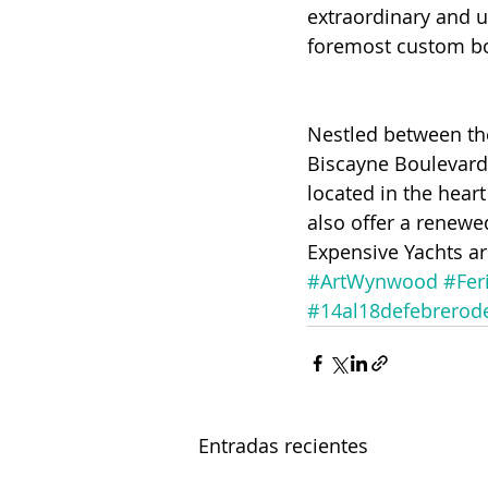
extraordinary and u
foremost custom bo
Nestled between th
Biscayne Boulevard
located in the hear
also offer a renewe
Expensive Yachts are
#ArtWynwood
#Fer
#14al18defebrerod
Entradas recientes