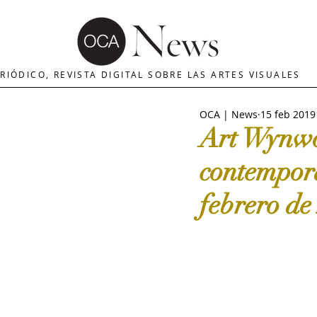
OCA | News
REVISTA ARTES
E
RIÓDICO, REVISTA DIGITAL SOBRE LAS ARTES VISUALES
OCA | News
15 feb 2019
MERCADO DE ARTE
INTERNA
Art Wynwo
contemporá
The Art Newspaper
Crítica d
febrero de
Palacio deBellas arte
Critica
Escultura
OCA|Newsletter