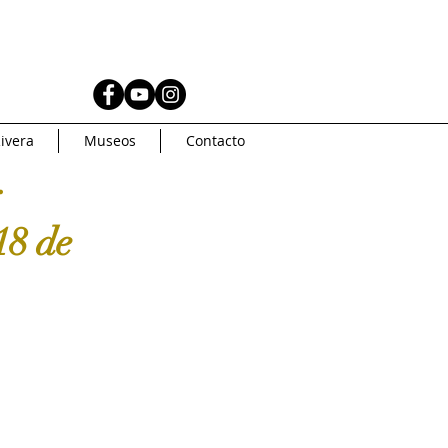
AS
MUSEOS
ivera
Museos
Contacto
Coleccionismo
y
18 de
AMERICA
Artsys
Curaduria
oncurso de arte