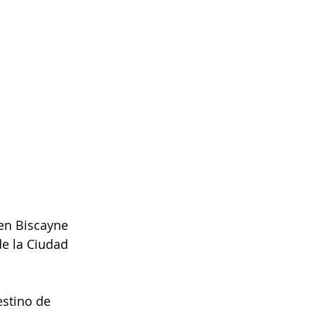
en Biscayne 
e la Ciudad 
estino de 