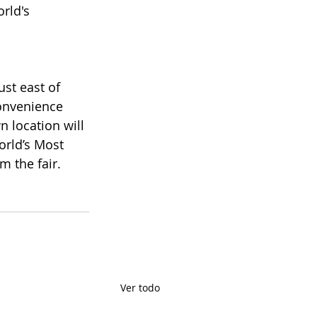
rld's 
st east of 
onvenience 
 location will 
orld’s Most 
m the fair.
Ver todo