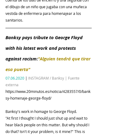
cuenta de los días de encierro y una segunda con 
el dibujo de un niño que jugaba con una muñeca 
vestida de enfermera para homenajear a los 
sanitarios.
Banksy pays tribute to George Floyd 
with his latest work and protests 
against racism:
"Alguien tendrá que tirar 
esa puerta"
07.06.2020
 | 
INSTAGRAM / Banksy | Fuente 
externa
https://www.20minutos.es/noticia/4283557/0/bank
sy-homenaje-george-floyd/
Banksy's work in homage to George Floyd.
"At first I thought I should just shut up and wait to 
hear black people on this matter. But why should I 
do that? Isn't it your problem, is it mine?" This is 