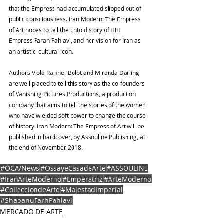
that the Empress had accumulated slipped out of 
public consciousness. Iran Modern: The Empress 
of Art hopes to tell the untold story of HIH 
Empress Farah Pahlavi, and her vision for Iran as 
an artistic, cultural icon.
Authors Viola Raikhel-Bolot and Miranda Darling 
are well placed to tell this story as the co-founders 
of Vanishing Pictures Productions, a production 
company that aims to tell the stories of the women 
who have wielded soft power to change the course 
of history. Iran Modern: The Empress of Art will be 
published in hardcover, by Assouline Publishing, at 
the end of November 2018.
#OCA/News
#OssayeCasadeArte
#ASSOULINE
#IranArteModerno
#Emperatriz
#ArteModerno
#CollecciondeArte
#MajestadImperial
#ShabanuFarhPahlavi
MERCADO DE ARTE