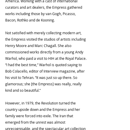
America. Working with a cast of international 
curators and art dealers, the Empress gathered 
works including those by van Gogh, Picasso, 
Bacon, Rothko and de Kooning.
Not satisfied with merely collecting modern art, 
the Empress visited the studios of artists including 
Henry Moore and Marc Chagall. She also 
commissioned works directly from a young Andy 
Warhol, who paid a visit to HIH at the Royal Palace. 
“I had the best time,” Warhol is quoted saying to 
Bob Colacello, editor of Interview magazine, after 
his visit to Tehran. “It was just so up there. So 
glamorous; she [the Empress] was really, really 
kind and so beautiful.”
However, in 1979, the Revolution turned the 
country upside down and the Empress and her 
family were forced into exile. The Iran that 
emerged from the unrest was almost 
unrecognisable, and the spectacular art collection 