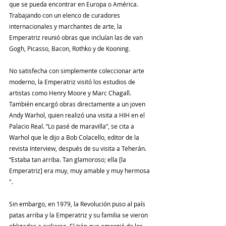
que se pueda encontrar en Europa o América. 
Trabajando con un elenco de curadores 
internacionales y marchantes de arte, la 
Emperatriz reunió obras que incluían las de van 
Gogh, Picasso, Bacon, Rothko y de Kooning.
No satisfecha con simplemente coleccionar arte 
moderno, la Emperatriz visitó los estudios de 
artistas como Henry Moore y Marc Chagall. 
También encargó obras directamente a un joven 
Andy Warhol, quien realizó una visita a HIH en el 
Palacio Real. “Lo pasé de maravilla”, se cita a 
Warhol que le dijo a Bob Colacello, editor de la 
revista Interview, después de su visita a Teherán. 
“Estaba tan arriba. Tan glamoroso; ella [la 
Emperatriz] era muy, muy amable y muy hermosa 
".
Sin embargo, en 1979, la Revolución puso al país 
patas arriba y la Emperatriz y su familia se vieron 
obligadas a exiliarse. El Irán que emergió de los 