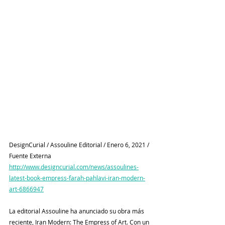
DesignCurial / Assouline Editorial / Enero 6, 2021 / 
Fuente Externa
http://www.designcurial.com/news/assoulines-
latest-book-empress-farah-pahlavi-iran-modern-
art-6866947
La editorial Assouline ha anunciado su obra más 
reciente, Iran Modern: The Empress of Art. Con un 