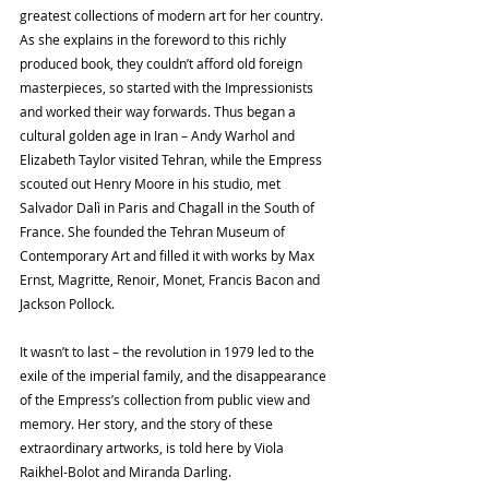
greatest collections of modern art for her country. 
As she explains in the foreword to this richly 
produced book, they couldn’t afford old foreign 
masterpieces, so started with the Impressionists 
and worked their way forwards. Thus began a 
cultural golden age in Iran – Andy Warhol and 
Elizabeth Taylor visited Tehran, while the Empress 
scouted out Henry Moore in his studio, met 
Salvador Dalì in Paris and Chagall in the South of 
France. She founded the Tehran Museum of 
Contemporary Art and filled it with works by Max 
Ernst, Magritte, Renoir, Monet, Francis Bacon and 
Jackson Pollock.
It wasn’t to last – the revolution in 1979 led to the 
exile of the imperial family, and the disappearance 
of the Empress’s collection from public view and 
memory. Her story, and the story of these 
extraordinary artworks, is told here by Viola 
Raikhel-Bolot and Miranda Darling.