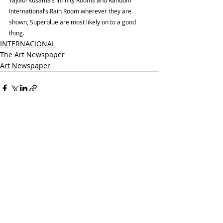
Yayaoi Kusama’s Infinity Rooms and Random 
International’s Rain Room wherever they are 
shown, Superblue are most likely on to a good 
thing.
INTERNACIONAL
The Art Newspaper
Art Newspaper
Entradas recientes
Ver todo