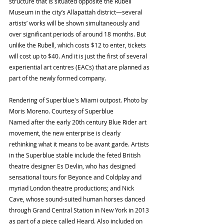
structure that is situated opposite the Rubell 
Museum in the city’s Allapattah district—several 
artists’ works will be shown simultaneously and 
over significant periods of around 18 months. But 
unlike the Rubell, which costs $12 to enter, tickets 
will cost up to $40. And it is just the first of several 
experiential art centres (EACs) that are planned as 
part of the newly formed company.
Rendering of Superblue's Miami outpost. Photo by 
Moris Moreno. Courtesy of Superblue
Named after the early 20th century Blue Rider art 
movement, the new enterprise is clearly 
rethinking what it means to be avant garde. Artists 
in the Superblue stable include the feted British 
theatre designer Es Devlin, who has designed 
sensational tours for Beyonce and Coldplay and 
myriad London theatre productions; and Nick 
Cave, whose sound-suited human horses danced 
through Grand Central Station in New York in 2013 
as part of a piece called Heard. Also included on 