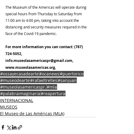
The Museum of the Americas will operate during 
special hours from Thursday to Saturday from 
11:00 am to 4:00 pm, taking into account the 
distancing and security measures required in the 
face of the Covid-19 pandemic.
For more information you can contact: (787) 
724-5052, 
info.museolasamericaspr@gmail.com, 
www.museolasamericas.org, 
#ossayecasadearte
#ocanews
#puertorico
#museodearte
#rafaeltrelles
#sanjuan
#museolasamericaspr.
#mla
#palabraimaginaria
#reapertura
INTERNACIONAL
MUSEOS
El Museo de Las Américas (MLA)