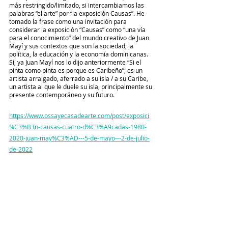
más restringido/limitado, si intercambiamos las 
palabras “el arte” por “la exposición Causas”. He 
tomado la frase como una invitación para 
considerar la exposición “Causas” como “una vía 
para el conocimiento” del mundo creativo de Juan 
Mayí y sus contextos que son la sociedad, la 
política, la educación y la economía dominicanas. 
Sí, ya Juan Mayí nos lo dijo anteriormente “Si el 
pinta como pinta es porque es Caribeño”; es un 
artista arraigado, aferrado a su isla / a su Caribe, 
un artista al que le duele su isla, principalmente su 
presente contemporáneo y su futuro.
https://www.ossayecasadearte.com/post/exposici
%C3%B3n-causas-cuatro-d%C3%A9cadas-1980-
2020-juan-may%C3%AD---5-de-mayo---2-de-julio-
de-2022