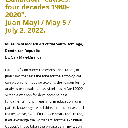
four decades 1980-
2020". 
Juan Mayí / May 5 / 
July 2, 2022.
Museum of Modern Art of the Santo Domingo, 
Dominican Republic
By: Gala Mayí-Miranda
I want to fix on paper the words, the citation, of 
Juan Mayí that sets the tone for the anthological 
exhibition and that also explains the reason for my 
analysis proposal: Juan Mayí tells us in April 2022 
“Art as a weapon for development, as a 
fundamental right in learning, in education; as a 
path to knowledge. And I think that the phrase still 
makes sense, even if it is more restricted/limited, 
if we exchange the words “art” for “the exhibition 
Causes”. I have taken the phrase as an invitation 