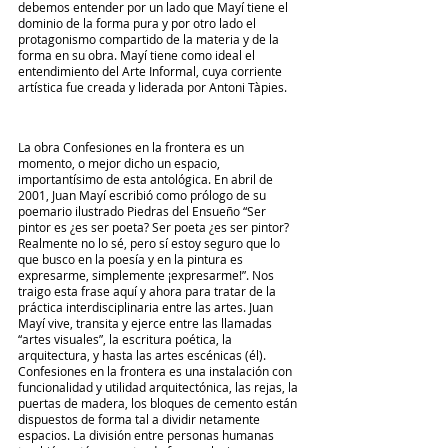
debemos entender por un lado que Mayí tiene el 
dominio de la forma pura y por otro lado el 
protagonismo compartido de la materia y de la 
forma en su obra. Mayí tiene como ideal el 
entendimiento del Arte Informal, cuya corriente 
artística fue creada y liderada por Antoni Tàpies.
La obra Confesiones en la frontera es un 
momento, o mejor dicho un espacio, 
importantísimo de esta antológica. En abril de 
2001, Juan Mayí escribió como prólogo de su 
poemario ilustrado Piedras del Ensueño “Ser 
pintor es ¿es ser poeta? Ser poeta ¿es ser pintor? 
Realmente no lo sé, pero sí estoy seguro que lo 
que busco en la poesía y en la pintura es 
expresarme, simplemente ¡expresarme!”. Nos 
traigo esta frase aquí y ahora para tratar de la 
práctica interdisciplinaria entre las artes. Juan 
Mayí vive, transita y ejerce entre las llamadas 
“artes visuales”, la escritura poética, la 
arquitectura, y hasta las artes escénicas (él). 
Confesiones en la frontera es una instalación con 
funcionalidad y utilidad arquitectónica, las rejas, la 
puertas de madera, los bloques de cemento están 
dispuestos de forma tal a dividir netamente 
espacios. La división entre personas humanas 