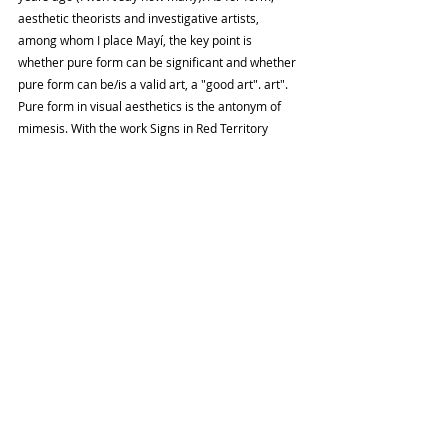
aesthetic theorists and investigative artists, 
among whom I place Mayí, the key point is 
whether pure form can be significant and whether 
pure form can be/is a valid art, a "good art". art". 
Pure form in visual aesthetics is the antonym of 
mimesis. With the work Signs in Red Territory 
(1990) and the period of Memoria Signica, Mayí 
achieves in his works the fact of capturing and 
transmitting the message in the purest forms. The 
Barcelona doctor and professor of Aesthetics 
David Estrada Herrero writes in his Aesthetics of 
1988 that "pure forms arouse aesthetic delight" 
and because of that delight, that very lively 
enjoyment that its symbolic forms arouse in us 
spectators, we must understand, on the one hand, 
that Mayí has ​​mastery of pure form and, on the 
other hand, the shared role of matter and form in 
her work. Mayí's ideal is the understanding of 
Informal Art, whose artistic trend was created and 
led by Antoni Tàpies.