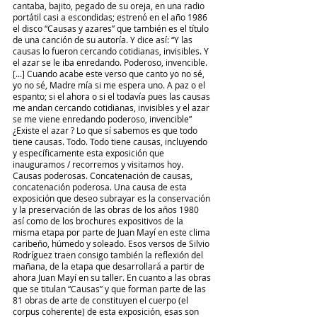
cantaba, bajito, pegado de su oreja, en una radio 
portátil casi a escondidas; estrenó en el año 1986 
el disco “Causas y azares” que también es el título 
de una canción de su autoría. Y dice así: “Y las 
causas lo fueron cercando cotidianas, invisibles. Y 
el azar se le iba enredando. Poderoso, invencible. 
[...] Cuando acabe este verso que canto yo no sé, 
yo no sé, Madre mía si me espera uno. A paz o el 
espanto; si el ahora o si el todavía pues las causas 
me andan cercando cotidianas, invisibles y el azar 
se me viene enredando poderoso, invencible” 
¿Existe el azar ? Lo que sí sabemos es que todo 
tiene causas. Todo. Todo tiene causas, incluyendo 
y específicamente esta exposición que 
inauguramos / recorremos y visitamos hoy. 
Causas poderosas. Concatenación de causas, 
concatenación poderosa. Una causa de esta 
exposición que deseo subrayar es la conservación 
y la preservación de las obras de los años 1980 
así como de los brochures expositivos de la 
misma etapa por parte de Juan Mayí en este clima 
caribeño, húmedo y soleado. Esos versos de Silvio 
Rodríguez traen consigo también la reflexión del 
mañana, de la etapa que desarrollará a partir de 
ahora Juan Mayí en su taller. En cuanto a las obras 
que se titulan “Causas” y que forman parte de las 
81 obras de arte de constituyen el cuerpo (el 
corpus coherente) de esta exposición, esas son 