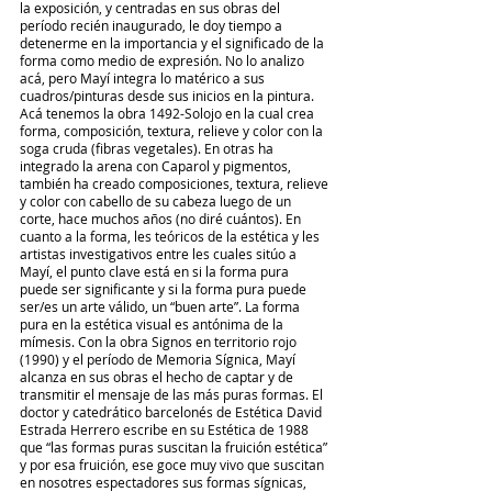
la exposición, y centradas en sus obras del 
período recién inaugurado, le doy tiempo a 
detenerme en la importancia y el significado de la 
forma como medio de expresión. No lo analizo 
acá, pero Mayí integra lo matérico a sus 
cuadros/pinturas desde sus inicios en la pintura. 
Acá tenemos la obra 1492-Solojo en la cual crea 
forma, composición, textura, relieve y color con la 
soga cruda (fibras vegetales). En otras ha 
integrado la arena con Caparol y pigmentos, 
también ha creado composiciones, textura, relieve 
y color con cabello de su cabeza luego de un 
corte, hace muchos años (no diré cuántos). En 
cuanto a la forma, les teóricos de la estética y les 
artistas investigativos entre les cuales sitúo a 
Mayí, el punto clave está en si la forma pura 
puede ser significante y si la forma pura puede 
ser/es un arte válido, un “buen arte”. La forma 
pura en la estética visual es antónima de la 
mímesis. Con la obra Signos en territorio rojo 
(1990) y el período de Memoria Sígnica, Mayí 
alcanza en sus obras el hecho de captar y de 
transmitir el mensaje de las más puras formas. El 
doctor y catedrático barcelonés de Estética David 
Estrada Herrero escribe en su Estética de 1988 
que “las formas puras suscitan la fruición estética” 
y por esa fruición, ese goce muy vivo que suscitan 
en nosotres espectadores sus formas sígnicas, 