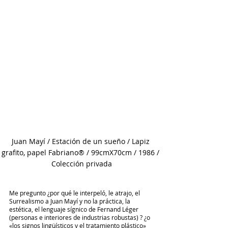
Juan Mayí / Estación de un sueño / Lapiz 
grafito, papel Fabriano® / 99cmX70cm / 1986 / 
Colección privada
Me pregunto ¿por qué le interpeló, le atrajo, el 
Surrealismo a Juan Mayí y no la práctica, la 
estética, el lenguaje sígnico de Fernand Léger 
(personas e interiores de industrias robustas) ? ¿o 
«los signos lingüísticos y el tratamiento plástico» 