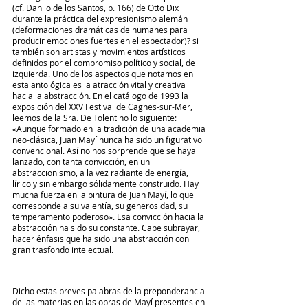
(cf. Danilo de los Santos, p. 166) de Otto Dix 
durante la práctica del expresionismo alemán 
(deformaciones dramáticas de humanes para 
producir emociones fuertes en el espectador)? si 
también son artistas y movimientos artísticos 
definidos por el compromiso político y social, de 
izquierda. Uno de los aspectos que notamos en 
esta antológica es la atracción vital y creativa 
hacia la abstracción. En el catálogo de 1993 la 
exposición del XXV Festival de Cagnes-sur-Mer, 
leemos de la Sra. De Tolentino lo siguiente: 
«Aunque formado en la tradición de una academia 
neo-clásica, Juan Mayí nunca ha sido un figurativo 
convencional. Así no nos sorprende que se haya 
lanzado, con tanta convicción, en un 
abstraccionismo, a la vez radiante de energía, 
lírico y sin embargo sólidamente construido. Hay 
mucha fuerza en la pintura de Juan Mayí, lo que 
corresponde a su valentía, su generosidad, su 
temperamento poderoso». Esa convicción hacia la 
abstracción ha sido su constante. Cabe subrayar, 
hacer énfasis que ha sido una abstracción con 
gran trasfondo intelectual.
Dicho estas breves palabras de la preponderancia 
de las materias en las obras de Mayí presentes en 