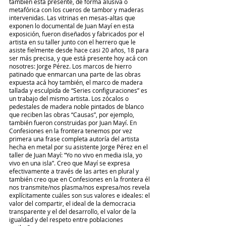
también está presente, de forma alusiva o 
metafórica con los cueros de tambor y maderas 
intervenidas. Las vitrinas en mesas-altas que 
exponen lo documental de Juan Mayí en esta 
exposición, fueron diseñados y fabricados por el 
artista en su taller junto con el herrero que le 
asiste fielmente desde hace casi 20 años, 18 para 
ser más precisa, y que está presente hoy acá con 
nosotres: Jorge Pérez. Los marcos de hierro 
patinado que enmarcan una parte de las obras 
expuesta acá hoy también, el marco de madera 
tallada y esculpida de “Series configuraciones” es 
un trabajo del mismo artista. Los zócalos o 
pedestales de madera noble pintados de blanco 
que reciben las obras “Causas”, por ejemplo, 
también fueron construidas por Juan Mayí. En 
Confesiones en la frontera tenemos por vez 
primera una frase completa autoría del artista 
hecha en metal por su asistente Jorge Pérez en el 
taller de Juan Mayí: “Yo no vivo en media isla, yo 
vivo en una isla”. Creo que Mayí se expresa 
efectivamente a través de las artes en plural y 
también creo que en Confesiones en la frontera él 
nos transmite/nos plasma/nos expresa/nos revela 
explícitamente cuáles son sus valores e ideales: el 
valor del compartir, el ideal de la democracia 
transparente y el del desarrollo, el valor de la 
igualdad y del respeto entre poblaciones 