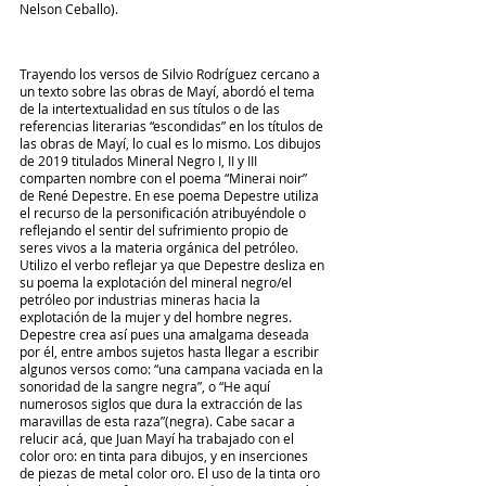
Nelson Ceballo).
Trayendo los versos de Silvio Rodríguez cercano a 
un texto sobre las obras de Mayí, abordó el tema 
de la intertextualidad en sus títulos o de las 
referencias literarias “escondidas” en los títulos de 
las obras de Mayí, lo cual es lo mismo. Los dibujos 
de 2019 titulados Mineral Negro I, II y III 
comparten nombre con el poema “Minerai noir” 
de René Depestre. En ese poema Depestre utiliza 
el recurso de la personificación atribuyéndole o 
reflejando el sentir del sufrimiento propio de 
seres vivos a la materia orgánica del petróleo. 
Utilizo el verbo reflejar ya que Depestre desliza en 
su poema la explotación del mineral negro/el 
petróleo por industrias mineras hacia la 
explotación de la mujer y del hombre negres. 
Depestre crea así pues una amalgama deseada 
por él, entre ambos sujetos hasta llegar a escribir 
algunos versos como: “una campana vaciada en la 
sonoridad de la sangre negra”, o “He aquí 
numerosos siglos que dura la extracción de las 
maravillas de esta raza”(negra). Cabe sacar a 
relucir acá, que Juan Mayí ha trabajado con el 
color oro: en tinta para dibujos, y en inserciones 
de piezas de metal color oro. El uso de la tinta oro 