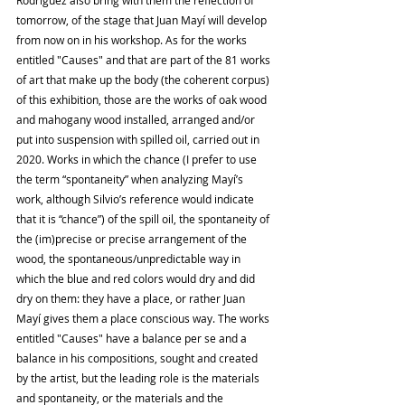
tomorrow, of the stage that Juan Mayí will develop 
from now on in his workshop. As for the works 
entitled "Causes" and that are part of the 81 works 
of art that make up the body (the coherent corpus) 
of this exhibition, those are the works of oak wood 
and mahogany wood installed, arranged and/or 
put into suspension with spilled oil, carried out in 
2020. Works in which the chance (I prefer to use 
the term “spontaneity” when analyzing Mayí’s 
work, although Silvio’s reference would indicate 
that it is “chance”) of the spill oil, the spontaneity of 
the (im)precise or precise arrangement of the 
wood, the spontaneous/unpredictable way in 
which the blue and red colors would dry and did 
dry on them: they have a place, or rather Juan 
Mayí gives them a place conscious way. The works 
entitled "Causes" have a balance per se and a 
balance in his compositions, sought and created 
by the artist, but the leading role is the materials 
and spontaneity, or the materials and the 