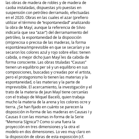
las obras de madera de robles y de madera de 
caoba instaladas, dispuestas y/o puestas en 
suspensión con petróleo derramado, efectuadas 
en el 2020. Obras en las cuales el azar (prefiero 
utilizar el término de “espontaneidad” analizando 
la obra de Mayí, aunque la referencia de Silvio 
indicaría que sea “azar”) del derramamiento del 
petróleo, la espontaneidad de la disposición 
(im)precisa o precisa de las maderas, la forma 
espontánea/imprevisible en que se secarían y se 
secaron los colores azul y rojo sobre ellas: tienen 
cabida, o mejor dicho Juan Mayí les da cabida de 
forma consciente. Las obras tituladas “Causas” 
tienen un equilibrio per sé y un equilibrio en sus 
composiciones, buscadas y creadas por el artista, 
pero el protagonismo lo tienen las materias y la 
espontaneidad, o las materias y la parte de 
imprevisible. El acercamiento, la investigación y el 
trato de la materia de Jaun Mayí tiene cercanías 
con el trabajo de Miquel Bacelò, quien trabaja 
mucho la materia de la arena y los colores ocre y 
tierra. ¿Se han fijado en cuánto se parecen la 
disposición in-forma de las maderas en Causas I y 
Causas II con las mismas in-forma de la Serie 
“Memoria Sígnica”? Como si una fuera la 
proyección en tres dimensiones y la otra el 
modelo en dos dimensiones. Lo veo muy claro en 
la disposición de obras de esta exposición (cf. 