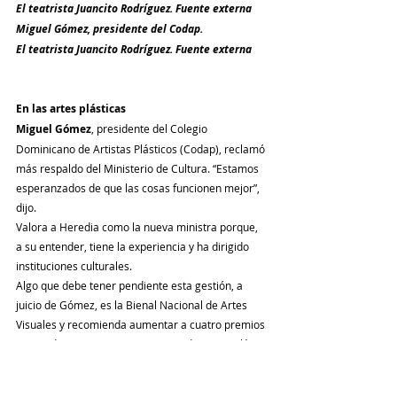
El teatrista Juancito Rodríguez. Fuente externa
Miguel Gómez, presidente del Codap.
El teatrista Juancito Rodríguez. Fuente externa
En las artes plásticas
Miguel Gómez
, presidente del Colegio 
Dominicano de Artistas Plásticos (Codap), reclamó 
más respaldo del Ministerio de Cultura. “Estamos 
esperanzados de que las cosas funcionen mejor”, 
dijo.
Valora a Heredia como la nueva ministra porque, 
a su entender, tiene la experiencia y ha dirigido 
instituciones culturales.
Algo que debe tener pendiente esta gestión, a 
juicio de Gómez, es la Bienal Nacional de Artes 
Visuales y recomienda aumentar a cuatro premios 
en vez de uno, para mayores ganadores. “Ojalá 
que se mantenga la bienal”, enfatizó.
Además, Miguel Gómez criticó que hayan quitado 