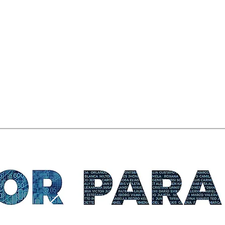
El Maestro Breleur. La
fragilidad de un corazón de
cristal / en el Museo de Arte
Moderno MAM