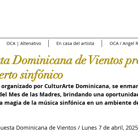
NTREVISTAS | VIDEOS
PUBLICIDAD
OCA NEWS
FERI
OCA | Altenativo
En casa del artista
OCA / Angel R
CIONAL
NACIONAL
Fuente externa
Diario Libre
ta Dominicana de Vientos pr
erto sinfónico
e Arte
Art News
Sotheby's
Subasta
INFOBAE|
, organizado por CulturArte Dominicana, se enmar
 del Mes de las Madres, brindando una oportunidad
 de cine
Crítica y Teoría del arte
Conversatorio en la Red
 la magia de la música sinfónica en un ambiente d
Art in America
Ossaye Casa de Arte
Arte al Día
C
uesta Dominicana de Vientos 
/ Lunes 7 de abril, 202