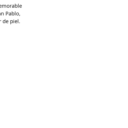
emorable 
an Pablo, 
 de piel.