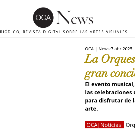
OCA | News
REVISTA ARTES
E
RIÓDICO, REVISTA DIGITAL SOBRE LAS ARTES VISUALES
OCA | News
7 abr 2025
MERCADO DE ARTE
INTERNA
La Orques
gran conci
The Art Newspaper
Crítica d
El evento musical
las celebraciones
Palacio deBellas arte
Critica
para disfrutar de
arte.
Escultura
OCA|Newsletter
 OCA|Noticias
Orq