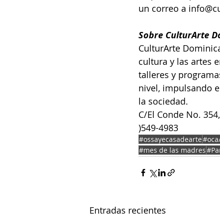
un correo a info@c
Sobre CulturArte 
CulturArte Dominica
cultura y las artes 
talleres y programa
nivel, impulsando e
la sociedad.
C/El Conde No. 354,
)549-4983
#ossayecasadearte
#oca
#mes de las madres
#Pa
Entradas recientes