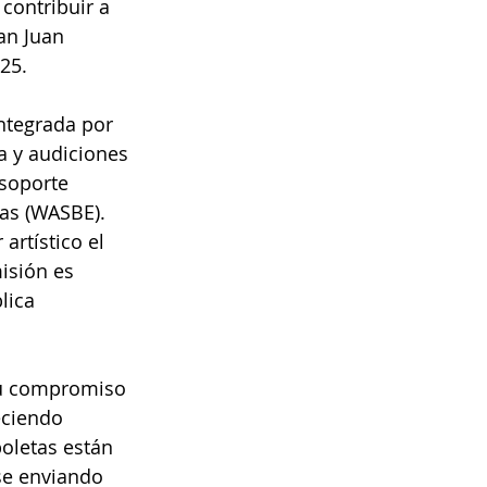
contribuir a 
an Juan 
25.
ntegrada por 
a y audiciones 
soporte 
as (WASBE). 
artístico el 
isión es 
lica 
su compromiso 
eciendo 
oletas están 
se enviando 