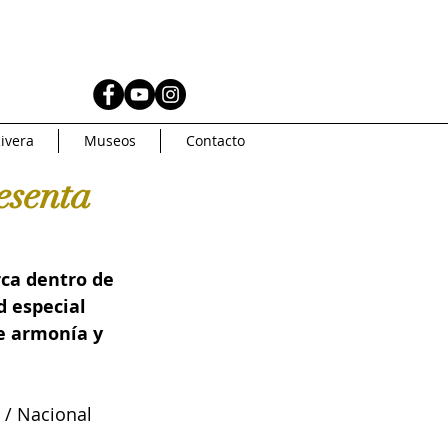
AS
MUSEOS
ivera
Museos
Contacto
Coleccionismo
esenta
AMERICA
Artsys
ca dentro de 
 especial 
Curaduria
e armonía y 
oncurso de arte
5 / Nacional