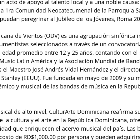
n acto de apoyo al talento local y a una noble causa: 
 la 1ra Comunidad Neocatecumenal de la Parroquia S
e puedan peregrinar al Jubileo de los Jóvenes, Roma 20
cana de Vientos (ODV) es una agrupación sinfónica i
umentistas seleccionados a través de un convocatori
a edad promedio entre 12 y 25 años, contando con el 
Music Latin América y la Asociación Mundial de Band
es el Maestro José Andrés Vidal Hernández y el director 
 Stanley (EEUU). Fue fundada en mayo de 2009 y su m
démico y musical de las bandas de música en la Repub
sical de alto nivel, CulturArte Dominicana reafirma 
 la cultura y el arte en la República Dominicana, ofr
idad que enriquecen el acervo musical del país. Las b
 costo de RD$1,000.00 por persona y pueden adquirir