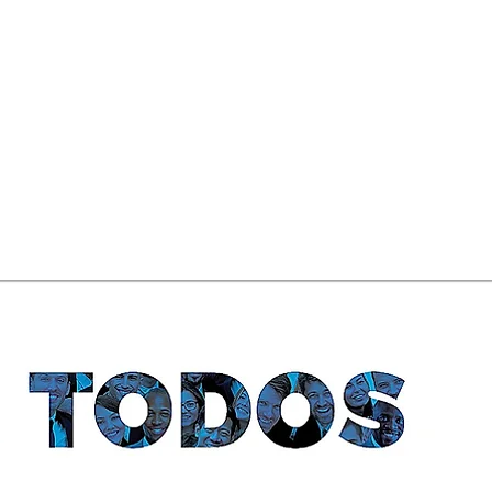
20 obras de la colección Báez-
"Sopl
Tavárez donadas al Museo
cabiz
Reina Sofía De España "Almas
el po
Latentes lll "/ Centro Cultural
cabez
Perelló
Balcá
vuelo.