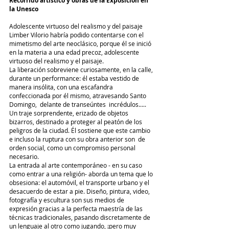
Recorrido artístico y obras de la Exposición en  
la Unesco
Adolescente virtuoso del realismo y del paisaje 
Limber Vilorio habría podido contentarse con el 
mimetismo del arte neoclásico, porque él se inició 
en la materia a una edad precoz, adolescente 
virtuoso del realismo y el paisaje.
La liberación sobreviene curiosamente, en la calle, 
durante un performance: él estaba vestido de 
manera insólita, con una escafandra 
confeccionada por él mismo, atravesando Santo 
Domingo,  delante de transeúntes  incrédulos.....  
Un traje sorprendente, erizado de objetos 
bizarros, destinado a proteger al peatón de los 
peligros de la ciudad. Él sostiene que este cambio 
e incluso la ruptura con su obra anterior son  de 
orden social, como un compromiso personal 
necesario.
La entrada al arte contemporáneo - en su caso 
como entrar a una religión- aborda un tema que lo 
obsesiona: el automóvil, el transporte urbano y el 
desacuerdo de estar a pie. Diseño, pintura, video, 
fotografía y escultura son sus medios de 
expresión gracias a la perfecta maestría de las 
técnicas tradicionales, pasando discretamente de 
un lenguaje al otro como jugando, ¡pero muy 