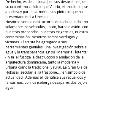
De hecho, es de la ciudad, de sus desórdenes, de 
su urbanismo caótico, que Vilorio, el arquitecto, se 
apodera y particularmente sus pinturas que ha 
presentado en La Unesco.
Nosotros somos destructores en todo sentido - no 
solamente los vehículos,  -auto, barco o avión- con 
nuestras prebendas, nuestras exigencias, nuestra 
contaminación! Nosotros somos verdugos y 
víctimas. El artista ha agregado a sus 
herramientas geniales  una investigación sobre el 
agua y la transparencia. En su "Memoria Flotante"
(I y II)  él fustiga la destrucción o anulación de la 
arquitectura dominicana, tanto la moderna y 
urbana como la tradicional y rural. La Gran Ola de 
Hokusai, secular, él la traspone..... en símbolo de 
actualidad. ¡Además él identifica sus recuerdos y 
fantasmas, con los icebergs desaparecidos bajo el 
agua! 