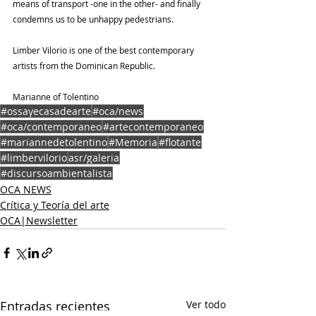
means of transport -one in the other- and finally 
condemns us to be unhappy pedestrians.
Limber Vilorio is one of the best contemporary 
artists from the Dominican Republic.
Marianne of Tolentino
#ossayecasadearte
#oca/news
#oca/contemporaneo
#artecontemporaneo
#mariannedetolentino
#Memoria
#flotante
#limbervilorio
asr/galeria
#discursoambientalista
OCA NEWS
Crítica y Teoría del arte
OCA|Newsletter
Entradas recientes
Ver todo