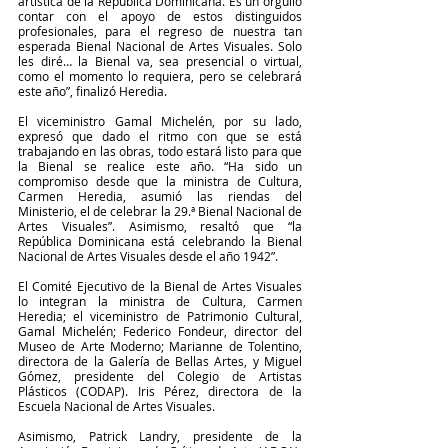
artística de la República Dominicana. Es un orgullo 
contar con el apoyo de estos distinguidos 
profesionales, para el regreso de nuestra tan 
esperada Bienal Nacional de Artes Visuales. Solo 
les diré… la Bienal va, sea presencial o virtual, 
como el momento lo requiera, pero se celebrará 
este año”, finalizó Heredia. 
El viceministro Gamal Michelén, por su lado, 
expresó que dado el ritmo con que se está 
trabajando en las obras, todo estará listo para que 
la Bienal se realice este año. “Ha sido un 
compromiso desde que la ministra de Cultura, 
Carmen Heredia, asumió las riendas del 
Ministerio, el de celebrar la 29.ª Bienal Nacional de 
Artes Visuales”. Asimismo, resaltó que “la 
República Dominicana está celebrando la Bienal 
Nacional de Artes Visuales desde el año 1942”. 
El Comité Ejecutivo de la Bienal de Artes Visuales 
lo integran la ministra de Cultura, Carmen 
Heredia; el viceministro de Patrimonio Cultural, 
Gamal Michelén; Federico Fondeur, director del 
Museo de Arte Moderno; Marianne de Tolentino, 
directora de la Galería de Bellas Artes, y Miguel 
Gómez, presidente del Colegio de Artistas 
Plásticos (CODAP). Iris Pérez, directora de la 
Escuela Nacional de Artes Visuales.
Asimismo, Patrick Landry, presidente de la 