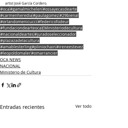
artist José García Cordero.
#oca
#gamalmichelen
#ossayecasdearte
#carmenheredia
#paulagomez
#29bienal
#orlandomenicucci
#federicofodeur
#fundaciondearteoca
£Ministeriodecultura
#nacionaldeartes
#juradoseleccionador
#plazazadelacultura
#amablesterling#pliniochain
#ireneestevez
#leopoldomaler
#omarrancier
OCA NEWS
NACIONAL
Ministerio de Cultura
Entradas recientes
Ver todo