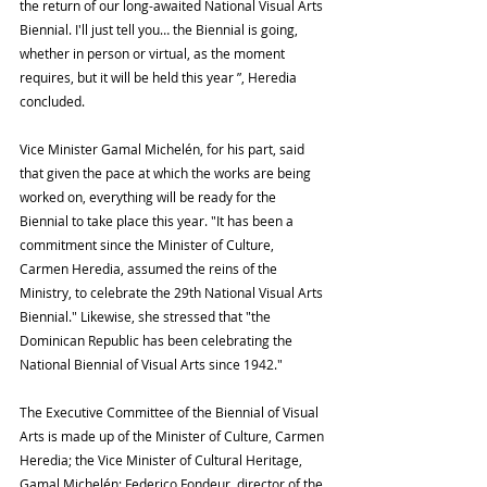
the return of our long-awaited National Visual Arts 
Biennial. I'll just tell you… the Biennial is going, 
whether in person or virtual, as the moment 
requires, but it will be held this year ”, Heredia 
concluded.
Vice Minister Gamal Michelén, for his part, said 
that given the pace at which the works are being 
worked on, everything will be ready for the 
Biennial to take place this year. "It has been a 
commitment since the Minister of Culture, 
Carmen Heredia, assumed the reins of the 
Ministry, to celebrate the 29th National Visual Arts 
Biennial." Likewise, she stressed that "the 
Dominican Republic has been celebrating the 
National Biennial of Visual Arts since 1942."
The Executive Committee of the Biennial of Visual 
Arts is made up of the Minister of Culture, Carmen 
Heredia; the Vice Minister of Cultural Heritage, 
Gamal Michelén; Federico Fondeur, director of the 