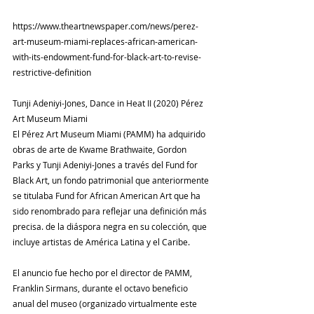
https://www.theartnewspaper.com/news/perez-
art-museum-miami-replaces-african-american-
with-its-endowment-fund-for-black-art-to-revise-
restrictive-definition
Tunji Adeniyi-Jones, Dance in Heat II (2020) Pérez 
Art Museum Miami
El Pérez Art Museum Miami (PAMM) ha adquirido 
obras de arte de Kwame Brathwaite, Gordon 
Parks y Tunji Adeniyi-Jones a través del Fund for 
Black Art, un fondo patrimonial que anteriormente 
se titulaba Fund for African American Art que ha 
sido renombrado para reflejar una definición más 
precisa. de la diáspora negra en su colección, que 
incluye artistas de América Latina y el Caribe.
El anuncio fue hecho por el director de PAMM, 
Franklin Sirmans, durante el octavo beneficio 
anual del museo (organizado virtualmente este 