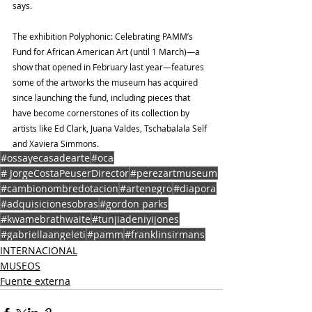
says.
The exhibition Polyphonic: Celebrating PAMM’s 
Fund for African American Art (until 1 March)—a 
show that opened in February last year—features 
some of the artworks the museum has acquired 
since launching the fund, including pieces that 
have become cornerstones of its collection by 
artists like Ed Clark, Juana Valdes, Tschabalala Self 
and Xaviera Simmons.
#ossayecasadearte
#oca
# JorgeCostaPeuserDirector
#perezartmuseum
#cambionombredotacion
#artenegro
#diapora
#adquisicionesobras
#gordon parks
#kwamebrathwaite
#tunjiadeniyijones
#gabriellaangeleti
#pamm
#franklinsirmans
INTERNACIONAL
MUSEOS
Fuente externa