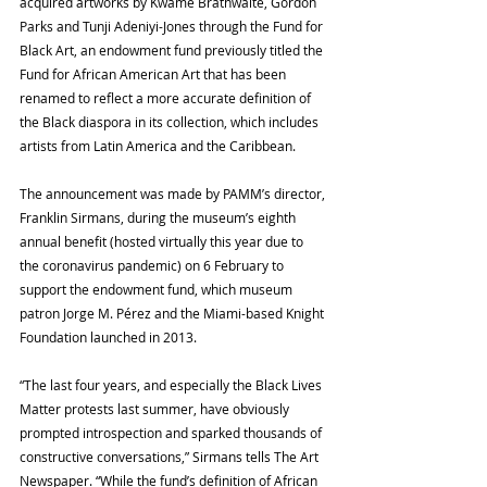
acquired artworks by Kwame Brathwaite, Gordon 
Parks and Tunji Adeniyi-Jones through the Fund for 
Black Art, an endowment fund previously titled the 
Fund for African American Art that has been 
renamed to reflect a more accurate definition of 
the Black diaspora in its collection, which includes 
artists from Latin America and the Caribbean.
The announcement was made by PAMM’s director, 
Franklin Sirmans, during the museum’s eighth 
annual benefit (hosted virtually this year due to 
the coronavirus pandemic) on 6 February to 
support the endowment fund, which museum 
patron Jorge M. Pérez and the Miami-based Knight 
Foundation launched in 2013.
“The last four years, and especially the Black Lives 
Matter protests last summer, have obviously 
prompted introspection and sparked thousands of 
constructive conversations,” Sirmans tells The Art 
Newspaper. “While the fund’s definition of African 