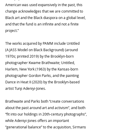
American was used expansively in the past, this 
change acknowledges that we are committed to 
Black art and the Black diaspora on a global level, 
and that the fund is an infinite and not a finite 
project.”
The works acquired by PAMM include Untitled 
(AJASS Model on Black Background) (around 
1970s; printed 2019) by the Brooklyn-born 
photographer Kwame Brathwaite; Untitled, 
Harlem, New York (1963) by the Kansas-born 
photographer Gordon Parks, and the painting 
Dance in Heat II (2020) by the Brooklyn-based 
artist Tunji Adeniyi-Jones.
Brathwaite and Parks both “create conversations 
about the past around art and activism”, and both 
“fit into our holdings in 20th-century photographs”, 
while Adeniyi-Jones offers an important 
“generational balance” to the acquisition, Sirmans 