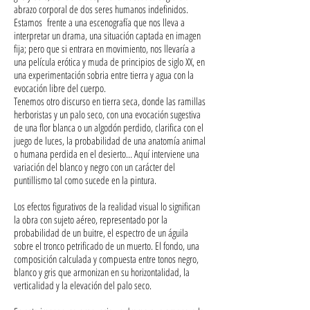
abrazo corporal de dos seres humanos indefinidos.
Estamos frente a una escenografía que nos lleva a
interpretar un drama, una situación captada en imagen
fija; pero que si entrara en movimiento, nos llevaría a
una película erótica y muda de principios de siglo XX, en
una experimentación sobria entre tierra y agua con la
evocación libre del cuerpo.
Tenemos otro discurso en tierra seca, donde las ramillas
herboristas y un palo seco, con una evocación sugestiva
de una flor blanca o un algodón perdido, clarifica con el
juego de luces, la probabilidad de una anatomía animal
o humana perdida en el desierto… Aquí interviene una
variación del blanco y negro con un carácter del
puntillismo tal como sucede en la pintura.
Los efectos figurativos de la realidad visual lo significan
la obra con sujeto aéreo, representado por la
probabilidad de un buitre, el espectro de un águila
sobre el tronco petrificado de un muerto. El fondo, una
composición calculada y compuesta entre tonos negro,
blanco y gris que armonizan en su horizontalidad, la
verticalidad y la elevación del palo seco.