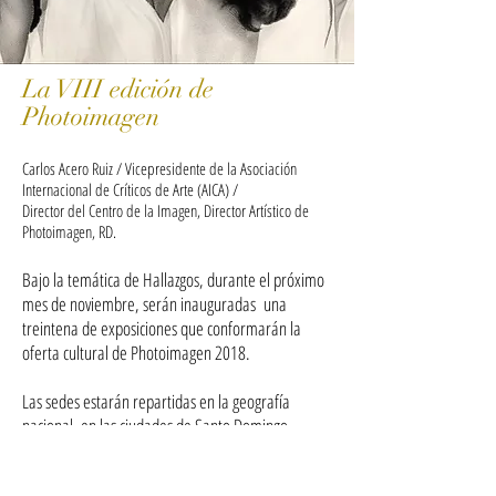
La VIII edición de
Photoimagen
Carlos Acero Ruiz / Vicepresidente de la Asociación
Internacional de Críticos de Arte (AICA) /
Director del Centro de la Imagen, Director Artístico de
Photoimagen, RD.
Bajo la temática de Hallazgos, durante el próximo
mes de noviembre, serán inauguradas una
treintena de exposiciones que conformarán la
oferta cultural de Photoimagen 2018.
Las sedes estarán repartidas en la geografía
nacional, en las ciudades de Santo Domingo,
Santiago, Bonao, La Vega, Jarabacoa y La Romana,
en museos, galerías, centros culturales y otros