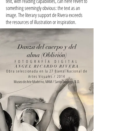
text, with reading capabilities, can here revert to
something seemingly obvious: the text as an
image. The literary support de Rivera exceeds
the resources of illustration or inspiration.
Danza del cuerpo y del
alma
(Oblivión)
FOTOGRAFÍA DIGITAL
ANGEL RICARDO RIVERA
Obra seleccionada en la 27 Bienal Nacional de
Artes Visuales / 201
4
Museo de Arte Moderno, MAM / Santo Domingo, R.D.