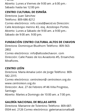
Abierto: Lunes a Viernes de 9:00 am .a 6:00 pm.-
Sábado hasta las 12:00 pm
CENTRO CULTURAL DE ESPAÑA
Directora: Juan Sánchez
Teléfono: 809-686-8212
Correo electrónico: info.ccesd@aecid.es Dirección:
Calle Arzobispo merino #2, esq. Arzobispo Portes.
Abierto: Lunes a Sábado de 9:00 am. a 9:00 pm.-
Sábado de 9:00 am. 9:00 pm.
FUNDACIÓN CENTRO CULTURAL ALTOS DE CHAVON
Directora: Dominique Bludhorn Teléfono: 809-563-
2802
Correo electrónico: info@altosdechavon. com
Dirección: Calle Paseo de los Aviadores #5, Ensanches
Miraflores.
CENTRO LEÓN
Directora: María Amalia León de Jorge Teléfono:
809-
582-2315
Correo electrónico: centroleon@ centroleon.org.do
www.centroleon.org.do
Dirección: Ave. 27 de Febrero #146 Villa Progreso,
Santiago
Abierto: Martes a Domingo de 10:00 am. a 7:00 pm.
GALERÍA NACIONAL DE BELLAS ARTES
Directora: Marianne de Tolentino Teléfono: 809-687-
0504 ext. 2126 Correo electrónico: galerianacionalba@