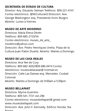
SECRETARÍA DE ESTADO DE CULTURA
Director: Arq. Eduardo Selman Teléfono: 809-221-4141
Correo electrónico: @MiCulturard Dirección: Ave.
George Washington esq. Presidente Vicini Burgos
Abierto: Lunes a Viernes
MUSEO DE ARTE MODERNO
Directora: María Elena Ditrén
Teléfono: 809-685-2153/54
Correo electrónico: museo_de_arte_
moderno@yahoo.com
Dirección: Ave. Pedro Henríquez Ureña. Plaza de la
Cultura Juan Pablo Duarte. Abierto: Martes a Domingo
MUSEO DE LAS CASA REALES
Directora: Ana Yee de Cury
Teléfono: 809-682-4202/809-686-0414 Correo
electrónico: museodelacasar@ hotmail.es
Dirección: Calle Las Damas esq. Mercedes. Ciudad
Colonial
Abierto: Martes a Domingo de 9:00am a 5:00pm.
MUSEO BELLAPART
Directora: Myrna Guerrero
Teléfono: 809-541-7721 ext.296
Correo electrónico: museobellapart@ gmail.com
www.museobellapart.com
Dirección: Ave. John F. Kennedy. Edificio Honda. 5ta
Planta.