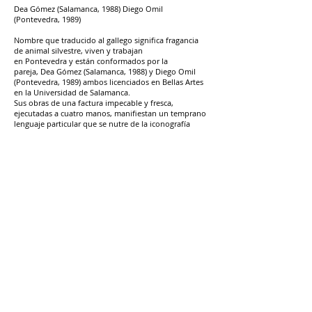
Dea Gómez (Salamanca, 1988) Diego Omil
(Pontevedra, 1989)
Nombre que traducido al gallego significa fragancia
de animal silvestre, viven y trabajan
en Pontevedra y están conformados por la
pareja, Dea Gómez (Salamanca, 1988) y Diego Omil
(Pontevedra, 1989) ambos licenciados en Bellas Artes
en la Universidad de Salamanca.
Sus obras de una factura impecable y fresca,
ejecutadas a cuatro manos, manifiestan un temprano
lenguaje particular que se nutre de la iconografía
renacentista italiana, fusionada con objetos,
elementos y espacios cotidianos de la vida
contemporánea.
La novel dupla, con una carrera en franco ascenso,
son los invitados a formar parte de la segunda
edición de la Residencia/Taller “El Portillo”, Samaná
con la colaboración de Valeria De Moya.
En este espacio idílico caribeño producirán parte
esencial de las obras a exhibirse en LOR Gallery. La
primera experiencia de este proyecto piloto fue
ejecutada en 2016 por el maestro Uruguayo Ignacio
Iturria quien nos dejó huellas indelebles con su
impronta.
Los Bravú han expuesto en galerías y festivales
internacionales como el FIN de Angoulême, JUSTMAD,
Estampa y Matadero Madrid, El
Parche en Bogotá. Sus obras forman parte de
las colecciones DKV y de la Real Academia de España