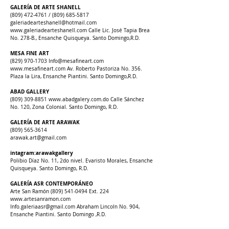
GALERÍA DE ARTE SHANELL
(809) 472-4761
/
(809) 685-5817
galeriadearteshanell@hotmail.com
www.galeriadearteshanell.com
Calle Lic. José Tapia Brea
No. 278-B., Ensanche Quisqueya. Santo Domingo,R.D.
MESA FINE ART
(829) 970-1703
Info@mesafineart.com
www.mesafineart.com
Av. Roberto Pastoriza No. 356.
Plaza la Lira, Ensanche Piantini. Santo Domingo,R.D.
ABAD GALLERY
(809) 309-8851
www.abadgalery.com.do
Calle Sánchez
No. 120, Zona Colonial. Santo Domingo, R.D.
GALERÍA DE ARTE ARAWAK
(809) 565-3614
arawak.art@gmail.com
intagram:arawakgallery
Polibio Díaz No. 11, 2do nivel. Evaristo Morales, Ensanche
Quisqueya. Santo Domingo, R.D.
GALERÍA ASR CONTEMPORÁNEO
Arte San Ramón
(809) 541-0494
Ext. 224
www.artesanramon.com
Info.galeriaasr@gmail.com
Abraham Lincoln No. 904,
Ensanche Piantini. Santo Domingo ,R.D.