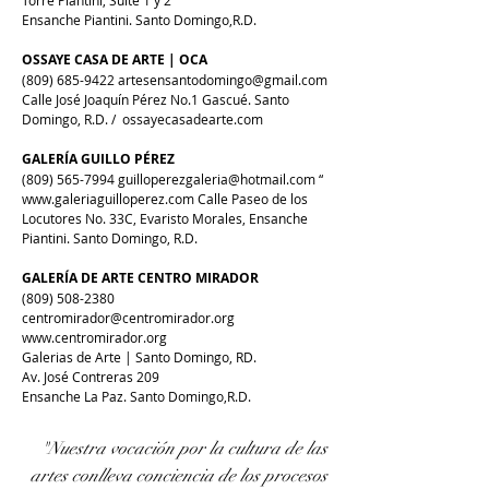
Torre Piantini, Suite 1 y 2
Ensanche Piantini. Santo Domingo,R.D.
OSSAYE CASA DE ARTE | OCA
(809) 685-9422
artesensantodomingo@gmail.com
Calle José Joaquín Pérez No.1 Gascué. Santo
Domingo, R.D. / ossayecasadearte.com
GALERÍA GUILLO PÉREZ
(809) 565-7994
guilloperezgaleria@hotmail.com
“
www.galeriaguilloperez.com
Calle Paseo de los
Locutores No. 33C, Evaristo Morales, Ensanche
Piantini. Santo Domingo, R.D.
GALERÍA DE ARTE CENTRO MIRADOR
(809) 508-2380
centromirador@centromirador.org
www.centromirador.org
Galerias de Arte | Santo Domingo, RD.
Av. José Contreras 209
Ensanche La Paz. Santo Domingo,R.D.
"Nuestra vocación por la cultura de las
artes conlleva conciencia de los procesos