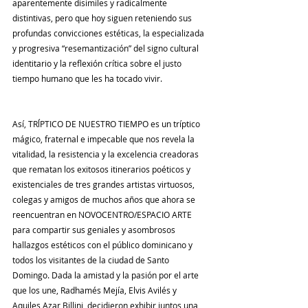
aparentemente disimiles y radicalmente 
distintivas, pero que hoy siguen reteniendo sus 
profundas convicciones estéticas, la especializada 
y progresiva “resemantización” del signo cultural 
identitario y la reflexión crítica sobre el justo 
tiempo humano que les ha tocado vivir.
Así, TRĺPTICO DE NUESTRO TIEMPO es un tríptico 
mágico, fraternal e impecable que nos revela la 
vitalidad, la resistencia y la excelencia creadoras 
que rematan los exitosos itinerarios poéticos y 
existenciales de tres grandes artistas virtuosos, 
colegas y amigos de muchos años que ahora se 
reencuentran en NOVOCENTRO/ESPACIO ARTE 
para compartir sus geniales y asombrosos 
hallazgos estéticos con el público dominicano y 
todos los visitantes de la ciudad de Santo 
Domingo. Dada la amistad y la pasión por el arte 
que los une, Radhamés Mejía, Elvis Avilés y 
Aquiles Azar Billini, decidieron exhibir juntos una 