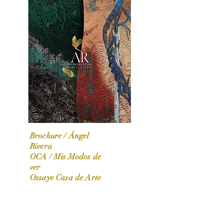
Brochure / Ángel
Rivera
OCA / Mis Modos de
OCA|News 31 / Marzo-Abril / 2024
ver
Ossaye Casa de Arte