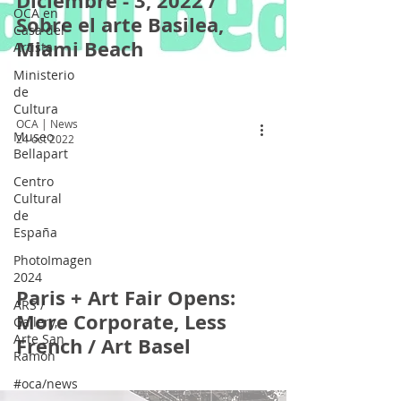
Diciembre - 3, 2022 /
OCA en
Sobre el arte Basilea,
Casa del
Miami Beach
Artista
Ministerio
de
Cultura
OCA | News
Museo
24 oct 2022
Bellapart
Centro
Cultural
de
España
 video
PhotoImagen
2024
Paris + Art Fair Opens:
ARS /
More Corporate, Less
Gallery,
Arte San
French / Art Basel
Ramón
#oca/news