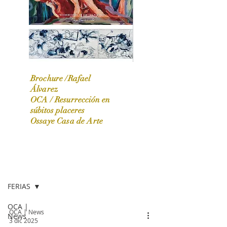
Brochure /Rafael
Álvarez
OCA /
Resurrección en
OCA|News 31 / Marzo-Abril / 2024
súbitos placeres
Ossaye Casa de Arte
OCA | NEWS
FERIAS
OCA |
OCA | News
News
3 dic 2025