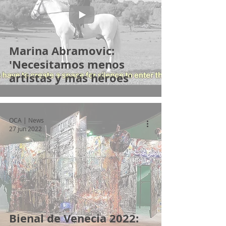
Marina Abramovic:
'Necesitamos menos
artistas y más héroes'
OCA | News
27 jun 2022
Bienal de Venecia 2022: