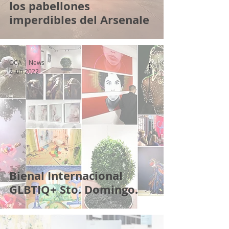
los pabellones
imperdibles del Arsenale
OCA | News
2 jun 2022
Bienal Internacional
GLBTIQ+ Sto. Domingo.