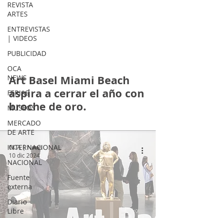
REVISTA
ARTES
ENTREVISTAS
| VIDEOS
PUBLICIDAD
OCA
Art Basel Miami Beach
NEWS
aspira a cerrar el año con
FERIAS
broche de oro.
MUSEOS
MERCADO
DE ARTE
INTERNACIONAL
OCA | News
10 dic 2024
NACIONAL
Fuente
externa
Diario
Libre