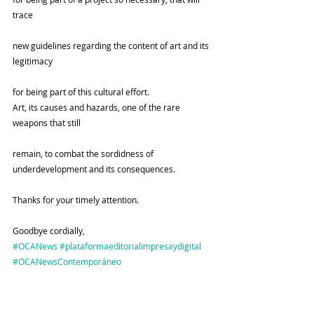
trace
new guidelines regarding the content of art and its 
legitimacy
for being part of this cultural effort.
Art, its causes and hazards, one of the rare 
weapons that still
remain, to combat the sordidness of 
underdevelopment and its consequences.
Thanks for your timely attention.
Goodbye cordially,
#OCANews
#plataformaeditorialimpresaydigital
#OCANewsContemporáneo
#Jueves4deOctubre2018
#agenciadenoticiasdearte