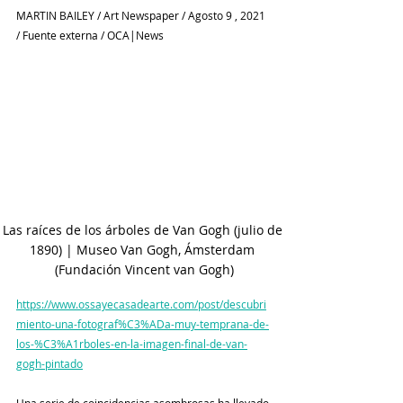
MARTIN BAILEY / Art Newspaper / Agosto 9 , 2021 
/ Fuente externa / OCA|News
Las raíces de los árboles de Van Gogh (julio de 
1890) | Museo Van Gogh, Ámsterdam 
(Fundación Vincent van Gogh)
https://www.ossayecasadearte.com/post/descubri
miento-una-fotograf%C3%ADa-muy-temprana-de-
los-%C3%A1rboles-en-la-imagen-final-de-van-
gogh-pintado