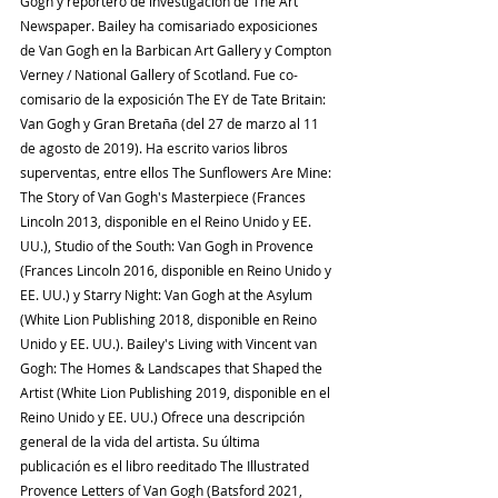
Gogh y reportero de investigación de The Art 
Newspaper. Bailey ha comisariado exposiciones 
de Van Gogh en la Barbican Art Gallery y Compton 
Verney / National Gallery of Scotland. Fue co-
comisario de la exposición The EY de Tate Britain: 
Van Gogh y Gran Bretaña (del 27 de marzo al 11 
de agosto de 2019). Ha escrito varios libros 
superventas, entre ellos The Sunflowers Are Mine: 
The Story of Van Gogh's Masterpiece (Frances 
Lincoln 2013, disponible en el Reino Unido y EE. 
UU.), Studio of the South: Van Gogh in Provence 
(Frances Lincoln 2016, disponible en Reino Unido y 
EE. UU.) y Starry Night: Van Gogh at the Asylum 
(White Lion Publishing 2018, disponible en Reino 
Unido y EE. UU.). Bailey's Living with Vincent van 
Gogh: The Homes & Landscapes that Shaped the 
Artist (White Lion Publishing 2019, disponible en el 
Reino Unido y EE. UU.) Ofrece una descripción 
general de la vida del artista. Su última 
publicación es el libro reeditado The Illustrated 
Provence Letters of Van Gogh (Batsford 2021, 