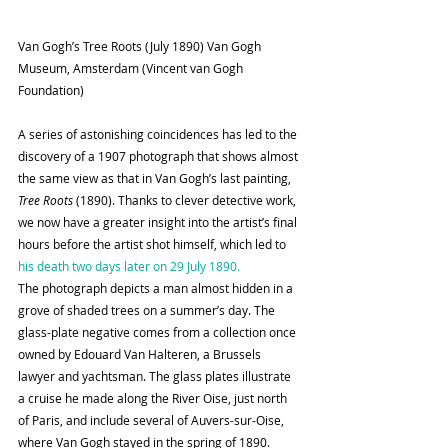
Van Gogh’s Tree Roots (July 1890) Van Gogh 
Museum, Amsterdam (Vincent van Gogh 
Foundation)
A series of astonishing coincidences has led to the 
discovery of a 1907 photograph that shows almost 
the same view as that in Van Gogh’s last painting, 
Tree Roots 
(1890). Thanks to clever detective work, 
we now have a greater insight into the artist’s final 
hours before the artist shot himself, which led to 
his death two days later on 29 July 1890.
The photograph depicts a man almost hidden in a 
grove of shaded trees on a summer’s day. The 
glass-plate negative comes from a collection once 
owned by Edouard Van Halteren, a Brussels 
lawyer and yachtsman. The glass plates illustrate 
a cruise he made along the River Oise, just north 
of Paris, and include several of Auvers-sur-Oise, 
where Van Gogh stayed in the spring of 1890.