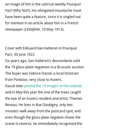
an image of him in the satirical weekly 
Pourquoi 
Pas?
 (Why Not?). His elongated moustache must 
have been quite a feature, since it is singled out 
for mention in an article about him in a French 
newspaper (
L’Estafette
, 10 May 1913).
Cover with Edouard Van Halteren in Pourquoi 
Pas?, 30 June 1922
Six years ago, Van Halteren’s descendants sold 
the 19 glass-plate negatives in a Brussels auction. 
The buyer was Fabrice Dassé, a local historian 
from Pontoise, very close to Auvers.
Dassé later 
posted the 19 images on his website
and in May this year the one of the trees caught 
the eye of an Auvers resident and artist, Thomas 
Reveau. He lives in Rue Daubigny, only two 
minutes’ walk away from the postcard spot, and 
even though the glass-plate negative shows the 
scene in reverse, he immediately recognised the 