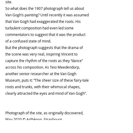
site.
So what does the 1907 photograph tell us about 
Van Gogh’s painting? Until recently it was assumed 
that Van Gogh had exaggerated the roots. His 
turbulent composition had even led some 
commentators to suggest that it was the product 
of a confused state of mind.
But the photograph suggests that the drama of 
the scene was very real, inspiring Vincent to 
capture the rhythm of the roots as they “dance” 
across his composition. As Teio Meedendorp, 
another senior researcher at the Van Gogh 
Museum, puts it: “The sheer size of these fairy-tale 
roots and trunks, with their whimsical shapes, 
clearly attracted the eyes and mind of Van Gogh”.
Photograph of the site, as originally discovered, 
May 2020 © Arthénon, Strasbourg
The final element of the astonishing story is that 
the tree roots still survive to this day, on the 