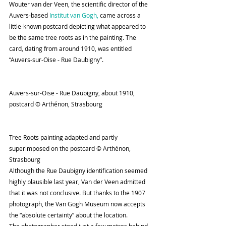
Wouter van der Veen, the scientific director of the 
Auvers-based 
Institut van Gogh, 
came across a 
little-known postcard depicting what appeared to 
be the same tree roots as in the painting. The 
card, dating from around 1910, was entitled 
“Auvers-sur-Oise - Rue Daubigny”.
Auvers-sur-Oise - Rue Daubigny, about 1910, 
postcard © Arthénon, Strasbourg
Tree Roots painting adapted and partly 
superimposed on the postcard © Arthénon, 
Strasbourg
Although the Rue Daubigny identification seemed 
highly plausible last year, Van der Veen admitted 
that it was not conclusive. But thanks to the 1907 
photograph, the Van Gogh Museum now accepts 
the “absolute certainty” about the location.