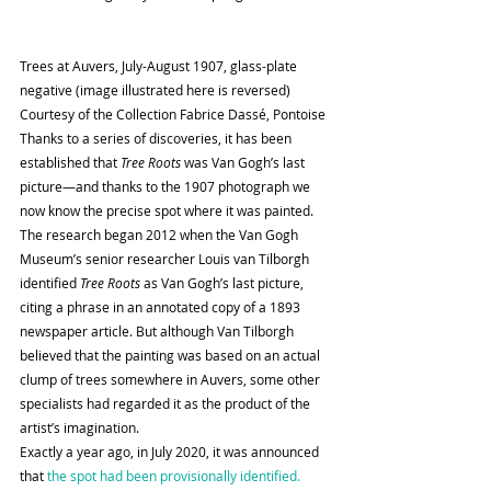
Trees at Auvers, July-August 1907, glass-plate 
negative (image illustrated here is reversed) 
Courtesy of the Collection Fabrice Dassé, Pontoise
Thanks to a series of discoveries, it has been 
established that 
Tree Roots
 was Van Gogh’s last 
picture—and thanks to the 1907 photograph we 
now know the precise spot where it was painted.
The research began 2012 when the Van Gogh 
Museum’s senior researcher Louis van Tilborgh 
identified 
Tree Roots
 as Van Gogh’s last picture, 
citing a phrase in an annotated copy of a 1893 
newspaper article. But although Van Tilborgh 
believed that the painting was based on an actual 
clump of trees somewhere in Auvers, some other 
specialists had regarded it as the product of the 
artist’s imagination.
Exactly a year ago, in July 2020, it was announced 
that 
the spot had been provisionally identified. 