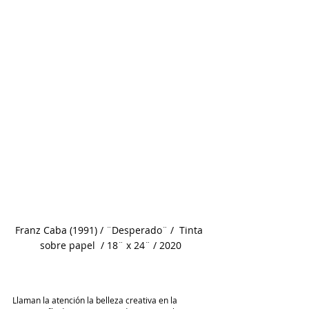
Franz Caba (1991) / ¨Desperado¨ /  Tinta 
sobre papel  / 18¨ x 24¨ / 2020
Llaman la atención la belleza creativa en la 