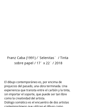
Franz Caba (1991) /¨Selenitas¨  / Tinta 
sobre papel / 17¨ x 22¨ / 2018
El dibujo contemporáneo es, por encima de 
prejuicios del pasado, una obra terminada. Una 
experiencia que transita entre el carbón y la tinta, 
sin importar el soporte, que puede ser tan libre 
como la creatividad del artista. 
Diálogo somático es el encuentro de dos artistas 
contemporáneos que utilizan el dibujo como 