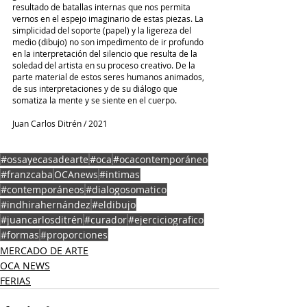
resultado de batallas internas que nos permita 
vernos en el espejo imaginario de estas piezas. La 
simplicidad del soporte (papel) y la ligereza del 
medio (dibujo) no son impedimento de ir profundo 
en la interpretación del silencio que resulta de la 
soledad del artista en su proceso creativo. De la 
parte material de estos seres humanos animados, 
de sus interpretaciones y de su diálogo que 
somatiza la mente y se siente en el cuerpo.
Juan Carlos Ditrén / 2021
#ossayecasadearte
#oca
#ocacontemporáneo
#franzcaba
OCAnews
#intimas
#contemporáneos
#dialogosomatico
#indhirahernández
#eldibujo
#juancarlosditrén
#curador
#ejerciciografico
#formas
#proporciones
MERCADO DE ARTE
OCA NEWS
FERIAS