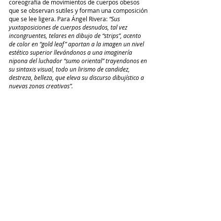
coreografía de movimientos de cuerpos obesos 
que se observan sutiles y forman una composición 
que se lee ligera. Para Ángel Rivera: 
“Sus 
yuxtaposiciones de cuerpos desnudos, tal vez 
incongruentes, telares en dibujo de “strips”, acento 
de color en “gold leaf” aportan a la imagen un nivel 
estético superior llevándonos a una imaginería 
nipona del luchador “sumo oriental” trayendonos en 
su sintaxis visual, todo un lirismo de candidez, 
destreza, belleza, que eleva su discurso dibujístico a 
nuevas zonas creativas”.  