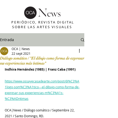
PERIÓDICO, REVISTA DIGITAL
SOBRE LAS ARTES VISUALES
Entrada
OCA | News
22 sept 2021
Diálogo somático / "El dibujo como forma de expresar
sus experiencias más íntimas"
Indhira Hernández (1985) | Franz Caba (1991) 
https://www.ossayecasadearte.com/post/di%C3%A
1logo-som%C3%A1tico---el-dibujo-como-forma-de-
expresar-sus-experiencias-m%C3%A1s-
%C3%ADntimas
OCA|News / Diálogo somático / Septiembre 22, 
2021 / Santo Domingo, RD.