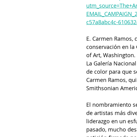
utm_source=The+A
EMAIL_CAMPAIGN_2
c57a8abc4c-610632
E. Carmen Ramos, qu
conservación en la 
of Art, Washington.
La Galería Nacional
de color para que s
Carmen Ramos, quien
Smithsonian Americ
El nombramiento se
de artistas más div
liderazgo en un esf
pasado, mucho desp