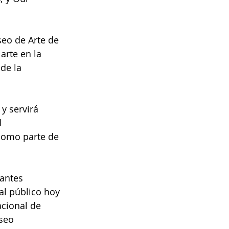
eo de Arte de 
arte en la 
de la 
y servirá 
l 
como parte de 
tantes 
l público hoy 
cional de 
seo 