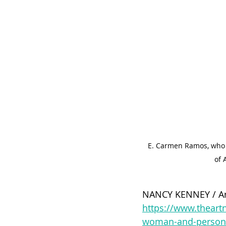
 E. Carmen Ramos, who has been appointed chief curatorial and conservation officer at the National Gallery 
of 
NANCY KENNEY / Art
https://www.theartn
woman-and-person-of