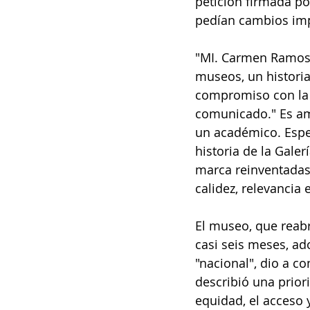
petición firmada po
pedían cambios impo
"MI. Carmen Ramos 
museos, un histori
compromiso con la e
comunicado." Es am
un académico. Esp
historia de la Gale
marca reinventadas 
calidez, relevancia 
El museo, que reabr
casi seis meses, ad
"nacional", dio a co
describió una priori
equidad, el acceso 