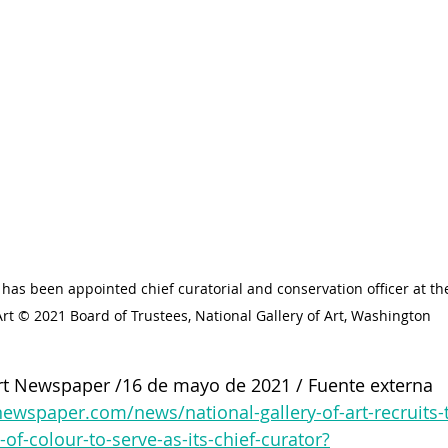
Art © 2021 Board of Trustees, National Gallery of Art, Washington
 Newspaper /16 de mayo de 2021 / Fuente externa
ewspaper.com/news/national-gallery-of-art-recruits-th
-colour-to-serve-as-its-chief-curator?