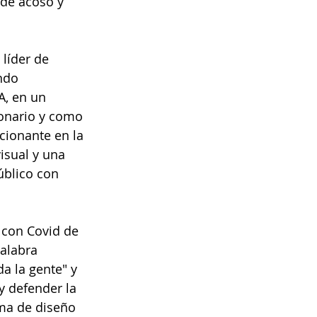
de acoso y 
líder de 
ndo 
A, en un 
onario y como 
ionante en la 
isual y una 
úblico con 
 con Covid de 
alabra 
a la gente" y 
y defender la 
rma de diseño 