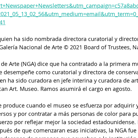
rt+Newspaper+Newsletters&utm_campaign=c57a8abc
021_05_13_02_56&utm_medium=email&utm_term=0_
41
ien ha sido nombrada directora curatorial y directo
Galería Nacional de Arte © 2021 Board of Trustees, Na
 de Arte (NGA) dice que ha contratado a la primera m
e desempeñe como curatorial y directora de conserva
 ha sido curadora en jefe interina y curadora de arte
an Art. Museo. Ramos asumirá el cargo en agosto.
 produce cuando el museo se esfuerza por adquirir y
ersos y por contratar a más personas de color para p
uerzo por reflejar mejor la sociedad estadounidense. E
ués de que comenzaran esas iniciativas, la NGA fue 