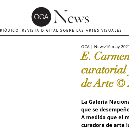
OCA | News
REVISTA ARTES
E
RIÓDICO, REVISTA DIGITAL SOBRE LAS ARTES VISUALES
OCA | News
16 may 202
MERCADO DE ARTE
INTERNA
E. Carmen
curatorial
The Art Newspaper
Crítica d
de Arte ©
Palacio deBellas arte
Critica
La Galería Naciona
que se desempeñe
A medida que el m
Escultura
OCA|Newsletter
curadora de arte l