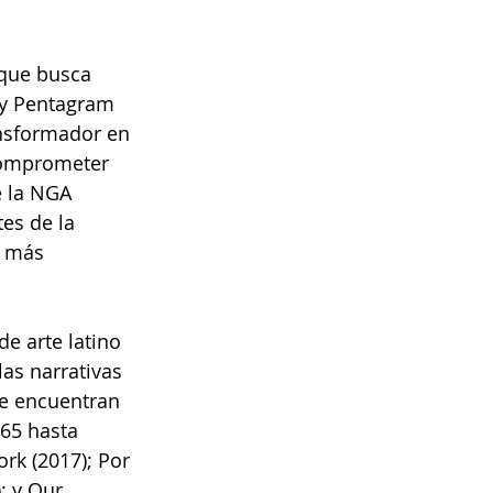
 que busca 
e y Pentagram
nsformador en 
comprometer 
e la NGA 
es de la 
n más 
e arte latino 
as narrativas 
se encuentran 
65 hasta 
rk (2017); Por 
; y Our 