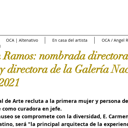
NTREVISTAS | VIDEOS
PUBLICIDAD
OCA NEWS
FERI
OCA | Altenativo
En casa del artista
OCA / Angel R
1
CIONAL
NACIONAL
Fuente externa
Diario Libre
 Ramos: nombrada director
 y directora de la Galería Na
e Arte
Art News
Sotheby's
Subasta
INFOBAE|
 2021
 de cine
Crítica y Teoría del arte
Conversatorio en la Red
l de Arte recluta a la primera mujer y persona de
 como curadora en jefe.
useo se compromete con la diversidad, E. Carme
Art in America
Ossaye Casa de Arte
Arte al Día
C
atino, será "la principal arquitecta de la experienc