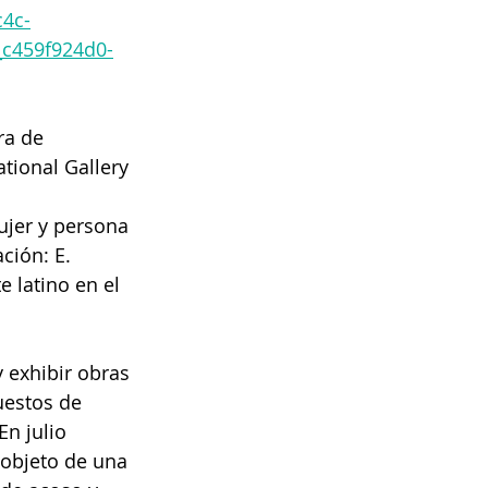
4c-
c459f924d0-
ra de 
tional Gallery 
ujer y persona 
ción: E. 
 latino en el 
 exhibir obras 
uestos de 
n julio 
objeto de una 