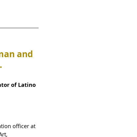
oman and 
.
tor of Latino 
on officer at 
rt, 