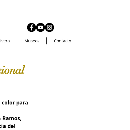
AS
MUSEOS
ivera
Museos
Contacto
Coleccionismo
a
cional
AMERICA
Artsys
Curaduria
 color para 
n Ramos, 
oncurso de arte
ia del 