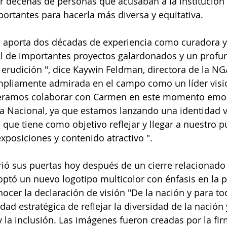
r decenas de personas que acusaban a la institución 
rtantes para hacerla más diversa y equitativa.
aporta dos décadas de experiencia como curadora y 
al de importantes proyectos galardonados y un profu
rudición ", dice Kaywin Feldman, directora de la NG
pliamente admirada en el campo como un líder visi
eramos colaborar con Carmen en este momento emoc
ría Nacional, ya que estamos lanzando una identidad v
que tiene como objetivo reflejar y llegar a nuestro p
exposiciones y contenido atractivo ".
ió sus puertas hoy después de un cierre relacionado
optó un nuevo logotipo multicolor con énfasis en la p
nocer la declaración de visión "De la nación y para tod
dad estratégica de reflejar la diversidad de la nación 
y la inclusión. Las imágenes fueron creadas por la fi