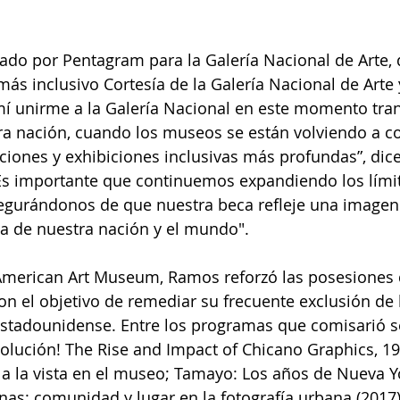
ado por Pentagram para la Galería Nacional de Arte,
ás inclusivo Cortesía de la Galería Nacional de Art
mí unirme a la Galería Nacional en este momento tra
stra nación, cuando los museos se están volviendo a 
cciones y exhibiciones inclusivas más profundas”, dic
Es importante que continuemos expandiendo los límit
asegurándonos de que nuestra beca refleje una image
a de nuestra nación y el mundo".
American Art Museum, Ramos reforzó las posesiones d
on el objetivo de remediar su frecuente exclusión de l
 estadounidense. Entre los programas que comisarió 
olución! The Rise and Impact of Chicano Graphics, 19
a la vista en el museo; Tamayo: Los años de Nueva Yo
nas: comunidad y lugar en la fotografía urbana (2017)