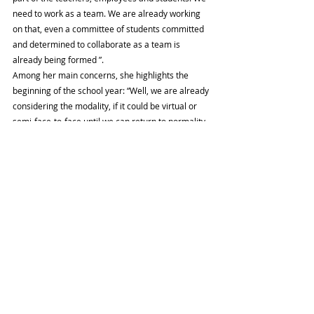
need to work as a team. We are already working 
on that, even a committee of students committed 
and determined to collaborate as a team is 
already being formed ”.
Among her main concerns, she highlights the 
beginning of the school year: “Well, we are already 
considering the modality, if it could be virtual or 
semi-face-to-face until we can return to normality. 
For this, teachers who are analogous must be 
instructed.
We are creating a virtual classroom, but we do not 
have the technological equipment. We need 
computers, projectors, screens to optimize 
teaching even after the Covid-19 pandemic passes 
”...
Iris Pérez has taught at the National School of 
Visual Arts since 1995. So no one knows better 
than she the gap at a pedagogical and structural 
level that characterizes the official Academy 