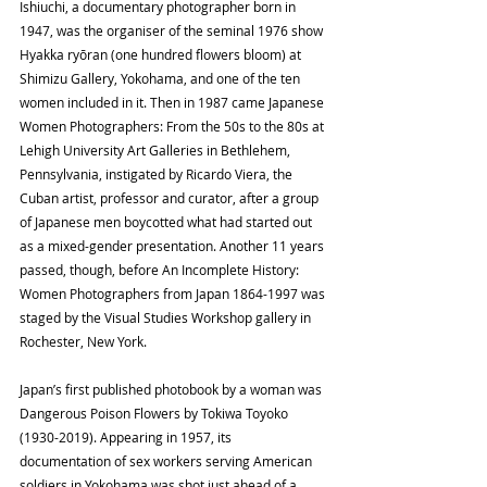
Ishiuchi, a documentary photographer born in 
1947, was the organiser of the seminal 1976 show 
Hyakka ryōran (one hundred flowers bloom) at 
Shimizu Gallery, Yokohama, and one of the ten 
women included in it. Then in 1987 came Japanese 
Women Photographers: From the 50s to the 80s at 
Lehigh University Art Galleries in Bethlehem, 
Pennsylvania, instigated by Ricardo Viera, the 
Cuban artist, professor and curator, after a group 
of Japanese men boycotted what had started out 
as a mixed-gender presentation. Another 11 years 
passed, though, before An Incomplete History: 
Women Photographers from Japan 1864-1997 was 
staged by the Visual Studies Workshop gallery in 
Rochester, New York.
Japan’s first published photobook by a woman was 
Dangerous Poison Flowers by Tokiwa Toyoko 
(1930-2019). Appearing in 1957, its 
documentation of sex workers serving American 
soldiers in Yokohama was shot just ahead of a 