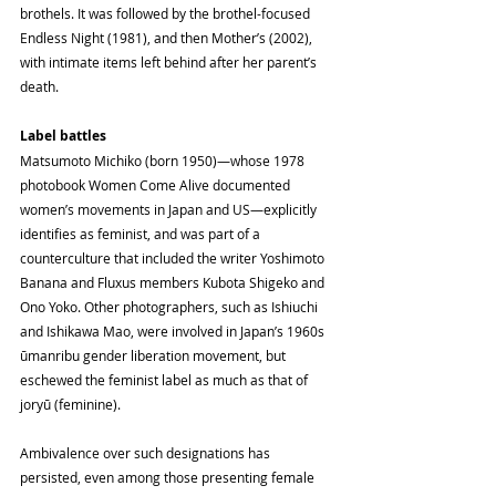
brothels. It was followed by the brothel-focused 
Endless Night (1981), and then Mother’s (2002), 
with intimate items left behind after her parent’s 
death.
Label battles
Matsumoto Michiko (born 1950)—whose 1978 
photobook Women Come Alive documented 
women’s movements in Japan and US—explicitly 
identifies as feminist, and was part of a 
counterculture that included the writer Yoshimoto 
Banana and Fluxus members Kubota Shigeko and 
Ono Yoko. Other photo­graphers, such as Ishiuchi 
and Ishikawa Mao, were involved in Japan’s 1960s 
ūmanribu gender liberation movement, but 
eschewed the feminist label as much as that of 
joryū (feminine).
Ambivalence over such designations has 
persisted, even among those presenting female 