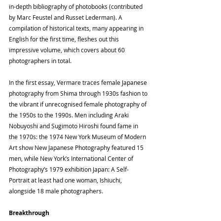
in-depth bibliography of photobooks (contributed 
by Marc Feustel and Russet Lederman). A 
compilation of historical texts, many appearing in 
English for the first time, fleshes out this 
impressive volume, which covers about 60 
photographers in total.
In the first essay, Vermare traces female Japanese 
photography from Shima through 1930s fashion to 
the vibrant if unrecognised female photo­graphy of 
the 1950s to the 1990s. Men including Araki 
Nobuyoshi and Sugimoto Hiroshi found fame in 
the 1970s: the 1974 New York Museum of Modern 
Art show New Japanese Photography featured 15 
men, while New York’s International Center of 
Photography’s 1979 exhibition Japan: A Self-
Portrait at least had one woman, Ishiuchi, 
alongside 18 male photographers.
Breakthrough