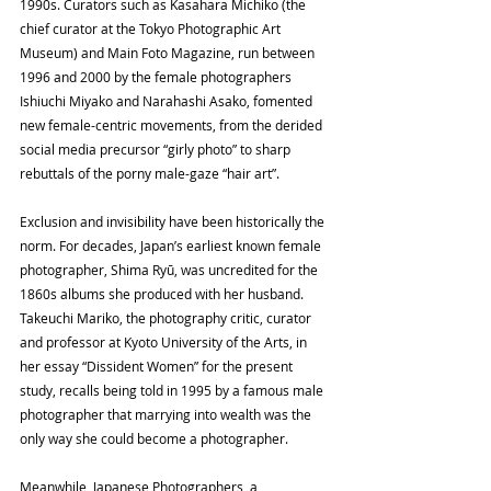
1990s. Curators such as Kasahara Michiko (the 
chief curator at the Tokyo Photographic Art 
Museum) and Main Foto Magazine, run between 
1996 and 2000 by the female photographers 
Ishiuchi Miyako and Narahashi Asako, fomented 
new female-centric movements, from the derided 
social media precursor “girly photo” to sharp 
rebuttals of the porny male-gaze “hair art”.
Exclusion and invisibility have been historically the 
norm. For decades, Japan’s earliest known female 
photo­grapher, Shima Ryū, was uncredited for the 
1860s albums she produced with her husband. 
Takeuchi Mariko, the photography critic, curator 
and professor at Kyoto University of the Arts, in 
her essay “Dissident Women” for the present 
study, recalls being told in 1995 by a famous male 
photographer that marrying into wealth was the 
only way she could become a photographer.
Meanwhile, Japanese Photographers, a 