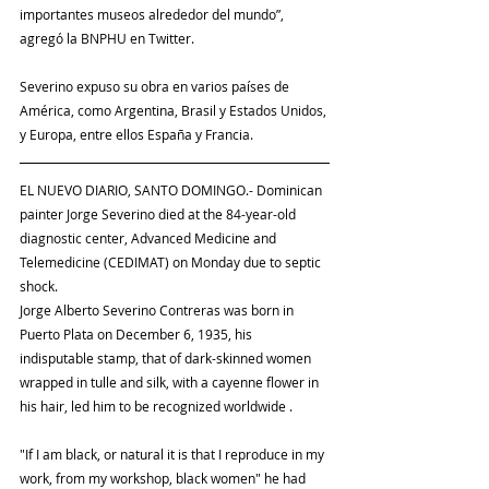
importantes museos alrededor del mundo”, 
agregó la BNPHU en Twitter.
Severino expuso su obra en varios países de 
América, como Argentina, Brasil y Estados Unidos, 
y Europa, entre ellos España y Francia.
EL NUEVO DIARIO, SANTO DOMINGO.- Dominican 
painter Jorge Severino died at the 84-year-old 
diagnostic center, Advanced Medicine and 
Telemedicine (CEDIMAT) on Monday due to septic 
shock.
Jorge Alberto Severino Contreras was born in 
Puerto Plata on December 6, 1935, his 
indisputable stamp, that of dark-skinned women 
wrapped in tulle and silk, with a cayenne flower in 
his hair, led him to be recognized worldwide .
"If I am black, or natural it is that I reproduce in my 
work, from my workshop, black women" he had 