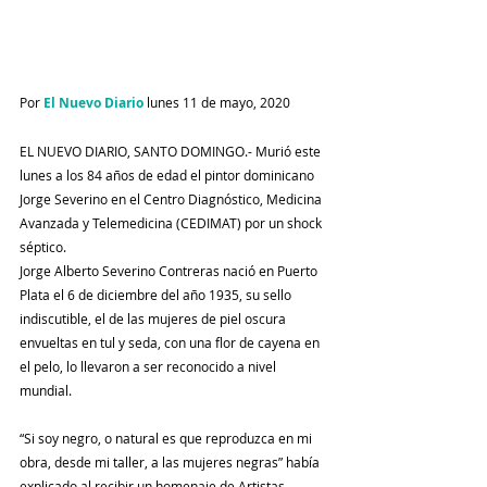
Por 
El Nuevo Diario
 lunes 11 de mayo, 2020
EL NUEVO DIARIO, SANTO DOMINGO.- Murió este 
lunes a los 84 años de edad el pintor dominicano 
Jorge Severino en el Centro Diagnóstico, Medicina 
Avanzada y Telemedicina (CEDIMAT) por un shock 
séptico.
Jorge Alberto Severino Contreras nació en Puerto 
Plata el 6 de diciembre del año 1935, su sello 
indiscutible, el de las mujeres de piel oscura 
envueltas en tul y seda, con una flor de cayena en 
el pelo, lo llevaron a ser reconocido a nivel 
mundial.
“Si soy negro, o natural es que reproduzca en mi 
obra, desde mi taller, a las mujeres negras” había 
explicado al recibir un homenaje de Artistas 