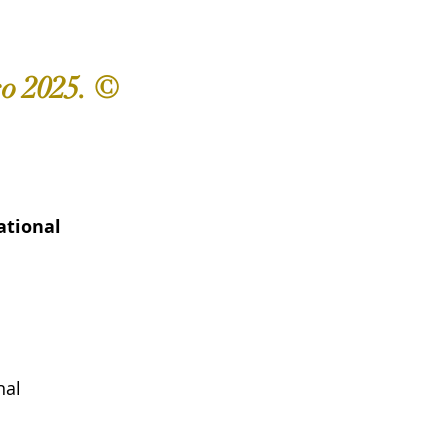
o 2025. © 
ational 
nal