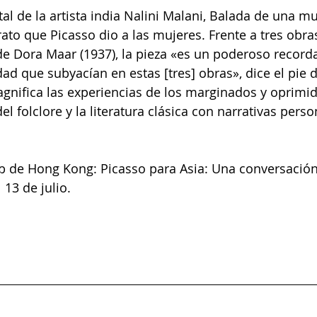
l de la artista india Nalini Malani, Balada de una muj
rato que Picasso dio a las mujeres. Frente a tres obra
 de Dora Maar (1937), la pieza «es un poderoso recorda
dad que subyacían en estas [tres] obras», dice el pie d
gnifica las experiencias de los marginados y oprimid
 folclore y la literatura clásica con narrativas perso
ub de Hong Kong: Picasso para Asia: Una conversació
 13 de julio.