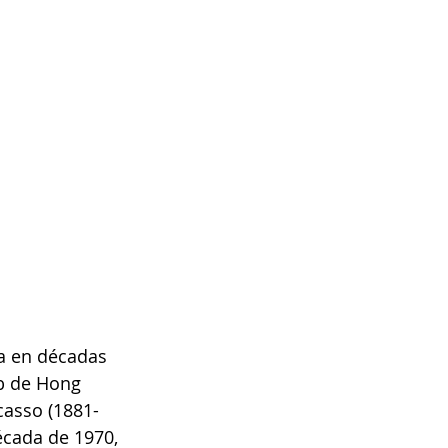
a en décadas 
b de Hong 
casso (1881-
écada de 1970, 