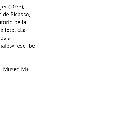
er (2023), 
s de Picasso, 
torio de la 
e foto. «La 
os al 
nales», escribe 
n, Museo M+, 