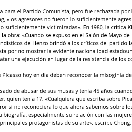
da para el Partido Comunista, pero fue rechazada por l
, «los agresores no fueron lo suficientemente agresi
o suficientemente victimizadas». En 1980, la crítica K
 la obra: «Cuando se expuso en el Salón de Mayo de 19
dísticos del lienzo brindó a los críticos del partido 
ista por no mostrar la evidente nacionalidad estadoun
ratar una ejecución en lugar de la resistencia de los 
 Picasso hoy en día deben reconocer la misoginia del 
usado de abusar de sus musas y tenía 45 años cuando
r, quien tenía 17. «Cualquiera que escriba sobre Pic
ror si no reconociera lo que ahora sabemos sobre lo
 biografía, especialmente su relación con las mujere
principales protagonistas de su arte», escribe Chong.