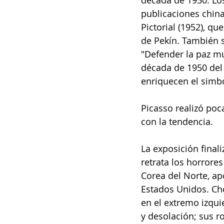
década de 1950. Lo
publicaciones china
Pictorial (1952), q
de Pekín. También s
"Defender la paz mu
década de 1950 del a
enriquecen el simb
Picasso realizó poc
con la tendencia.
La exposición finali
retrata los horrore
Corea del Norte, ap
Estados Unidos. Cho
en el extremo izqu
y desolación; sus r