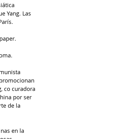
iática 
e Yang. Las 
arís.
spaper.
loma.
omunista 
e promocionan 
, co curadora 
hina por ser 
te de la 
nas en la 