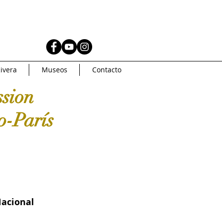
AS
MUSEOS
ivera
Museos
Contacto
Coleccionismo
ssion
o-París
AMERICA
Artsys
Curaduria
acional 
oncurso de arte