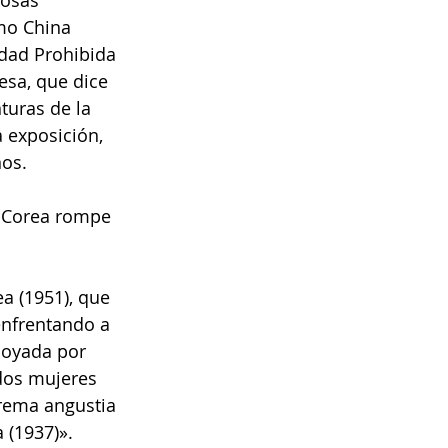
osas 
mo China 
dad Prohibida 
esa, que dice 
turas de la 
a exposición, 
nos.
n Corea rompe 
a (1951), que 
enfrentando a 
poyada por 
dos mujeres 
rema angustia 
 (1937)».