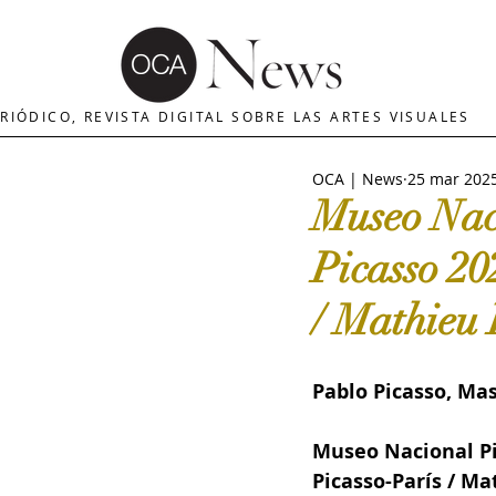
OCA | News
REVISTA ARTES
E
RIÓDICO, REVISTA DIGITAL SOBRE LAS ARTES VISUALES
OCA | News
25 mar 202
MERCADO DE ARTE
INTERNA
Museo Nac
Picasso 20
The Art Newspaper
Crítica d
/ Mathieu
Palacio deBellas arte
Critica
Pablo Picasso, Ma
Museo Nacional Pi
Escultura
OCA|Newsletter
Picasso-París / M