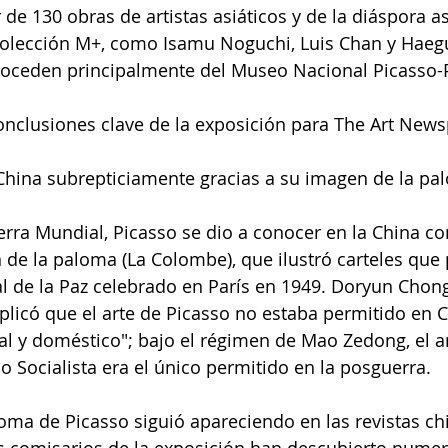
de 130 obras de artistas asiáticos y de la diáspora as
colección M+, como Isamu Noguchi, Luis Chan y Haegu
roceden principalmente del Museo Nacional Picasso-P
conclusiones clave de la exposición para The Art New
China subrepticiamente gracias a su imagen de la pa
rra Mundial, Picasso se dio a conocer en la China c
 de la paloma (La Colombe), que ilustró carteles qu
 de la Paz celebrado en París en 1949. Doryun Chong
xplicó que el arte de Picasso no estaba permitido en C
 y doméstico"; bajo el régimen de Mao Zedong, el ar
o Socialista era el único permitido en la posguerra.
oma de Picasso siguió apareciendo en las revistas chi