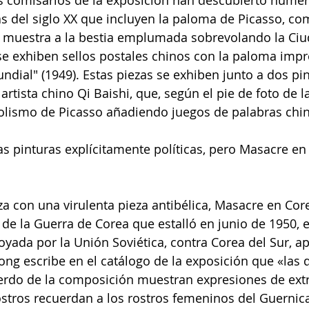
s comisarios de la exposición han descubierto numer
s del siglo XX que incluyen la paloma de Picasso, co
ue muestra a la bestia emplumada sobrevolando la Ciu
e exhiben sellos postales chinos con la paloma impr
ndial" (1949). Estas piezas se exhiben junto a dos pin
rtista chino Qi Baishi, que, según el pie de foto de l
olismo de Picasso añadiendo juegos de palabras chi
as pinturas explícitamente políticas, pero Masacre e
za con una virulenta pieza antibélica, Masacre en Core
s de la Guerra de Corea que estalló en junio de 1950, 
oyada por la Unión Soviética, contra Corea del Sur, a
ng escribe en el catálogo de la exposición que «las 
ierdo de la composición muestran expresiones de ext
ostros recuerdan a los rostros femeninos del Guernica