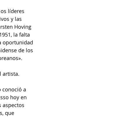
os líderes 
vos y las 
irsten Hoving 
51, la falta 
la oportunidad 
idense de los 
coreanos».
artista.
 conoció a 
asso hoy en 
s aspectos 
s, que 