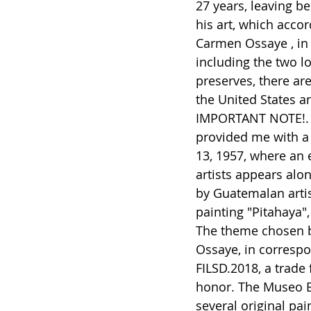
27 years, leaving b
his art, which acco
Carmen Ossaye , in
including the two lo
preserves, there are
the United States a
IMPORTANT NOTE!. I
provided me with a
13, 1957, where an 
artists appears alo
by Guatemalan artis
painting "Pitahaya",
The theme chosen b
Ossaye, in correspo
FILSD.2018, a trade 
honor. The Museo B
several original pai