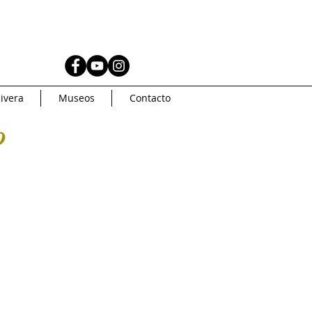
AS
MUSEOS
ivera
Museos
Contacto
Coleccionismo
o
AMERICA
Artsys
Curaduria
oncurso de arte