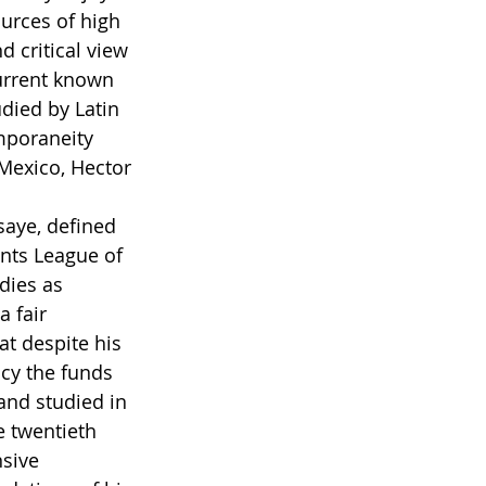
urces of high 
d critical view 
current known 
died by Latin 
mporaneity 
Mexico, Hector 
saye, defined 
nts League of 
dies as 
a fair 
hat despite his 
ncy the funds 
nd studied in 
e twentieth 
sive 