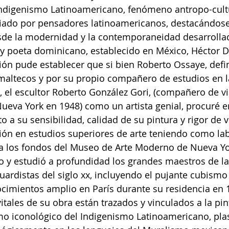
ndigenismo Latinoamericano, fenómeno antropo-cultu
ado por pensadores latinoamericanos, destacándose
sde la modernidad y la contemporaneidad desarrollad
al y poeta dominicano, establecido en México, Héctor 
ón pude establecer que si bien Roberto Ossaye, defi
maltecos y por su propio compañero de estudios en la
 el escultor Roberto González Gori, (compañero de vi
eva York en 1948) como un artista genial, procuré e
 a su sensibilidad, calidad de su pintura y rigor de v
ón en estudios superiores de arte teniendo como lab
va los fondos del Museo de Arte Moderno de Nueva Y
 y estudió a profundidad los grandes maestros de la
ardistas del siglo xx, incluyendo el pujante cubismo
cimientos amplio en París durante su residencia en 1
ales de su obra están trazados y vinculados a la pint
smo iconológico del Indigenismo Latinoamericano, pl