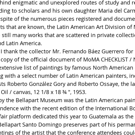
ehind enigmatic and unexplored routes of study and r
rding to scholars and his own daughter Maria del Car
 spite of the numerous pieces registered and docume
ts that are known, the Latin American Art Division of 
 still many works that are scattered in private collect
nd Latin America.
 thank the collector Mr. Fernando Báez Guerrero for 
 copy of the official document of MoMA CHECKLIST / 
extensive list of paintings by famous North America
ng with a select number of Latin American painters, i
ts Roberto González Gory and Roberto Ossaye, the lat
 Oil / canvas, 12 1/8 x 18 ¾ ", 1953.
y the Bellapart Museum was the Latin American pain
ndence with the recent edition of the International Bo
fair platform dedicated this year to Guatemala as the 
ellapart Santo Domingo preserves part of his perman
ntings of the artist that the conference attendees could