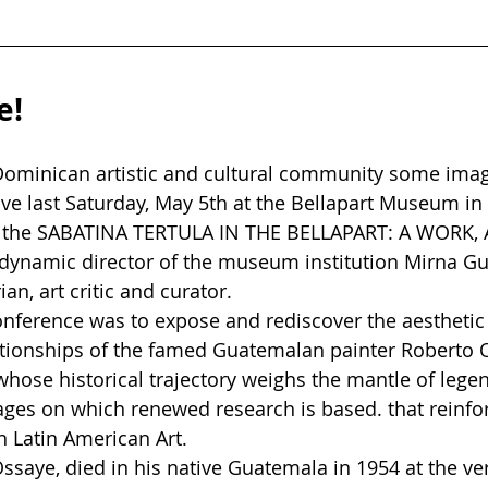
e!
Dominican artistic and cultural community some imag
ave last Saturday, May 5th at the Bellapart Museum in
 the SABATINA TERTULA IN THE BELLAPART: A WORK, A
dynamic director of the museum institution Mirna Gu
an, art critic and curator.
nference was to expose and rediscover the aesthetic
ationships of the famed Guatemalan painter Roberto 
whose historical trajectory weighs the mantle of leg
es on which renewed research is based. that reinforc
n Latin American Art.
ssaye, died in his native Guatemala in 1954 at the ver