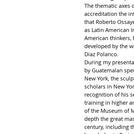
The thematic axes o
accreditation the int
that Roberto Ossaye
as Latin American 
American thinkers, 
developed by the wr
Diaz Polanco.
During my presentat
by Guatemalan speci
New York, the sculp
scholars in New York 
recognition of his se
training in higher a
of the Museum of M
depth the great mas
century, including 