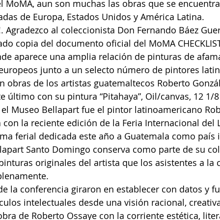
l MoMA, aun son muchas las obras que se encuentra
adas de Europa, Estados Unidos y América Latina.
Agradezco al coleccionista Don Fernando Báez Guerr
do copia del documento oficial del MoMA CHECKLIST
de aparece una amplia relación de pinturas de afama
europeos junto a un selecto número de pintores lati
an obras de los artistas guatemaltecos Roberto Gonzál
 último con su pintura “Pitahaya”, Oil/canvas, 12 1/8 
 el Museo Bellapart fue el pintor latinoamericano Ro
con la reciente edición de la Feria Internacional del 
rma ferial dedicada este año a Guatemala como país i
lapart Santo Domingo conserva como parte de su col
nturas originales del artista que los asistentes a la 
 plenamente.
de la conferencia giraron en establecer con datos y fu
culos intelectuales desde una visión racional, creativa
 obra de Roberto Ossaye con la corriente estética, litera