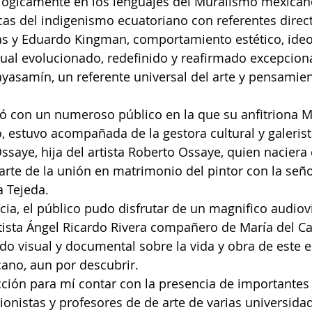
lógicamente en los lenguajes del Muralismo mexicano
cas del indigenismo ecuatoriano con referentes direc
as y Eduardo Kingman, comportamiento estético, ideo
ptual evolucionado, redefinido y reafirmado excepcion
asamín, un referente universal del arte y pensamien
ó con un numeroso público en la que su anfitriona M
, estuvo acompañada de la gestora cultural y galeris
saye, hija del artista Roberto Ossaye, quien naciera 
rte de la unión en matrimonio del pintor con la seño
 Tejeda.
cia, el público pudo disfrutar de un magnifico audiov
tista Ángel Ricardo Rivera compañero de María del Ca
do visual y documental sobre la vida y obra de este
ano, aun por descubrir.
cción para mí contar con la presencia de importantes 
ccionistas y profesores de de arte de varias universida