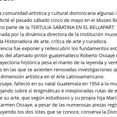
 comunidad artística y cultural dominicana algunas
dicté el pasado sábado cinco de mayo en el Museo Be
o parte de la TERTULIA SABATINA EN EL BELLAPART:
ada por la dinámica directora de la institución muse
 Historiadora de arte, crítica de arte y curadora.
rencia fue exponer y redescubrir los fundamentos esté
vas del afamado pintor guatemalteco Roberto Ossaye 
rayectoria histórica pesa el manto de la leyenda y ven
 en las que se asienten renovadas investigaciones q
 dimensión artística en el Arte Latinoamericano.
Ossaye, falleció en su natal Guatemala en 1954 a la m
jando sobre sí enigmáticas e inexploradas rutas de e
 su arte, que según estudiosos y su propia hija Marí
armen Ossaye, a pesar de las numerosas piezas regis
yendo los dos lotes que se conoce, conserva la Divis