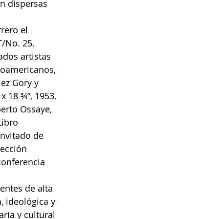
n dispersas 
ero el 
/No. 25, 
dos artistas 
noamericanos, 
ez Gory y 
x 18 ¾”, 1953.
berto Ossaye, 
Libro 
nvitado de 
ección 
conferencia 
entes de alta 
, ideológica y 
ria y cultural 