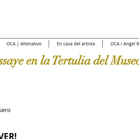
NTREVISTAS | VIDEOS
PUBLICIDAD
OCA NEWS
FERI
OCA | Altenativo
En casa del artista
OCA / Angel R
CIONAL
NACIONAL
Fuente externa
Diario Libre
saye en la Tertulia del Muse
e Arte
Art News
Sotheby's
Subasta
INFOBAE|
 de cine
Crítica y Teoría del arte
Conversatorio en la Red
güero
Art in America
Ossaye Casa de Arte
Arte al Día
C
VER!