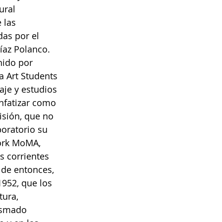
ral 
 las 
as por el 
Díaz Polanco.
nido por 
 Art Students 
aje y estudios 
nfatizar como 
isión, que no 
oratorio su 
ork MoMA, 
s corrientes 
 de entonces, 
952, que los 
ura, 
asmado 