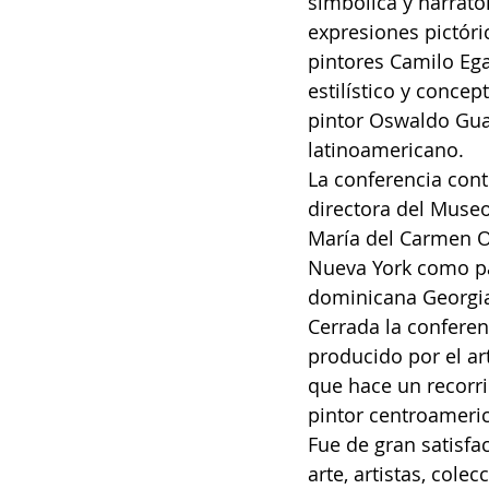
simbólica y narrato
expresiones pictóri
pintores Camilo Eg
estilístico y conce
pintor Oswaldo Guay
latinoamericano.
La conferencia cont
directora del Museo
María del Carmen Os
Nueva York como pa
dominicana Georgia
Cerrada la conferen
producido por el ar
que hace un recorri
pintor centroameric
Fue de gran satisfa
arte, artistas, cole