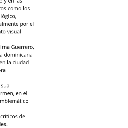
 y en las 
tos como los 
lógico, 
almente por el 
to visual 
irna Guerrero, 
ta dominicana 
en la ciudad 
ra 
isual 
rmen, en el 
 emblemático 
críticos de 
des.