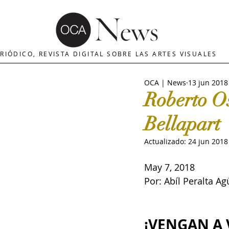
OCA | News
REVISTA ARTES
E
RIÓDICO, REVISTA DIGITAL SOBRE LAS ARTES VISUALES
OCA | News
13 jun 2018
MERCADO DE ARTE
INTERNA
Roberto Os
Bellapart
The Art Newspaper
Crítica d
Actualizado:
24 jun 2018
May 7, 2018
Palacio deBellas arte
Critica
Por: Abíl Peralta A
Escultura
OCA|Newsletter
¡VENGAN A 