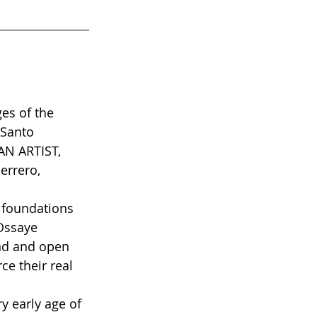
es of the 
 Santo 
N ARTIST, 
errero, 
 foundations 
Ossaye 
end and open 
e their real 
y early age of 