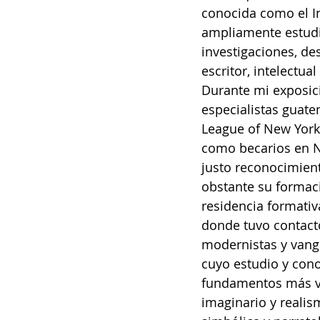
conocida como el I
ampliamente estudi
investigaciones, de
escritor, intelectu
Durante mi exposici
especialistas guate
League of New York,
como becarios en Nu
justo reconocimiento
obstante su formaci
residencia formati
donde tuvo contacto
modernistas y vangu
cuyo estudio y cono
fundamentos más vit
imaginario y reali