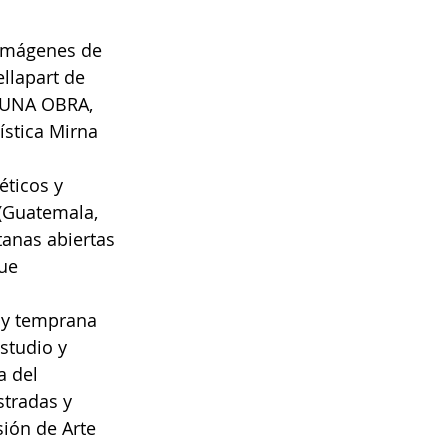
 imágenes de 
llapart de 
 UNA OBRA, 
ística Mirna 
ticos y 
(Guatemala, 
tanas abiertas 
ue 
uy temprana 
studio y 
a del 
tradas y 
ión de Arte 