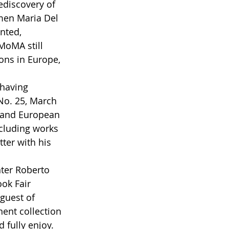
ediscovery of 
men Maria Del 
nted, 
MoMA still 
ions in Europe, 
having 
No. 25, March 
n and European 
ncluding works 
ter with his 
ter Roberto 
ok Fair 
guest of 
ent collection 
 fully enjoy.