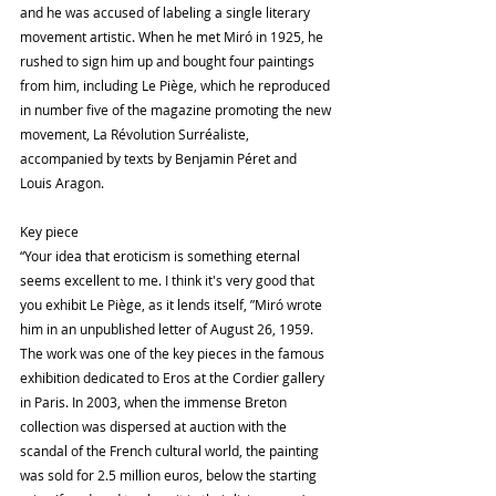
and he was accused of labeling a single literary 
movement artistic. When he met Miró in 1925, he 
rushed to sign him up and bought four paintings 
from him, including Le Piège, which he reproduced 
in number five of the magazine promoting the new 
movement, La Révolution Surréaliste, 
accompanied by texts by Benjamin Péret and 
Louis Aragon.
Key piece
“Your idea that eroticism is something eternal 
seems excellent to me. I think it's very good that 
you exhibit Le Piège, as it lends itself, ”Miró wrote 
him in an unpublished letter of August 26, 1959. 
The work was one of the key pieces in the famous 
exhibition dedicated to Eros at the Cordier gallery 
in Paris. In 2003, when the immense Breton 
collection was dispersed at auction with the 
scandal of the French cultural world, the painting 
was sold for 2.5 million euros, below the starting 