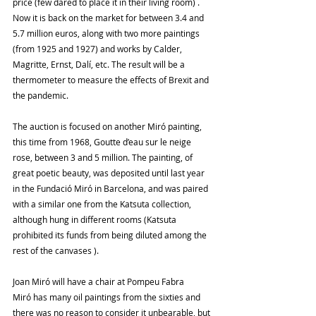
price (few dared to place it in their living room) . 
Now it is back on the market for between 3.4 and 
5.7 million euros, along with two more paintings 
(from 1925 and 1927) and works by Calder, 
Magritte, Ernst, Dalí, etc. The result will be a 
thermometer to measure the effects of Brexit and 
the pandemic.
The auction is focused on another Miró painting, 
this time from 1968, Goutte d’eau sur le neige 
rose, between 3 and 5 million. The painting, of 
great poetic beauty, was deposited until last year 
in the Fundació Miró in Barcelona, ​​and was paired 
with a similar one from the Katsuta collection, 
although hung in different rooms (Katsuta 
prohibited its funds from being diluted among the 
rest of the canvases ).
Joan Miró will have a chair at Pompeu Fabra
Miró has many oil paintings from the sixties and 
there was no reason to consider it unbearable, but 