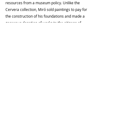
resources from a museum policy. Unlike the 
Cervera collection, Miró sold paintings to pay for 
the construction of his foundations and made a 
generous donation of works to the citizens of 
Barcelona. At the time it was valued at 27 million 
euros, but today it would be difficult to calculate. 
The auction record for a looked is 29.2 million. And 
a Constellation sold at a gallery to Laurene Powell, 
Steve Jobs's widow, exceeded 40 million.
#elpais
#barcelona
#andrebreton
#miro
#subastachristies
#oleoexcepcional
#eclosionsurrealista
#oleo1924
#josepmassot
#lepiege
#cartamirobreton
#1959
OCA NEWS
INTERNACIONAL
REVISTA ARTES