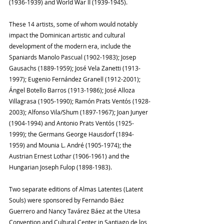
(1936-1939) and World War II (1939-1945).
These 14 artists, some of whom would notably 
impact the Dominican artistic and cultural 
development of the modern era, include the 
Spaniards Manolo Pascual (1902-1983); Josep 
Gausachs (1889-1959); José Vela Zanetti (1913-
1997); Eugenio Fernández Granell (1912-2001); 
Ángel Botello Barros (1913-1986); José Alloza 
Villagrasa (1905-1990); Ramón Prats Ventós (1928-
2003); Alfonso Vila/Shum (1897-1967); Joan Junyer 
(1904-1994) and Antonio Prats Ventós (1925-
1999); the Germans George Hausdorf (1894-
1959) and Mounia L. André (1905-1974); the 
Austrian Ernest Lothar (1906-1961) and the 
Hungarian Joseph Fulop (1898-1983).
Two separate editions of Almas Latentes (Latent 
Souls) were sponsored by Fernando Báez 
Guerrero and Nancy Tavárez Báez at the Utesa 
Convention and Cultural Center in Santiago de los 