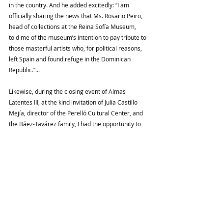
in the country. And he added excitedly: “I am 
officially sharing the news that Ms. Rosario Peiro, 
head of collections at the Reina Sofía Museum, 
told me of the museum’s intention to pay tribute to 
those masterful artists who, for political reasons, 
left Spain and found refuge in the Dominican 
Republic.”...
Likewise, during the closing event of Almas 
Latentes III, at the kind invitation of Julia Castillo 
Mejía, director of the Perelló Cultural Center, and 
the Báez-Tavárez family, I had the opportunity to 
give the lecture “Collecting & Cultural Patronage in 
Santo Domingo (1945-2025),” addressing the 
development of private art collecting and cultural 
patronage practices in our country over the last 
eight decades, as well as documenting the 
individuals, families, business groups, and 
institutions that, during this same period, have 
assumed the civic-qualitative commitment of 