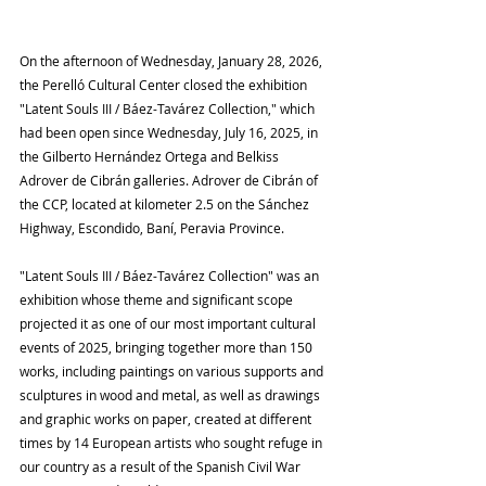
On the afternoon of Wednesday, January 28, 2026, 
the Perelló Cultural Center closed the exhibition 
"Latent Souls III / Báez-Tavárez Collection," which 
had been open since Wednesday, July 16, 2025, in 
the Gilberto Hernández Ortega and Belkiss 
Adrover de Cibrán galleries. Adrover de Cibrán of 
the CCP, located at kilometer 2.5 on the Sánchez 
Highway, Escondido, Baní, Peravia Province.
"Latent Souls III / Báez-Tavárez Collection" was an 
exhibition whose theme and significant scope 
projected it as one of our most important cultural 
events of 2025, bringing together more than 150 
works, including paintings on various supports and 
sculptures in wood and metal, as well as drawings 
and graphic works on paper, created at different 
times by 14 European artists who sought refuge in 
our country as a result of the Spanish Civil War 