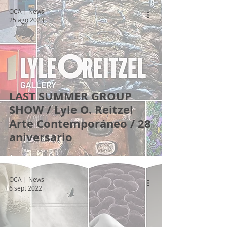
OCA | News
25 ago 2023
LAST SUMMER GROUP
SHOW / Lyle O. Reitzel
Arte Contemporáneo / 28
aniversario
OCA | News
6 sept 2022