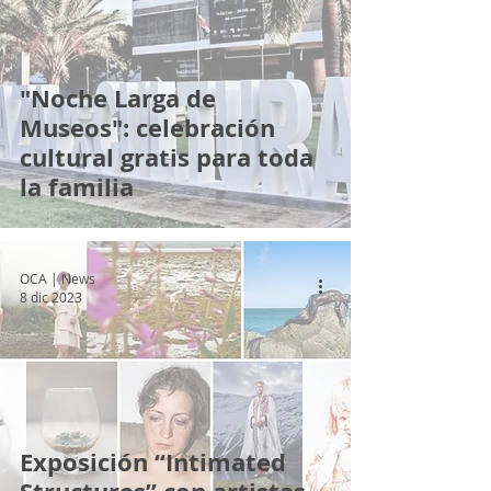
"Noche Larga de
Museos": celebración
cultural gratis para toda
la familia
OCA | News
8 dic 2023
Exposición “Intimated