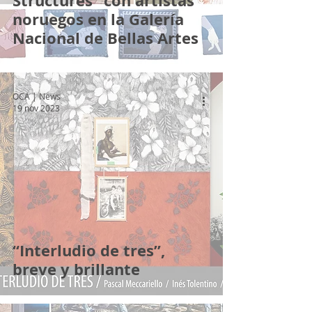
Structures” con artistas
noruegos en la Galería
Nacional de Bellas Artes
OCA | News
19 nov 2023
“Interludio de tres”,
breve y brillante