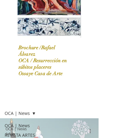
Brochure /Rafael
Álvarez
OCA /
Resurrección en
OCA|News 31 / Marzo-Abril / 2024
súbitos placeres
Ossaye Casa de Arte
OCA | NEWS
OCA | News
OCA | News
OCA | News
9 feb
REVISTA ARTES