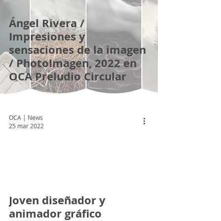
Ángel Rivera /
Impresiones y
sensaciones de la imagen
/ PhotoImagen, 2022 en
OCA Preludio Circular
OCA | News
25 mar 2022
 video
Joven diseñador y
animador gráfico