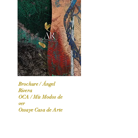
Brochure / Ángel
Rivera
OCA / Mis Modos de
OCA|News 31 / Marzo-Abril / 2024
ver
Ossaye Casa de Arte