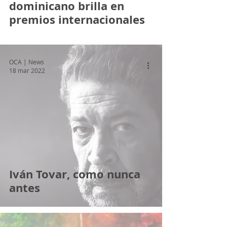
dominicano brilla en
premios internacionales
OCA | News
18 mar 2022
Iván Tovar, como nunca
antes