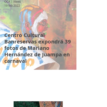
OCA | News
19 feb 2022
Centro Cultural
Banreservas expondrá 39
fotos de Mariano
Hernández de Juampa en
carnaval