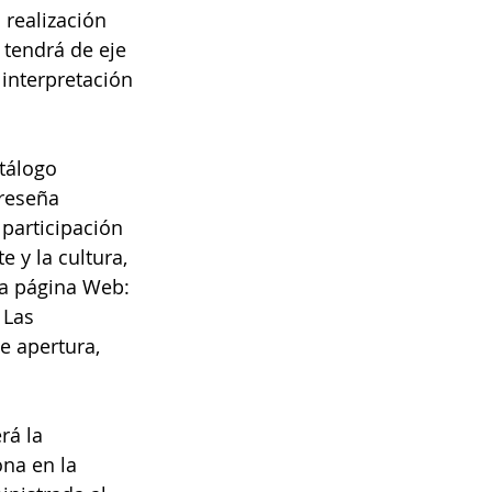
 realización 
 tendrá de eje 
 interpretación 
tálogo 
reseña 
 participación 
 y la cultura, 
la página Web: 
 Las 
e apertura, 
rá la 
ona en la 