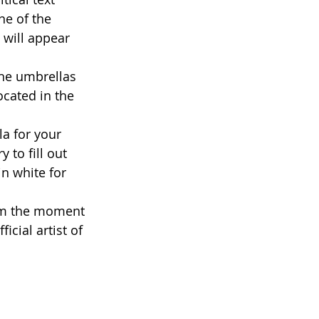
ne of the 
 will appear 
he umbrellas 
ocated in the 
a for your 
 to fill out 
n white for 
rom the moment 
icial artist of 