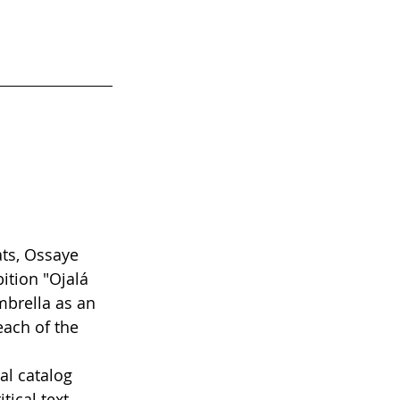
ats, Ossaye 
bition "Ojalá 
umbrella as an 
each of the 
al catalog 
tical text 