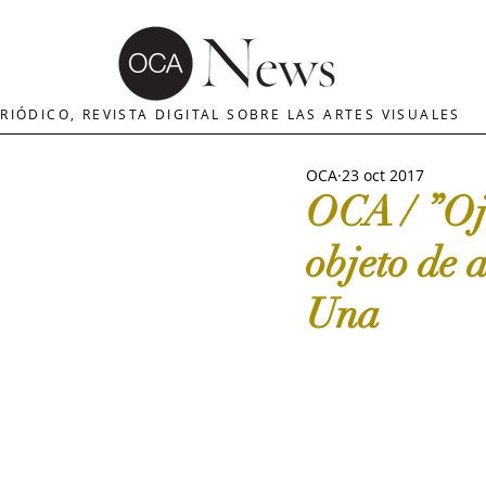
OCA | News
REVISTA ARTES
E
RIÓDICO, REVISTA DIGITAL SOBRE LAS ARTES VISUALES
OCA
23 oct 2017
MERCADO DE ARTE
INTERNA
OCA / ”Oja
objeto de a
The Art Newspaper
Crítica d
Una
Palacio deBellas arte
Critica
Escultura
OCA|Newsletter