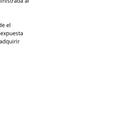
inistrada al 
e el 
 expuesta 
adquirir 