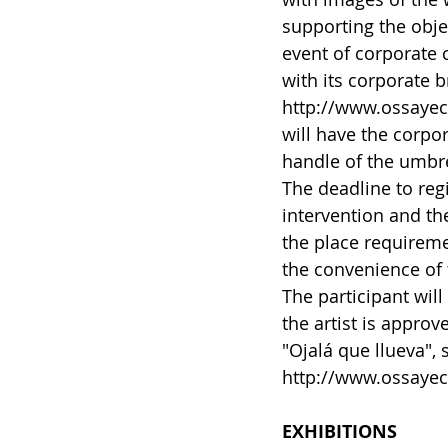
supporting the object
event of corporate 
with its corporate 
http://www.ossayeca
will have the corpo
handle of the umbre
The deadline to regi
intervention and the
the place requiremen
the convenience of 
The participant wil
the artist is approve
"Ojalá que llueva", 
http://www.ossaye
EXHIBITIONS