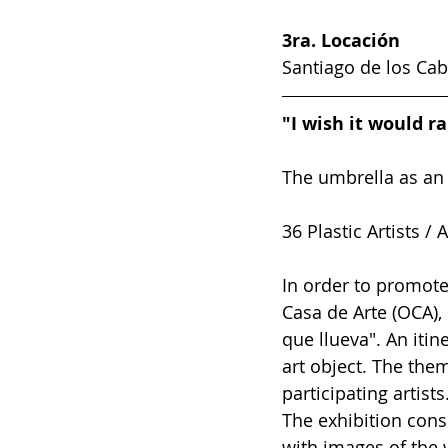
3ra. Locación 
Santiago de los Cab
"I wish it would ra
The umbrella as an 
36 Plastic Artists /
In order to promote
Casa de Arte (OCA), i
que llueva". An itin
art object. The them
participating artists
The exhibition cons
with images of the w