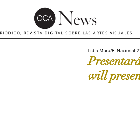
OCA | News
REVISTA ARTES
E
RIÓDICO, REVISTA DIGITAL SOBRE LAS ARTES VISUALES
Lidia Mora/El Nacional
2
MERCADO DE ARTE
INTERNA
Presentará
will presen
The Art Newspaper
Crítica d
Palacio deBellas arte
Critica
Escultura
OCA|Newsletter