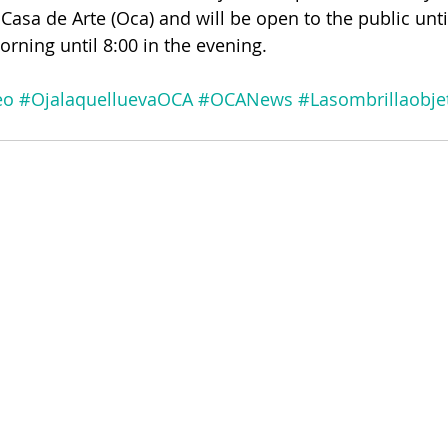
asa de Arte (Oca) and will be open to the public unti
orning until 8:00 in the evening.
eo
#OjalaquelluevaOCA
#OCANews
#Lasombrillaobje