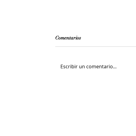
Comentarios
Escribir un comentario...
El Maestro Breleur. La
fragilidad de un corazón de
cristal / en el Museo de Arte
Moderno MAM