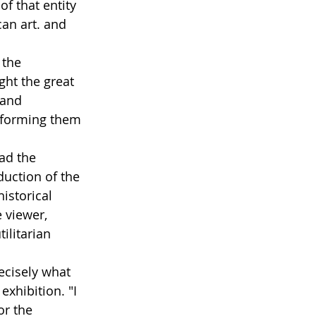
of that entity 
an art. and 
 the 
ght the great 
 and 
sforming them 
ad the 
duction of the 
istorical 
 viewer, 
ilitarian 
ecisely what 
exhibition. "I 
or the 