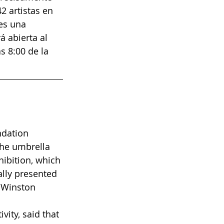
2 artistas en 
es una 
 abierta al 
s 8:00 de la 
ndation 
the umbrella 
hibition, which 
lly presented 
 Winston 
ity, said that 