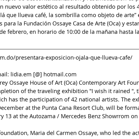
n nuevo valor estético al resultado obtenido por los 4
lá que llueva café, la sombrilla como objeto de arte” 
s para la Fundación Ossaye Casa de Arte (Oca) y estará
 de febrero, en horario de 10:00 de la mañana hasta la
om.do/presentara-exposicion-ojala-que-llueva-cafe/
mail: lidia.em [@] hotmail.com
prey Ossaye House of Art (Oca) Contemporary Art Fou
tion of the traveling exhibition "I wish it rained ", 
ich has the participation of 42 national artists. The ex
December at the Punta Cana Resort Club, will be forma
ry 13 at the Autozama / Mercedes Benz Showrrom on
foundation, Maria del Carmen Ossaye, who led the activ