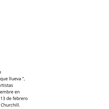
e 
ue llueva ”, 
rtistas 
iembre en 
13 de febrero 
Churchill.