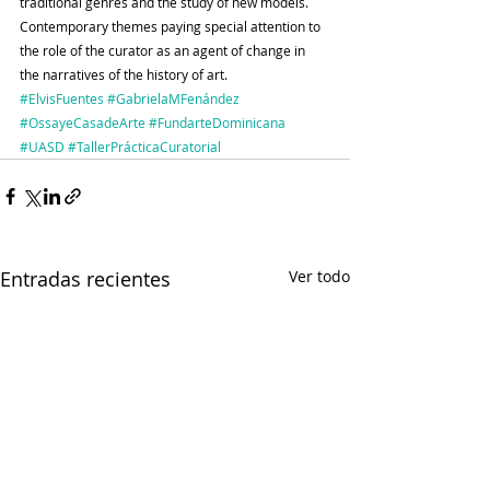
traditional genres and the study of new models. 
Contemporary themes paying special attention to 
the role of the curator as an agent of change in 
the narratives of the history of art.
#ElvisFuentes
#GabrielaMFenández
#OssayeCasadeArte
#FundarteDominicana
#UASD
#TallerPrácticaCuratorial
Entradas recientes
Ver todo