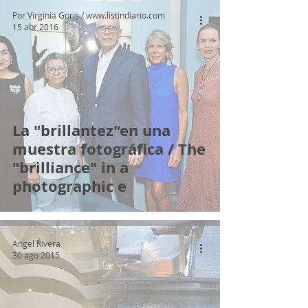
Por Virginia Goris / www.listindiario.com
15 abr 2016
La "brillantez"en una
muestra fotográfica / The
"brilliance" in a
photographic e
Angel Rivera
30 ago 2015