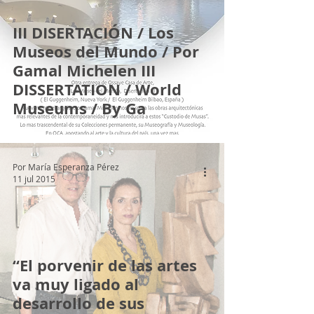
III DISERTACIÓN / Los
Museos del Mundo / Por
Gamal Michelen III
DISSERTATION / World
Museums / By Ga
Por María Esperanza Pérez
11 jul 2015
“El porvenir de las artes
va muy ligado al
desarrollo de sus