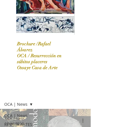
Brochure /Rafael
Álvarez
OCA /
Resurrección en
OCA|News 31 / Marzo-Abril / 2024
súbitos placeres
Ossaye Casa de Arte
OCA | NEWS
OCA | News
OCA | News
OCA | News
10 oct 2024
REVISTA ARTES