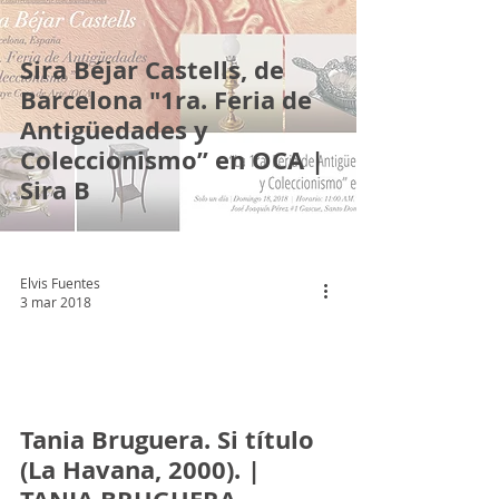
Sira Béjar Castells, de
Barcelona "1ra. Feria de
Antigüedades y
Coleccionismo” en OCA |
Sira B
Elvis Fuentes
3 mar 2018
 video
Tania Bruguera. Si título
(La Havana, 2000). |