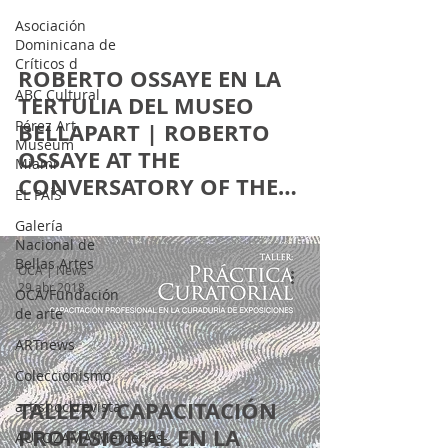
Asociación
Dominicana de
Críticos d
 video
ROBERTO OSSAYE EN LA
ABC Cultural
TERTULIA DEL MUSEO
Pérez Art
BELLAPART | ROBERTO
Museum
OSSAYE AT THE
Miami
CONVERSATORY OF THE
EL PAÍS
BELLAP
Galería
Nacional de
Bellas Artes
OCA | News
29 abr 2018
OCA/Fundación
de arte
ARTnews
Coleccionismo
TALLER / CAPACITACIÓN
artishockrevista
PROFESIONAL EN LA
AUTOZAMA/Mercedes-