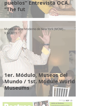
pueblos” Entrevista OCA.
"The fut
Museo de arte Moderno de New York (MOM) en OCA
9 jul 2015
1er. Módulo, Museos del
Mundo / 1st. Module World
Museums