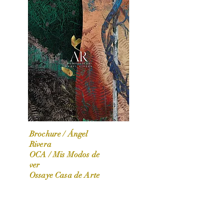
Brochure / Ángel
Rivera
OCA / Mis Modos de
OCA|News 31 / Marzo-Abril / 2024
ver
Ossaye Casa de Arte