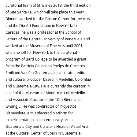
curatorial team of SITElines 2018, the third edition 
of Site Santa Fe, which will take place this year.
Blondet worked for the Boston Center for the Arts 
and the Dia Art Foundation in New York. In 
Caracas, he was a professor at the School of 
Letters of the Central University of Venezuela and 
worked at the Museum of Fine Arts until 2001, 
when he left for New York to the curatorial 
program of Bard College to be awarded a grant 
from the Patricia Collection Phelps de Cisneros
Emiliano Valdés (Guatemala) is a curator, editor 
and cultural producer based in Medellin, Colombia 
and Guatemala City. He is currently the curator in 
chief of the Museum of Modern Art of Medellín 
and Associate Curator of the 10th Biennial of 
Gwangju. He was co-director of Proyectos 
Ultravioleta, a multifaceted platform for 
experimentation in contemporary art in 
Guatemala City and Curator / Head of Visual Arts 
at the Cultural Center of Spain in Guatemala, 