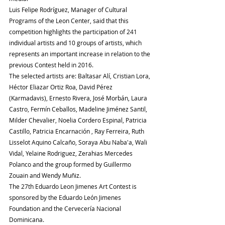
Luis Felipe Rodríguez, Manager of Cultural 
Programs of the Leon Center, said that this 
competition highlights the participation of 241 
individual artists and 10 groups of artists, which 
represents an important increase in relation to the 
previous Contest held in 2016.
The selected artists are: Baltasar Alí, Cristian Lora, 
Héctor Eliazar Ortiz Roa, David Pérez 
(Karmadavis), Ernesto Rivera, José Morbán, Laura 
Castro, Fermín Ceballos, Madeline Jiménez Santil, 
Milder Chevalier, Noelia Cordero Espinal, Patricia 
Castillo, Patricia Encarnación , Ray Ferreira, Ruth 
Lisselot Aquino Calcaño, Soraya Abu Naba'a, Wali 
Vidal, Yelaine Rodriguez, Zerahias Mercedes 
Polanco and the group formed by Guillermo 
Zouain and Wendy Muñiz.
The 27th Eduardo Leon Jimenes Art Contest is 
sponsored by the Eduardo León Jimenes 
Foundation and the Cervecería Nacional 
Dominicana.