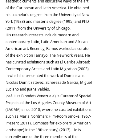
aesthetic currents and discursive ways of the art 
of the Caribbean and Latin America. He obtained 
his bachelor's degree from the University of New 
York (1988) and master's degree (1995) and PhD 
(2011) from the University of Chicago.
His research interests include modern and 
contemporary Latin, Latin American and African 
American art. Recently, Ramos worked as curator 
of the exhibition Tamayo: The New York Years. He 
has curated exhibitions such as El Caribe Abroad: 
Contemporary Artists and Latin Migration (2003), 
in which he presented the work of Dominicans 
Nicolás Dumit Estévez, Scherezade García, Miguel 
Luciano and Juana Valdés.
José Luis Blondet (Venezuela) is Curator of Special 
Projects of the Los Angeles County Museum of Art 
(LACMA) since 2010, where he curated exhibitions 
such as Maria Nordman: Film-Room Smoke, 1967- 
Present (2011), Compass for explorers (American 
landscape) in the 19th century) (2013). He is 
currently one of the three members of the 