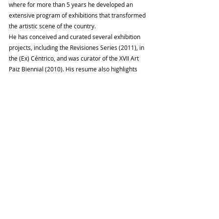
where for more than 5 years he developed an 
extensive program of exhibitions that transformed 
the artistic scene of the country.
He has conceived and curated several exhibition 
projects, including the Revisiones Series (2011), in 
the (Ex) Céntrico, and was curator of the XVII Art 
Paiz Biennial (2010). His resume also highlights 
his participation in dOCUMENTA (13), held in 2012 
in Kassel, Germany. He was Associate Curator of 
the 10th Biennial of Gwangju, Korea. In the 
Dominican Republic, he has been a lecturer and 
facilitator in Curando Caribe.
Entradas recientes
Ver todo