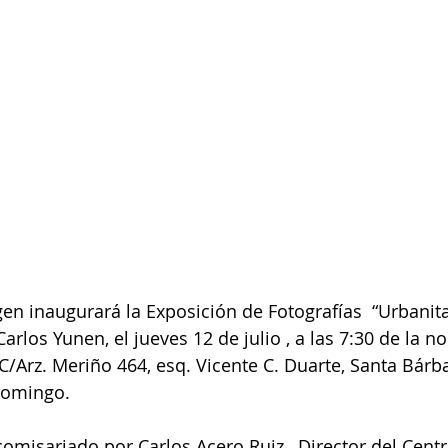
gen inaugurará la Exposición de Fotografías  “Urbanita
Carlos Yunen, el jueves 12 de julio , a las 7:30 de la n
 C/Arz. Meriño 464, esq. Vicente C. Duarte, Santa Bárb
Domingo.
comisariado por Carlos Acero Ruiz , Director del Centr