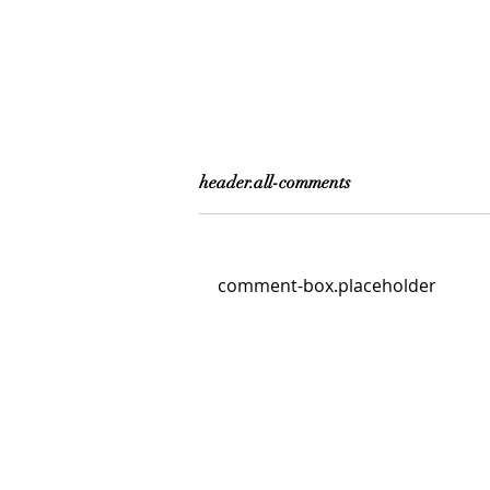
header.all-comments
comment-box.placeholder
El Maestro Breleur. La
fragilidad de un corazón de
cristal / en el Museo de Arte
Moderno MAM