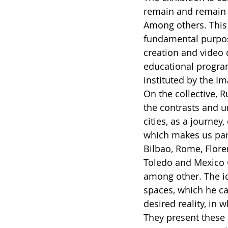
remain and remain 
Among others. This i
fundamental purpose
creation and video c
educational program
instituted by the I
On the collective, 
the contrasts and u
cities, as a journey, 
which makes us parti
Bilbao, Rome, Flore
Toledo and Mexico C
among other. The idea
spaces, which he ca
desired reality, in 
They present these