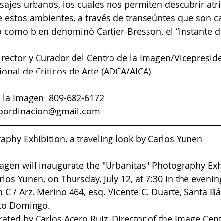
sajes urbanos, los cuales nos permiten descubrir atr
e estos ambientes, a través de transeúntes que son c
como bien denominó Cartier-Bresson, el “instante de
irector y Curador del Centro de la Imagen/Vicepreside
ional de Críticos de Arte (ADCA/AICA)
 la Imagen  809-682-6172 
oordinacion@gmail.com
aphy Exhibition, a traveling look by Carlos Yunen
agen will inaugurate the "Urbanitas" Photography Exhi
rlos Yunen, on Thursday, July 12, at 7:30 in the evening
 C / Arz. Merino 464, esq. Vicente C. Duarte, Santa Bá
nto Domingo.
rated by Carlos Acero Ruiz, Director of the Image Cente