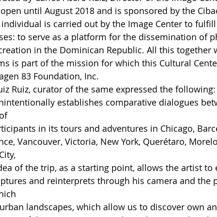
open until August 2018 and is sponsored by the Cibao
ndividual is carried out by the Image Center to fulfill 
s: to serve as a platform for the dissemination of p
reation in the Dominican Republic. All this together w
s is part of the mission for which this Cultural Cente
magen 83 Foundation, Inc.
Ruiz Ruiz, curator of the same expressed the following
nintentionally establishes comparative dialogues bet
of
cipants in its tours and adventures in Chicago, Barcel
nce, Vancouver, Victoria, New York, Querétaro, Morelos
ity,
 of ​​the trip, as a starting point, allows the artist t
ptures and reinterprets through his camera and the p
which
 urban landscapes, which allow us to discover own an