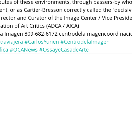
ibutes of these environments, through passers-by who
nt, or as Cartier-Bresson correctly called the "decis
irector and Curator of the Image Center / Vice Preside
ation of Art Critics (ADCA / AICA)
 la Imagen 809-682-6172 centrodelaimagencoordina
daviajera
#CarlosYunen
#CentrodelaImagen
fica
#OCANews
#OssayeCasadeArte