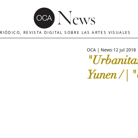
OCA | News
REVISTA ARTES
E
RIÓDICO, REVISTA DIGITAL SOBRE LAS ARTES VISUALES
OCA | News
12 jul 2018
MERCADO DE ARTE
INTERNA
"Urbanitas
Yunen / | 
The Art Newspaper
Crítica d
Palacio deBellas arte
Critica
Escultura
OCA|Newsletter