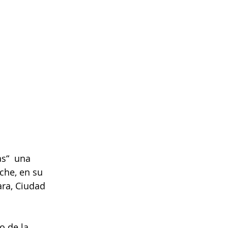
s“  una 
oche, en su 
ara, Ciudad 
o de la 