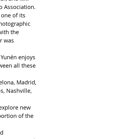
 Association. 
one of its 
hotographic 
ith the 
r was 
: Yunén enjoys 
ween all these 
ona, ​​Madrid, 
, Nashville, 
o explore new 
ortion of the 
d 