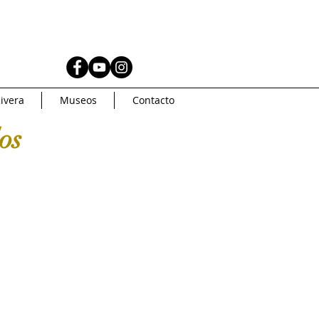
AS
MUSEOS
ivera
Museos
Contacto
Coleccionismo
os
AMERICA
Artsys
Curaduria
oncurso de arte