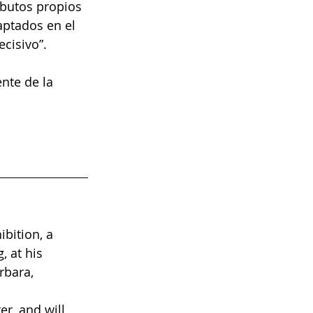
ibutos propios 
aptados en el 
cisivo”.
nte de la 
bition, a 
, at his 
rbara, 
r, and will 