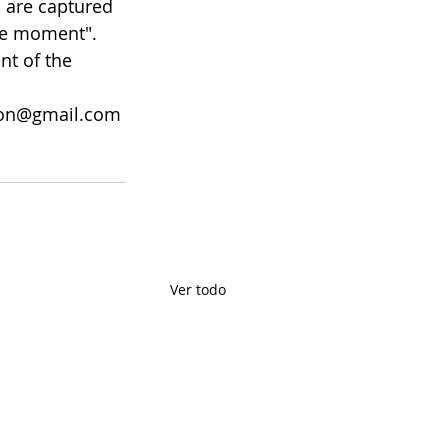
 are captured 
ive moment".
nt of the 
cion@gmail.com
Ver todo