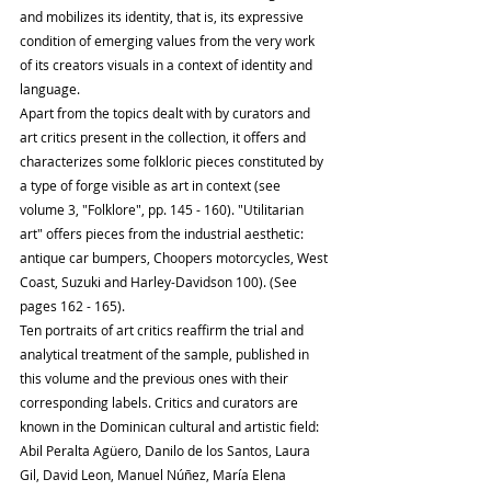
and mobilizes its identity, that is, its expressive 
condition of emerging values ​​from the very work 
of its creators visuals in a context of identity and 
language.
Apart from the topics dealt with by curators and 
art critics present in the collection, it offers and 
characterizes some folkloric pieces constituted by 
a type of forge visible as art in context (see 
volume 3, "Folklore", pp. 145 - 160). "Utilitarian 
art" offers pieces from the industrial aesthetic: 
antique car bumpers, Choopers motorcycles, West 
Coast, Suzuki and Harley-Davidson 100). (See 
pages 162 - 165).
Ten portraits of art critics reaffirm the trial and 
analytical treatment of the sample, published in 
this volume and the previous ones with their 
corresponding labels. Critics and curators are 
known in the Dominican cultural and artistic field: 
Abil Peralta Agüero, Danilo de los Santos, Laura 
Gil, David Leon, Manuel Núñez, María Elena 