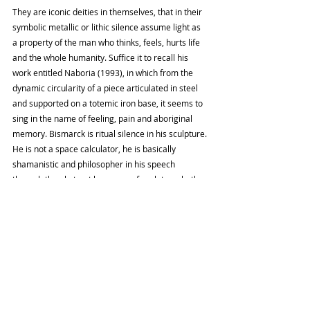
They are iconic deities in themselves, that in their 
symbolic metallic or lithic silence assume light as 
a property of the man who thinks, feels, hurts life 
and the whole humanity. Suffice it to recall his 
work entitled Naboria (1993), in which from the 
dynamic circularity of a piece articulated in steel 
and supported on a totemic iron base, it seems to 
sing in the name of feeling, pain and aboriginal 
memory. Bismarck is ritual silence in his sculpture. 
He is not a space calculator, he is basically 
shamanistic and philosopher in his speech 
through the abstract language of sculpture, both 
in which public art objects are exhibited, and in 
those of small and medium dimension.
Their sculptures speak, they never lie, they 
embrace the contemplative gaze of the spectator 
and provoke the spirit of their looks, they abhor 
the doubt and the contaminated and trivial social 
space.
The depth, sensation and mystical and human 