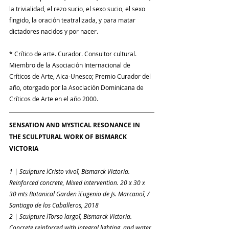
la trivialidad, el rezo sucio, el sexo sucio, el sexo 
fingido, la oración teatralizada, y para matar 
dictadores nacidos y por nacer.
* Crítico de arte. Curador. Consultor cultural. 
Miembro de la Asociación Internacional de 
Críticos de Arte, Aica-Unesco; Premio Curador del 
año, otorgado por la Asociación Dominicana de 
Críticos de Arte en el año 2000.
SENSATION AND MYSTICAL RESONANCE IN 
THE SCULPTURAL WORK OF BISMARCK 
VICTORIA
1 | Sculpture ìCristo vivoî, Bismarck Victoria. 
Reinforced concrete, Mixed intervention. 20 x 30 x 
30 mts Botanical Garden ìEugenio de Js. Marcanoî, / 
Santiago de los Caballeros, 2018
2 | Sculpture ìTorso largoî, Bismarck Victoria. 
Concrete reinforced with integral lighting, and water 