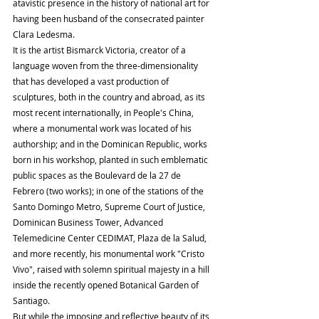
atavistic presence in the history of national art for 
having been husband of the consecrated painter 
Clara Ledesma.
It is the artist Bismarck Victoria, creator of a 
language woven from the three-dimensionality 
that has developed a vast production of 
sculptures, both in the country and abroad, as its 
most recent internationally, in People's China, 
where a monumental work was located of his 
authorship; and in the Dominican Republic, works 
born in his workshop, planted in such emblematic 
public spaces as the Boulevard de la 27 de 
Febrero (two works); in one of the stations of the 
Santo Domingo Metro, Supreme Court of Justice, 
Dominican Business Tower, Advanced 
Telemedicine Center CEDIMAT, Plaza de la Salud, 
and more recently, his monumental work "Cristo 
Vivo", raised with solemn spiritual majesty in a hill 
inside the recently opened Botanical Garden of 
Santiago.
But while the imposing and reflective beauty of its 