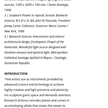
sources, 1200 x 3000 x 160 cms. / Santo Domingo, 
1998
3 | Sculpture ìPower in reposeî, bronze. Bismarck 
Victoria. 8î x 6î x 3î. (Ed. John Di Pascuale, President 
Jimmy Carter Collection, Governor Mario Cuomo / 
New York, 1986
4 | Bismarck Victoria. Intervention and interior 
architectural design, frontispiece Chapel of the 
Immortals. Wonderful light source designed with 
Venetian mosaics and spectral light. Metropolitan 
Cathedral Santiago ApÛstol el Mayor, / Santiago, 
Dominican Republic.
INTRODUCTION
"Few artists use as instruments provided by 
advanced science and technology to achieve 
highly creative and high-presence and plasticity. 
His sculpture gains space and demands attention. 
Bismarck Victoria coincides planes and curves in 
an enveloping whole that invites the viewer to 