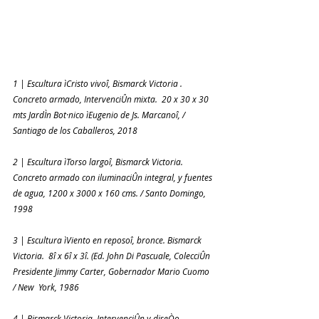
1 | Escultura ìCristo vivoî, Bismarck Victoria .  
Concreto armado, IntervenciÛn mixta.  20 x 30 x 30 
mts JardÌn Bot·nico ìEugenio de Js. Marcanoî, / 
Santiago de los Caballeros, 2018
2 | Escultura ìTorso largoî, Bismarck Victoria. 
Concreto armado con iluminaciÛn integral, y fuentes 
de agua, 1200 x 3000 x 160 cms. / Santo Domingo, 
1998
3 | Escultura ìViento en reposoî, bronce. Bismarck 
Victoria.  8î x 6î x 3î. (Ed. John Di Pascuale, ColecciÛn 
Presidente Jimmy Carter, Gobernador Mario Cuomo 
/ New  York, 1986
4 | Bismarck Victoria. IntervenciÛn y diseÒo 