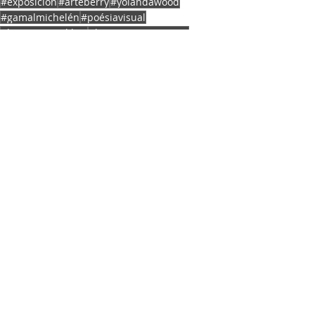
#exposición
#arteberry
#yolandawood
#gamalmichelén
#poésiavisual
#lanzamientolibro
#bingenearmenteros
OCA NEWS
MERCADO DE ARTE
NACIONAL
Entradas recientes
Ver todo