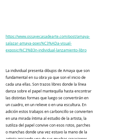
https://www.ossayecasadearte.com/post/amaya-
salazar-amaya-poes%C3%ADa-visual-
exposici%C3%B3n-individual-lanzamiento-libro
La individual presenta dibujos de Amaya que son 
fundamental en su obra ya que son el inicio de 
cada una ellas. Son trazos libres donde la línea 
danza sobre el papel mantequilla hasta encontrar 
las distintas formas que luego se convertirán en 
un cuadro, en un relieve o en una escultura. En 
adición estos trabajos en carboncillo se convierten 
en una mirada íntima al estudio de la artista, la 
sutiliza del papel convive con esos rotos, parches 
o manchas donde una vez estuvo la mano de la 
artista iniciando una de sus muchas creaciones.