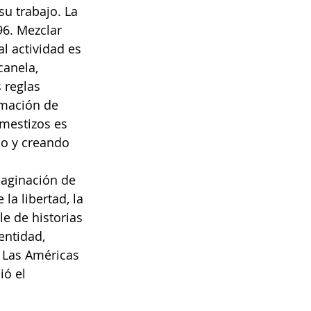
su trabajo. La 
96. Mezclar 
l actividad es 
canela, 
 reglas 
rmación de 
 mestizos es 
o y creando 
maginación de 
la libertad, la 
e de historias 
entidad, 
. Las Américas 
ó el 