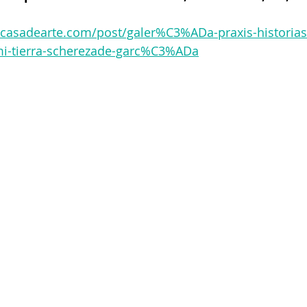
casadearte.com/post/galer%C3%ADa-praxis-historias-
mi-tierra-scherezade-garc%C3%ADa