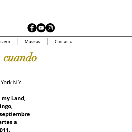
AS
MUSEOS
ivera
Museos
Contacto
Coleccionismo
: cuando
AMERICA
Artsys
York N.Y. 
Curaduria
 my Land, 
ingo, 
 septiembre 
oncurso de arte
rtes a 
011.