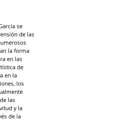
García se 
ensión de las 
 numerosos 
an la forma 
ra en las 
tística de 
a en la 
iones, los 
sualmente 
de las 
itud y la 
és de la 