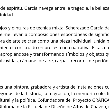
de espíritu, García navega entre la tragedia, la belleza
vinidad.
ujos y pinturas de técnica mixta, Scherezade García da
ue me llevan a composiciones espontáneas de signifi
bra de arte se crea como una pieza individual, unida 
ento, construido en proceso una narrativa. Estas nar
n apropiándose y transformando símbolos y objetos q
alvavidas, cámaras de aire, carpas, recortes de periód
s una pintora, grabadora y artista de instalaciones cu
orías de la historia, la migración, la memoria colecti
ltural y la política. Cofundadora del Proyecto GRÁFICA
iploma de la Escuela de Diseño de Altos de Chavón, 