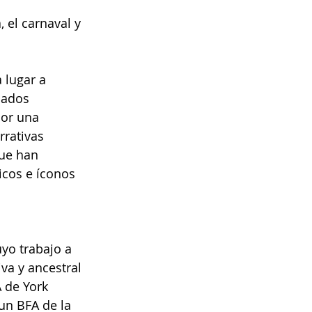
, el carnaval y 
 lugar a 
cados 
por una 
rativas 
ue han 
icos e íconos 
yo trabajo a 
va y ancestral 
 de York 
un BFA de la 