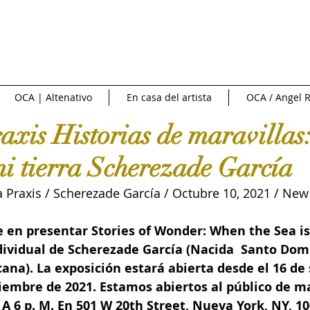
NTREVISTAS | VIDEOS
PUBLICIDAD
OCA NEWS
FERI
OCA | Altenativo
En casa del artista
OCA / Angel R
CIONAL
NACIONAL
Fuente externa
Diario Libre
axis Historias de maravillas
mi tierra Scherezade García
e Arte
Art News
Sotheby's
Subasta
INFOBAE|
Praxis / Scherezade García / Octubre 10, 2021 / New 
 de cine
Crítica y Teoría del arte
Conversatorio en la Red
e en presentar Stories of Wonder: When the Sea is
dividual de Scherezade García (Nacida  Santo Dom
ana). La exposición estará abierta desde el 16 de
Art in America
Ossaye Casa de Arte
Arte al Día
C
iembre de 2021. Estamos abiertos al público de ma
 A 6 p. M. En 501 W 20th Street, Nueva York, NY, 10