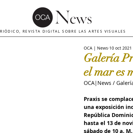
OCA | News
REVISTA ARTES
E
RIÓDICO, REVISTA DIGITAL SOBRE LAS ARTES VISUALES
OCA | News
10 oct 2021
MERCADO DE ARTE
INTERNA
Galería Pr
el mar es 
The Art Newspaper
Crítica d
OCA|News / Galería 
Palacio deBellas arte
Critica
Praxis se complac
una exposición in
República Dominic
Escultura
OCA|Newsletter
hasta el 13 de nov
sábado de 10 a. M.