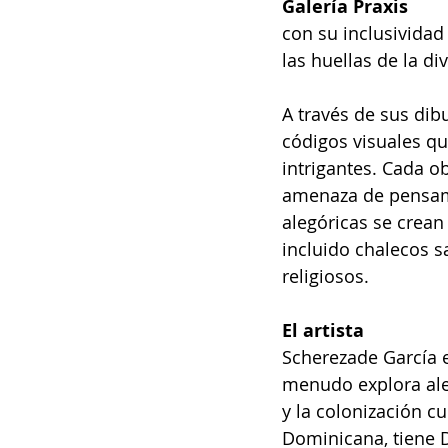
Galería Praxis
con su inclusividad 
las huellas de la di
A través de sus dib
códigos visuales q
intrigantes. Cada o
amenaza de pensami
alegóricas se crea
incluido chalecos s
religiosos.
El artista
Scherezade García e
menudo explora aleg
y la colonización cu
Dominicana, tiene D