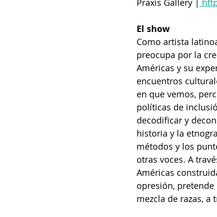
Praxis Gallery |
 htt
El show
Como artista latin
preocupa por la cre
Américas y su exper
encuentros cultura
en que vemos, perci
políticas de inclusi
decodificar y decons
historia y la etnogr
métodos y los punto
otras voces. A trav
Américas construida,
opresión, pretende 
mezcla de razas, a 