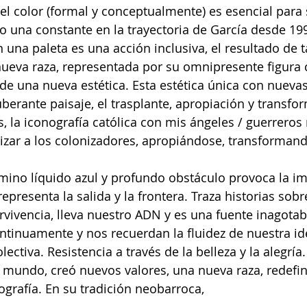
 del color (formal y conceptualmente) es esencial para 
do una constante en la trayectoria de García desde 19
 una paleta es una acción inclusiva, el resultado de ta
 nueva raza, representada por su omnipresente figura 
 de una nueva estética. Esta estética única con nuevas
uberante paisaje, el trasplante, apropiación y transfo
, la iconografía católica con mis ángeles / guerreros
izar a los colonizadores, apropiándose, transformand
camino líquido azul y profundo obstáculo provoca la i
epresenta la salida y la frontera. Traza historias sobre 
rvivencia, lleva nuestro ADN y es una fuente inagotabl
tinuamente y nos recuerdan la fluidez de nuestra id
ctiva. Resistencia a través de la belleza y la alegría
mundo, creó nuevos valores, una nueva raza, redefini
ografía. En su tradición neobarroca,