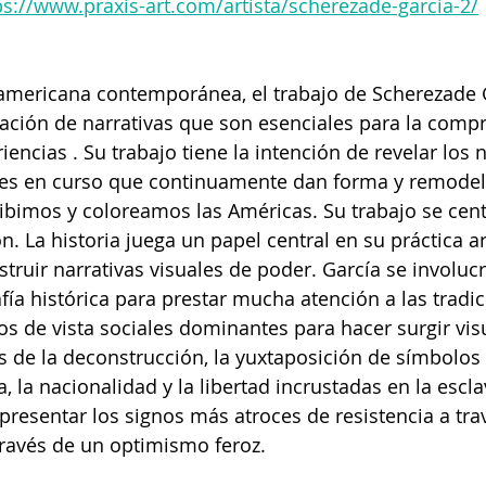
ps://www.praxis-art.com/artista/scherezade-garcia-2/
oamericana contemporánea, el trabajo de Scherezade 
ación de narrativas que son esenciales para la compr
iencias . Su trabajo tiene la intención de revelar los
les en curso que continuamente dan forma y remodel
bimos y coloreamos las Américas. Su trabajo se cent
ón. La historia juega un papel central en su práctica ar
truir narrativas visuales de poder. García se involucr
afía histórica para prestar mucha atención a las tradic
s de vista sociales dominantes para hacer surgir vi
és de la deconstrucción, la yuxtaposición de símbolos 
 la nacionalidad y la libertad incrustadas en la esclav
presentar los signos más atroces de resistencia a trav
través de un optimismo feroz.