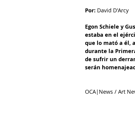
Por: 
David D'Arcy
Egon Schiele y Gus
estaba en el ejérc
que lo mató a él,
durante la Primera
de sufrir un derra
serán homenajeado
OCA|News / Art News