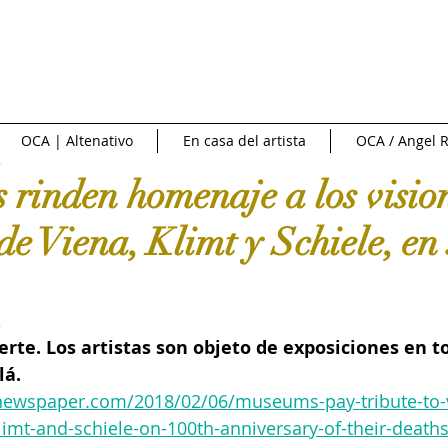
NTREVISTAS | VIDEOS
PUBLICIDAD
OCA NEWS
FERI
OCA | Altenativo
En casa del artista
OCA / Angel R
3
CIONAL
NACIONAL
Fuente externa
Diario Libre
 rinden homenaje a los visio
de Viena, Klimt y Schiele, en
e Arte
Art News
Sotheby's
Subasta
INFOBAE|
3
 de cine
Crítica y Teoría del arte
Conversatorio en la Red
te. Los artistas son objeto de exposiciones en to
lá.
tnewspaper.com/2018/02/06/museums-pay-tribute-to-
Art in America
Ossaye Casa de Arte
Arte al Día
C
limt-and-schiele-on-100th-anniversary-of-their-death