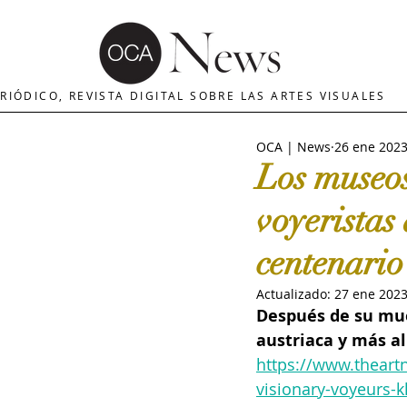
OCA | News
REVISTA ARTES
E
RIÓDICO, REVISTA DIGITAL SOBRE LAS ARTES VISUALES
OCA | News
26 ene 202
MERCADO DE ARTE
INTERNA
Los museos
voyeristas 
The Art Newspaper
Crítica d
centenario
Actualizado:
27 ene 202
Palacio deBellas arte
Critica
Después de su muer
austriaca y más al
https://www.thear
Escultura
OCA|Newsletter
visionary-voyeurs-k