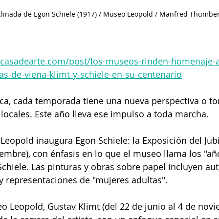
clinada de Egon Schiele (1917) / Museo Leopold / Manfred Thumbe
casadearte.com/post/los-museos-rinden-homenaje-a
tas-de-viena-klimt-y-schiele-en-su-centenario
iaca, cada temporada tiene una nueva perspectiva o t
 locales. Este año lleva ese impulso a toda marcha.
Leopold inaugura Egon Schiele: la Exposición del Jubi
iembre), con énfasis en lo que el museo llama los "añ
Schiele. Las pinturas y obras sobre papel incluyen aut
y representaciones de "mujeres adultas".
 Leopold, Gustav Klimt (del 22 de junio al 4 de novi