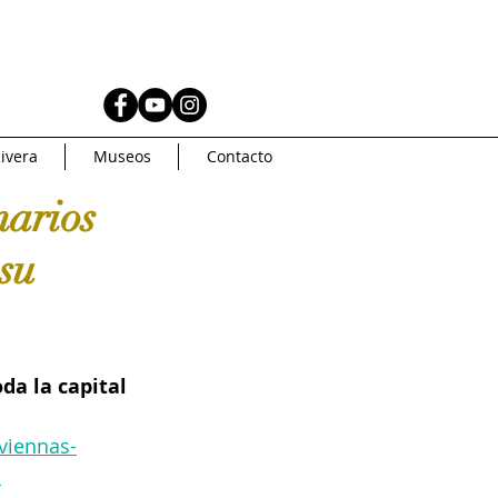
AS
MUSEOS
ivera
Museos
Contacto
Coleccionismo
narios
 su
AMERICA
Artsys
Curaduria
da la capital 
viennas-
oncurso de arte
s