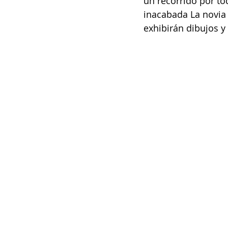
un recorrido por tod
inacabada La novia 
exhibirán dibujos y