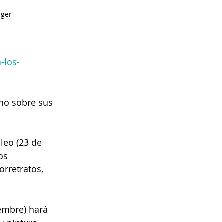
rger
-los-
ono sobre sus 
leo (23 de 
os 
orretratos, 
embre) hará 