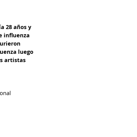
a 28 años y 
e influenza 
urieron 
luenza luego 
 artistas 
ional