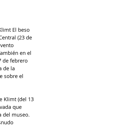
Klimt El beso 
entral (23 de 
evento 
También en el 
7 de febrero 
 de la 
e sobre el 
 Klimt (del 13 
evada que 
ra del museo. 
esnudo 