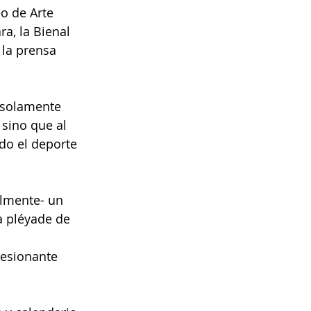
o de Arte 
ra, la Bienal 
 la prensa 
 solamente 
 sino que al 
do el deporte 
almente- un 
a pléyade de 
resionante 