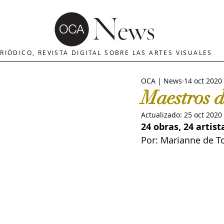
OCA | News
REVISTA ARTES
E
RIÓDICO, REVISTA DIGITAL SOBRE LAS ARTES VISUALES
OCA | News
14 oct 2020
MERCADO DE ARTE
INTERNA
Maestros 
Actualizado:
25 oct 2020
The Art Newspaper
Crítica d
24 obras, 24 artist
Por: Marianne de Tol
Palacio deBellas arte
Critica
Escultura
OCA|Newsletter