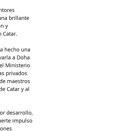
ntores 
a brillante 
n y 
 Catar.
ha hecho una 
varla a Doha 
l Ministerio 
as privados 
de maestros 
e Catar y al 
r desarrollo, 
uerte impulso 
iones 