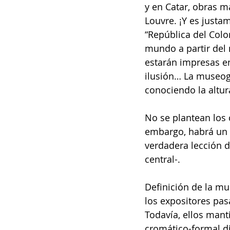
y en Catar, obras m
Louvre. ¡Y es justa
“República del Colo
mundo a partir del 
estarán impresas en
ilusión… La museogr
conociendo la altur
No se plantean los 
embargo, habrá un c
verdadera lección d
central-.
Definición de la mu
los expositores pa
Todavía, ellos manti
cromático-formal di