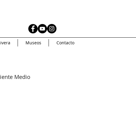
AS
MUSEOS
ivera
Museos
Contacto
Coleccionismo
AMERICA
Artsys
riente Medio
Curaduria
oncurso de arte