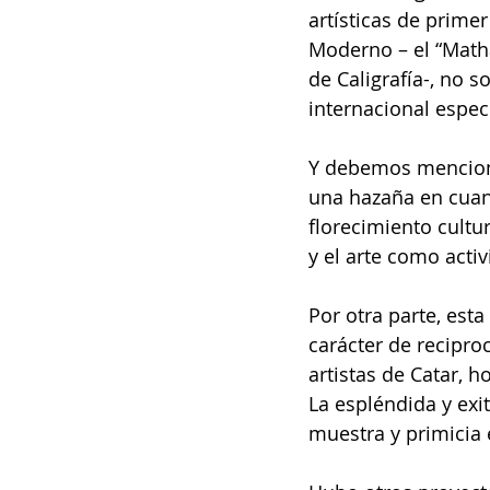
artísticas de prime
Moderno – el “Mathaf
de Caligrafía-, no 
internacional especi
Y debemos mencionar
una hazaña en cuant
florecimiento cultu
y el arte como acti
Por otra parte, est
carácter de recipro
artistas de Catar, 
La espléndida y exi
muestra y primicia