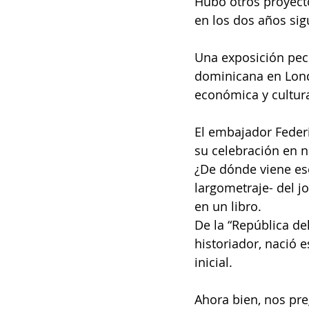
Hubo otros proyecto
en los dos años sig
Una exposición pecu
dominicana en Lond
económica y cultura
El embajador Federi
su celebración en n
¿De dónde viene es
largometraje- del j
en un libro.
De la “República del
historiador, nació 
inicial.
Ahora bien, nos pr