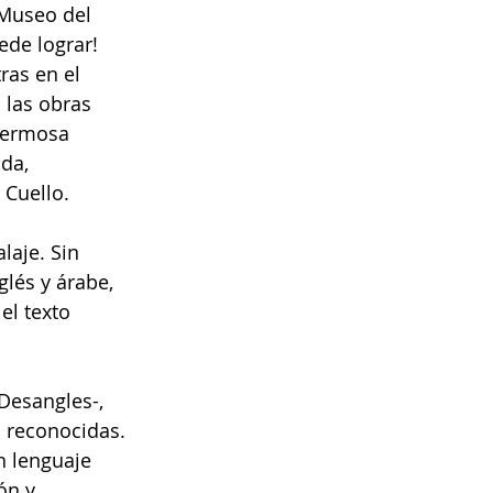
 Museo del 
ede lograr!
ras en el 
 las obras 
hermosa 
da, 
 Cuello.
laje. Sin 
lés y árabe, 
el texto 
Desangles-, 
 reconocidas.
n lenguaje 
ón y 