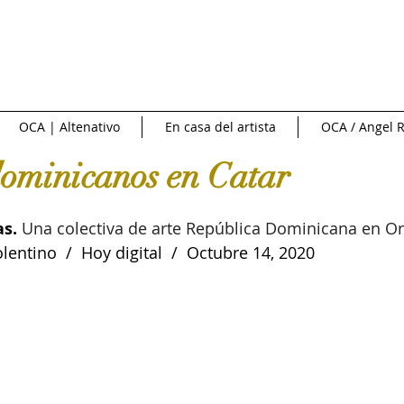
NTREVISTAS | VIDEOS
PUBLICIDAD
OCA NEWS
FERI
OCA | Altenativo
En casa del artista
OCA / Angel R
CIONAL
NACIONAL
Fuente externa
Diario Libre
dominicanos en Catar
e Arte
Art News
Sotheby's
Subasta
INFOBAE|
as.
 Una colectiva de arte República Dominicana en O
entino  /  Hoy digital  /  Octubre 14, 2020
 de cine
Crítica y Teoría del arte
Conversatorio en la Red
Art in America
Ossaye Casa de Arte
Arte al Día
C