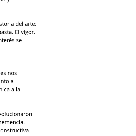
toria del arte: 
asta. El vigor, 
nterés se 
les nos 
unto a 
ica a la 
volucionaron 
hemencia. 
onstructiva.