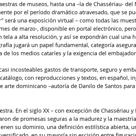
aestras de museos, hasta una –la de Chassériau- del
mente por el período dramático atravesado, que se pu
r” será una exposición virtual – como todas las muest
mes de marzo-, disponible en portal electrónico, pero
 tela a alta resolución, y así se expondrán cual una 
afía jugará un papel fundamental, categoría asegura
a de los medios cataríes y la exigencia del embajador
casi incosteables gastos de transporte, seguro y emba
atálogo, con reproducciones y textos, en español, ing
e arte dominicano –autoría de Danilo de Santos para 
estra. En el siglo XX – con excepción de Chassériau y 
saron de promesas seguras a la madurez y la maestría
enen su dominio, una definición estilística abierta, u
versificado, en su mayoría sin escisión entre figuraci