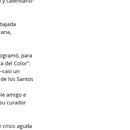
 y calendario- 
bajada 
ana, 
rogramó, para 
a del Color”.
–casi un 
 de los Santos 
ble amigo e 
 su curador 
crisis aguda 