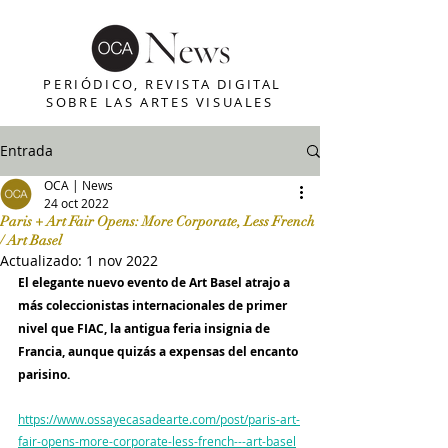
PERIÓDICO, REVISTA DIGITAL
SOBRE LAS ARTES VISUALES
Entrada
OCA | News
24 oct 2022
Paris + Art Fair Opens: More Corporate, Less French
/ Art Basel
Actualizado:
1 nov 2022
El elegante nuevo evento de Art Basel atrajo a 
más coleccionistas internacionales de primer 
nivel que FIAC, la antigua feria insignia de 
Francia, aunque quizás a expensas del encanto 
parisino.
https://www.ossayecasadearte.com/post/paris-art-
fair-opens-more-corporate-less-french---art-basel