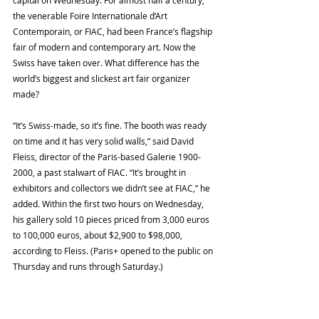
the venerable Foire Internationale d’Art 
Contemporain, or FIAC, had been France’s flagship 
fair of modern and contemporary art. Now the 
Swiss have taken over. What difference has the 
world’s biggest and slickest art fair organizer 
made?
“It’s Swiss-made, so it’s fine. The booth was ready 
on time and it has very solid walls,” said David 
Fleiss, director of the Paris-based Galerie 1900-
2000, a past stalwart of FIAC. “It’s brought in 
exhibitors and collectors we didn’t see at FIAC,” he 
added. Within the first two hours on Wednesday, 
his gallery sold 10 pieces priced from 3,000 euros 
to 100,000 euros, about $2,900 to $98,000, 
according to Fleiss. (Paris+ opened to the public on 
Thursday and runs through Saturday.)
The announcement that Art Basel would take over 
the traditional fall art fair slot, just after Frieze 