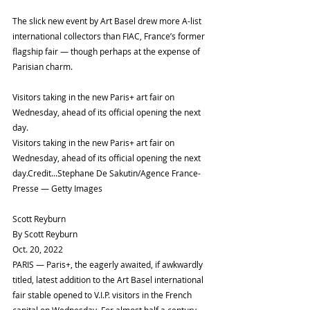
The slick new event by Art Basel drew more A-list 
international collectors than FIAC, France’s former 
flagship fair — though perhaps at the expense of 
Parisian charm.
Visitors taking in the new Paris+ art fair on 
Wednesday, ahead of its official opening the next 
day.
Visitors taking in the new Paris+ art fair on 
Wednesday, ahead of its official opening the next 
day.Credit...Stephane De Sakutin/Agence France-
Presse — Getty Images
Scott Reyburn
By Scott Reyburn
Oct. 20, 2022
PARIS — Paris+, the eagerly awaited, if awkwardly 
titled, latest addition to the Art Basel international 
fair stable opened to V.I.P. visitors in the French 
capital on Wednesday. For almost half a century, 