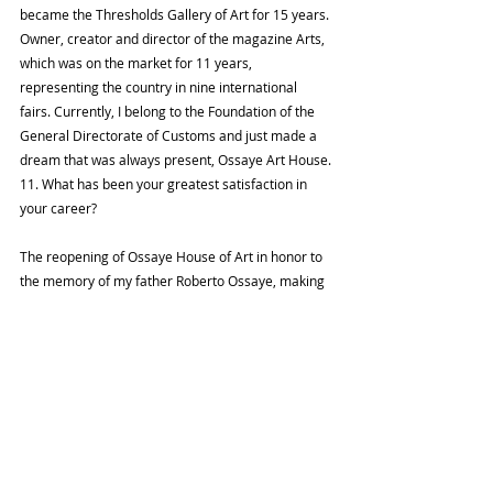
became the Thresholds Gallery of Art for 15 years. 
Owner, creator and director of the magazine Arts, 
which was on the market for 11 years, 
representing the country in nine international 
fairs. Currently, I belong to the Foundation of the 
General Directorate of Customs and just made a 
dream that was always present, Ossaye Art House.
11. What has been your greatest satisfaction in 
your career?
The reopening of Ossaye House of Art in honor to 
the memory of my father Roberto Ossaye, making 
this an activity Pro funds for the Institute for the 
Deaf Santa Rosa de Santo Domingo, to reach 
those who inadvertently not been able to hear. 
And connect with those who do listen to us, 
making this cause, a united example of altruism.
12. If you could go back in time would choose art 
and culture? Why?