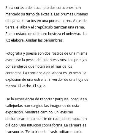
En la corteza del eucalipto dos corazones han 
marcado su turno de éxtasis. Las brumas urbanas 
dibujan abstractos en una porosa pared. A ras de 
tierra, el alba y el crepúsculo tamizan una rama.  
En el costado de un muro bosteza el universo.  La 
luz elabora. Anidan las penumbras.
Fotografía y poesía son dos rostros de una misma 
aventura: la pesca de instantes vivos. Los persigo 
por senderos que flotan en el mar de los 
contactos. La conciencia del ahora es un beso. La 
explosión de una estrella. El verdor de una hoja de 
menta. El verbo. El sigilo.  
De la experiencia de recorrer parques, bosques y 
callejuelas han surgido las imágenes de esta 
exposición. Mientras camino, un levísimo 
deslumbramiento, suerte de roce, desemboca en 
diálogo. Una intuición cobra forma. La cámara es 
transporte. (Evito trípode, frash, aditamentos).