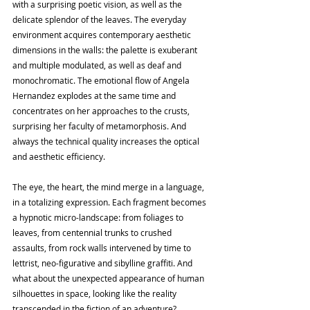
with a surprising poetic vision, as well as the 
delicate splendor of the leaves. The everyday 
environment acquires contemporary aesthetic 
dimensions in the walls: the palette is exuberant 
and multiple modulated, as well as deaf and 
monochromatic. The emotional flow of Angela 
Hernandez explodes at the same time and 
concentrates on her approaches to the crusts, 
surprising her faculty of metamorphosis. And 
always the technical quality increases the optical 
and aesthetic efficiency.
The eye, the heart, the mind merge in a language, 
in a totalizing expression. Each fragment becomes 
a hypnotic micro-landscape: from foliages to 
leaves, from centennial trunks to crushed 
assaults, from rock walls intervened by time to 
lettrist, neo-figurative and sibylline graffiti. And 
what about the unexpected appearance of human 
silhouettes in space, looking like the reality 
transcended in the fiction of an adventure?