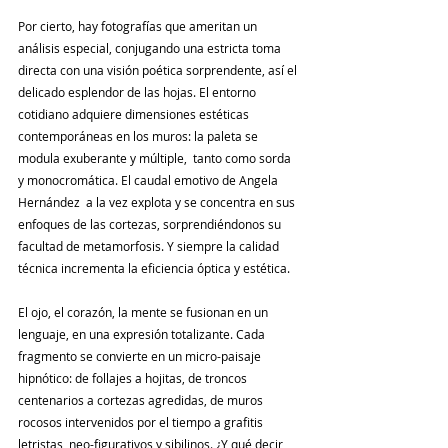
Por cierto, hay fotografías que ameritan un 
análisis especial, conjugando una estricta toma 
directa con una visión poética sorprendente, así el 
delicado esplendor de las hojas. El entorno 
cotidiano adquiere dimensiones estéticas 
contemporáneas en los muros: la paleta se 
modula exuberante y múltiple,  tanto como sorda 
y monocromática. El caudal emotivo de Angela 
Hernández  a la vez explota y se concentra en sus 
enfoques de las cortezas, sorprendiéndonos su 
facultad de metamorfosis. Y siempre la calidad 
técnica incrementa la eficiencia óptica y estética.
El ojo, el corazón, la mente se fusionan en un 
lenguaje, en una expresión totalizante. Cada 
fragmento se convierte en un micro-paisaje 
hipnótico: de follajes a hojitas, de troncos 
centenarios a cortezas agredidas, de muros 
rocosos intervenidos por el tiempo a grafitis 
letristas, neo-figurativos y sibilinos. ¿Y qué decir 