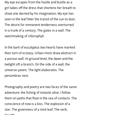
My eye escapes from the hustle and bustle as a 
girl takes off the dress that shortens her breath to 
show one darned by his imagination. My eye has 
seen in the leaf litter the transit of the sun to dust. 
The desire for immanent tenderness overturned 
in a trunk of a century. The gates in a wall. The 
watchmaking of chlorophyll.
In the bark of eucalyptus two hearts have marked 
their turn of ecstasy. Urban mists draw abstract in 
a porous wall. At ground level, the dawn and the 
twilight sift a branch. On the side of a wall, the 
universe yawns. The light elaborates. The 
penumbras nest.
Photography and poetry are two faces of the same 
adventure: the fishing of instants alive. I follow 
them on paths that float in the sea of ​​contacts. The 
conscience of now is a kiss. The explosion of a 
star. The greenness of a mint leaf. The verb. 
Stealth