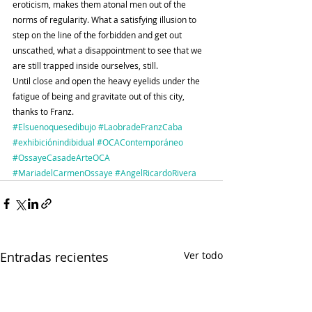
eroticism, makes them atonal men out of the 
norms of regularity. What a satisfying illusion to 
step on the line of the forbidden and get out 
unscathed, what a disappointment to see that we 
are still trapped inside ourselves, still.
Until close and open the heavy eyelids under the 
fatigue of being and gravitate out of this city, 
thanks to Franz.
#Elsuenoquesedibujo
#LaobradeFranzCaba
#exhibiciónindibidual
#OCAContemporáneo
#OssayeCasadeArteOCA
#MariadelCarmenOssaye
#AngelRicardoRivera
Entradas recientes
Ver todo