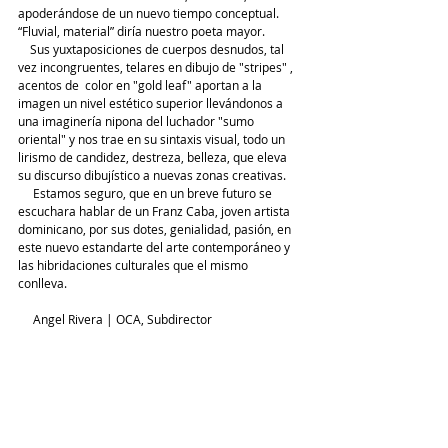
apoderándose de un nuevo tiempo conceptual. 
“Fluvial, material” diría nuestro poeta mayor. 
    Sus yuxtaposiciones de cuerpos desnudos, tal 
vez incongruentes, telares en dibujo de "stripes" , 
acentos de  color en "gold leaf" aportan a la 
imagen un nivel estético superior llevándonos a 
una imaginería nipona del luchador "sumo 
oriental" y nos trae en su sintaxis visual, todo un 
lirismo de candidez, destreza, belleza, que eleva 
su discurso dibujístico a nuevas zonas creativas.
     Estamos seguro, que en un breve futuro se 
escuchara hablar de un Franz Caba, joven artista 
dominicano, por sus dotes, genialidad, pasión, en 
este nuevo estandarte del arte contemporáneo y 
las hibridaciones culturales que el mismo 
conlleva. 
     Angel Rivera | OCA, Subdirector