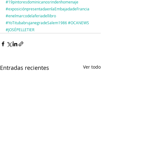
#19pintoresdominicanosrindenhomenaje
#exposiciónpresentadaenlaEmbajadadeFrancia
#enelmarcodelaferiadellibro
#YoTitubabrujanegradeSalem1986
#OCANEWS
#JOSÉPELLETIER
Entradas recientes
Ver todo