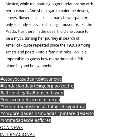
Mexico, while maintaining a good relationship with 
her husband. And she began to paint the desert, 
leaves, flowers, just like so many flower painters 
only recently recovered in large museums like the 
Prado. Nor there, in the desert, did she cease to 
be a myth, turning her journey in search of 
America - quite repeated since the 1920s among 
artists and poets - into a feminist rebellion. It is 
impossible to guess how many times she felt 
alone beyond being lonely.
#ossayecasadearte
#ocanews
#fundaciondearte
#georgiao'keeffe
#alfredstieglitz
#museothssen
#obracompetraconsucuerpo
#feminidadabstracta
#fotografiaypintura
#corporeidadesinsinuadas
#pintareldesierto
#intimidadesdelasflores
OCA NEWS
INTERNACIONAL