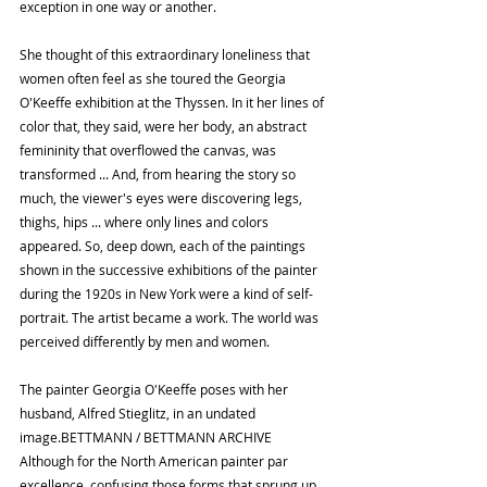
exception in one way or another.
She thought of this extraordinary loneliness that 
women often feel as she toured the Georgia 
O'Keeffe exhibition at the Thyssen. In it her lines of 
color that, they said, were her body, an abstract 
femininity that overflowed the canvas, was 
transformed ... And, from hearing the story so 
much, the viewer's eyes were discovering legs, 
thighs, hips ... where only lines and colors 
appeared. So, deep down, each of the paintings 
shown in the successive exhibitions of the painter 
during the 1920s in New York were a kind of self-
portrait. The artist became a work. The world was 
perceived differently by men and women.
The painter Georgia O'Keeffe poses with her 
husband, Alfred Stieglitz, in an undated 
image.BETTMANN / BETTMANN ARCHIVE 
Although for the North American painter par 
excellence, confusing those forms that sprung up 