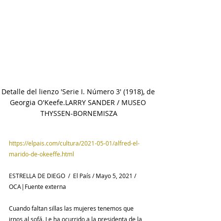
Detalle del lienzo 'Serie I. Número 3' (1918), de 
Georgia O'Keefe.LARRY SANDER / MUSEO 
THYSSEN-BORNEMISZA
https://elpais.com/cultura/2021-05-01/alfred-el-
marido-de-okeeffe.html
ESTRELLA DE DIEGO
  /  El País / 
M
ayo 5, 2021 / 
OCA|Fuente externa 
Cuando faltan sillas las mujeres tenemos que 
irnos al sofá. Le ha ocurrido a la presidenta de la 