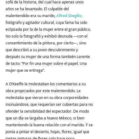
sofá de la historia, del cual hace apenas unos 
años se ha levantado. El culpable del 
malentendido era su marido, 
Alfred Stieglitz,
fotógrafo y agitador cultural, cuya fama ha sido 
eclipsada por la de la mujer entre el gran público. 
No solo la fotografió y exhibió desnuda —con el 
consentimiento de la pintora, por cierto—, sino 
que describió a su joven descubrimiento y 
después su mujer de una forma también carente 
de tacto: “Por fin una mujer sobre el papel. Una 
mujer que se entrega”.
A O’Keeffe le molestaban los comentarios a su 
obra propiciados por este malentendido. Le 
molestaba que vieran en su obra corporeidades 
insinuándose, que requerían ser cubiertas para no 
ofender la sensibilidad del espectador. De modo 
que un día se largaba a Nuevo México, si bien 
manteniendo la buena relación con el marido. Y se 
ponía a pintar el desierto, hojas, flores, igual que 
tantas pinturas de flores solo hace poco 