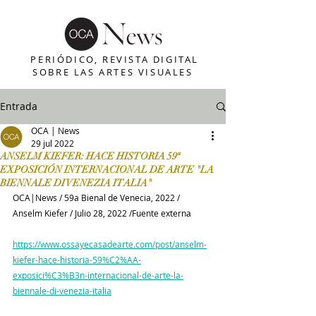
PERIÓDICO, REVISTA DIGITAL
SOBRE LAS ARTES VISUALES
Entrada
OCA | News
29 jul 2022
ANSELM KIEFER: HACE HISTORIA 59ª
EXPOSICIÓN INTERNACIONAL DE ARTE "LA
BIENNALE DI VENEZIA ITALIA"
OCA|News / 59a Bienal de Venecia, 2022 / 
Anselm Kiefer / Julio 28, 2022 /Fuente externa
https://www.ossayecasadearte.com/post/anselm-
kiefer-hace-historia-59%C2%AA-
exposici%C3%B3n-internacional-de-arte-la-
biennale-di-venezia-italia