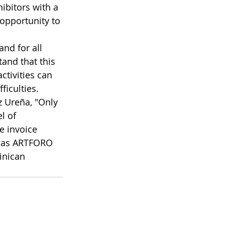
ibitors with a 
 opportunity to 
and for all 
tand that this 
ctivities can 
ficulties.
z Ureña, "Only 
l of 
e invoice 
h as ARTFORO 
inican 