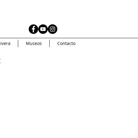
AS
MUSEOS
ivera
Museos
Contacto
Coleccionismo
a
AMERICA
Artsys
Curaduria
oncurso de arte