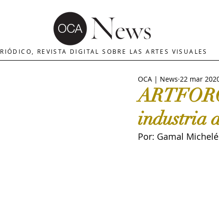
OCA | News
REVISTA ARTES
E
RIÓDICO, REVISTA DIGITAL SOBRE LAS ARTES VISUALES
OCA | News
22 mar 202
MERCADO DE ARTE
INTERNA
ARTFORO /
industria d
The Art Newspaper
Crítica d
Por: Gamal Michelé
Palacio deBellas arte
Critica
Escultura
OCA|Newsletter