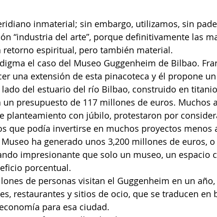
eridiano inmaterial; sin embargo, utilizamos, sin pade
ión “industria del arte”, porque definitivamente las m
n retorno espiritual, pero también material.
igma el caso del Museo Guggenheim de Bilbao. Fran
er una extensión de esta pinacoteca y él propone un
lado del estuario del río Bilbao, construido en titanio,
 un presupuesto de 117 millones de euros. Muchos ar
te planteamiento con júbilo, protestaron por consider
os que podía invertirse en muchos proyectos menos 
o Museo ha generado unos 3,200 millones de euros, o 
tando impresionante que solo un museo, un espacio cu
ficio porcentual.
lones de personas visitan el Guggenheim en un año, e
s, restaurantes y sitios de ocio, que se traducen en b
 economía para esa ciudad.