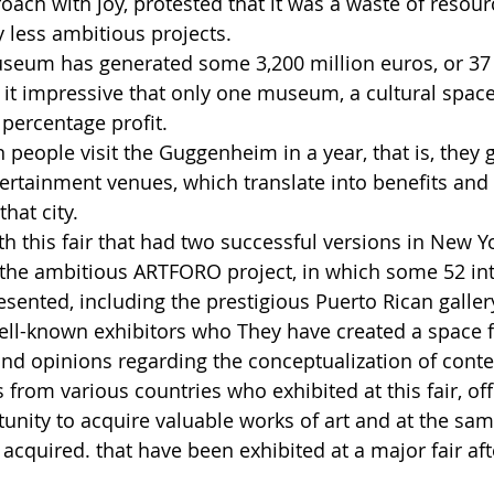
ach with joy, protested that it was a waste of resour
 less ambitious projects.
useum has generated some 3,200 million euros, or 37 
it impressive that only one museum, a cultural space
percentage profit.
n people visit the Guggenheim in a year, that is, they g
ertainment venues, which translate into benefits and r
hat city.
h this fair that had two successful versions in New Yo
 the ambitious ARTFORO project, in which some 52 int
esented, including the prestigious Puerto Rican galle
ll-known exhibitors who They have created a space f
nd opinions regarding the conceptualization of conte
ts from various countries who exhibited at this fair, off
tunity to acquire valuable works of art and at the sam
acquired. that have been exhibited at a major fair aft