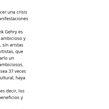
cer una crisis 
anifestaciones 
k Gehry es 
 ambicioso y 
 sin aristas 
tistas, que 
arlo un 
ambiciosos.
sea 37 veces 
ltural, haya 
s decir, los 
eneficios y 