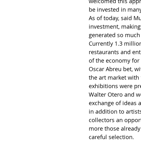
welcomed this appro
be invested in many
As of today, said M
investment, making 
generated so much 
Currently 1.3 millio
restaurants and ent
of the economy for t
Oscar Abreu bet, wit
the art market with
exhibitions were pr
Walter Otero and we
exchange of ideas a
in addition to artis
collectors an oppor
more those already 
careful selection.