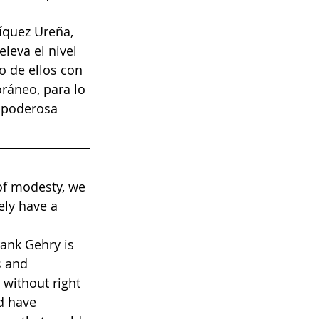
íquez Ureña, 
leva el nivel 
 de ellos con 
ráneo, para lo 
 poderosa 
of modesty, we 
ely have a 
ank Gehry is 
s and 
 without right 
d have 