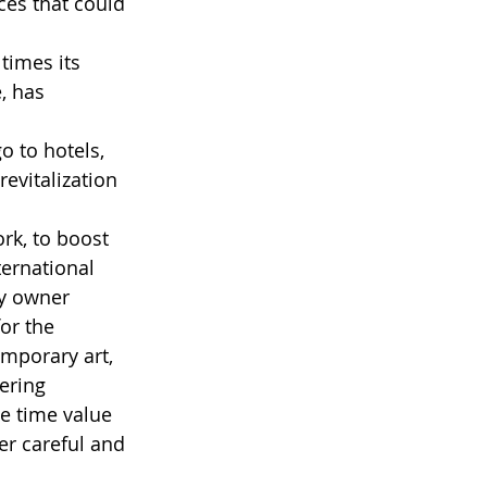
ces that could 
times its 
, has 
o to hotels, 
evitalization 
rk, to boost 
ernational 
ry owner 
or the 
mporary art, 
ering 
e time value 
er careful and 