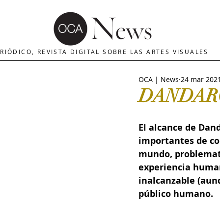
OCA | News
REVISTA ARTES
E
RIÓDICO, REVISTA DIGITAL SOBRE LAS ARTES VISUALES
OCA | News
24 mar 202
MERCADO DE ARTE
INTERNA
DANDAROV
The Art Newspaper
Crítica d
El alcance de Dan
importantes de com
mundo, problemati
Palacio deBellas arte
Critica
experiencia human
inalcanzable (aunq
público humano. 
Escultura
OCA|Newsletter