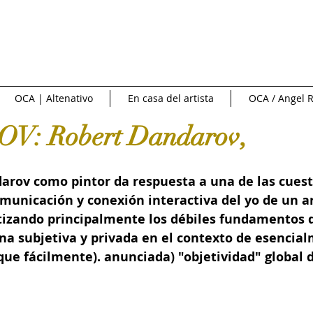
NTREVISTAS | VIDEOS
PUBLICIDAD
OCA NEWS
FERI
OCA | Altenativo
En casa del artista
OCA / Angel R
1
CIONAL
NACIONAL
Fuente externa
Diario Libre
: Robert Dandarov,
e Arte
Art News
Sotheby's
Subasta
INFOBAE|
darov como pintor da respuesta a una de las cues
unicación y conexión interactiva del yo de un art
zando principalmente los débiles fundamentos d
 de cine
Crítica y Teoría del arte
Conversatorio en la Red
a subjetiva y privada en el contexto de esencia
ue fácilmente). anunciada) "objetividad" global d
Art in America
Ossaye Casa de Arte
Arte al Día
C