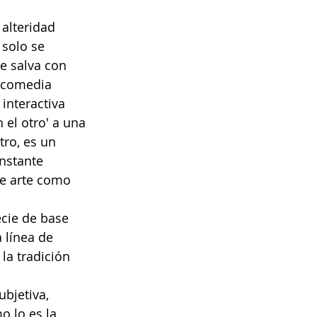
alteridad 
solo se 
se salva con 
 comedia 
interactiva 
el otro' a una 
tro, es un 
nstante 
de arte como 
cie de base 
 línea de 
la tradición 
bjetiva, 
o lo es la 