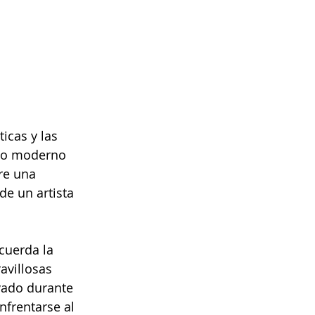
icas y las 
ndo moderno 
re una 
de un artista 
cuerda la 
avillosas 
vado durante 
nfrentarse al 