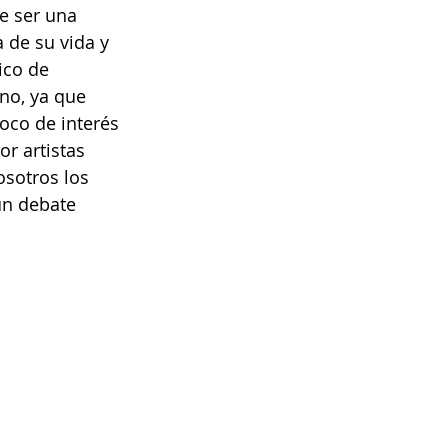
e ser una 
 de su vida y 
ico de 
o, ya que 
oco de interés 
or artistas 
sotros los 
un debate 