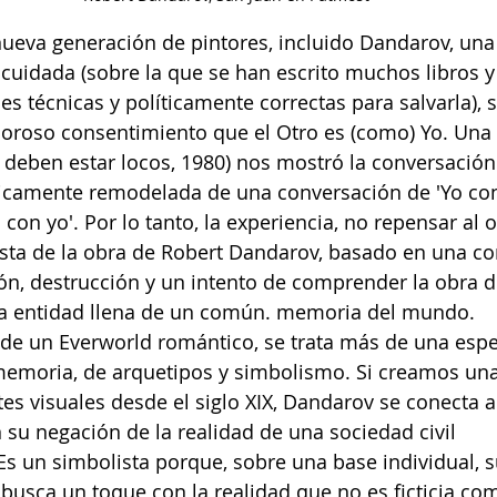
 nueva generación de pintores, incluido Dandarov, una 
uidada (sobre la que se han escrito muchos libros y 
nes técnicas y políticamente correctas para salvarla), 
oroso consentimiento que el Otro es (como) Yo. Una
 deben estar locos, 1980) nos mostró la conversación 
icamente remodelada de una conversación de 'Yo con 
con yo'. Por lo tanto, la experiencia, no repensar al o
ista de la obra de Robert Dandarov, basado en una co
ón, destrucción y un intento de comprender la obra 
na entidad llena de un común. memoria del mundo.
a de un Everworld romántico, se trata más de una espe
memoria, de arquetipos y simbolismo. Si creamos una
tes visuales desde el siglo XIX, Dandarov se conecta a 
n su negación de la realidad de una sociedad civil 
Es un simbolista porque, sobre una base individual, su
, busca un toque con la realidad que no es ficticia com