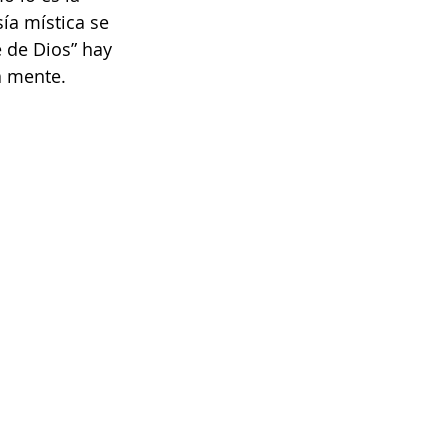
ía mística se 
 de Dios” hay 
a mente.